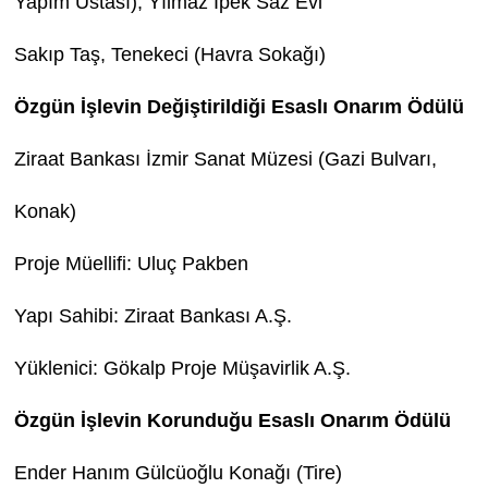
Yapım Ustası), Yılmaz İpek Saz Evi
Sakıp Taş, Tenekeci (Havra Sokağı)
Özgün İşlevin Değiştirildiği Esaslı Onarım Ödülü
Ziraat Bankası İzmir Sanat Müzesi (Gazi Bulvarı,
Konak)
Proje Müellifi: Uluç Pakben
Yapı Sahibi: Ziraat Bankası A.Ş.
Yüklenici: Gökalp Proje Müşavirlik A.Ş.
Özgün İşlevin Korunduğu Esaslı Onarım Ödülü
Ender Hanım Gülcüoğlu Konağı (Tire)