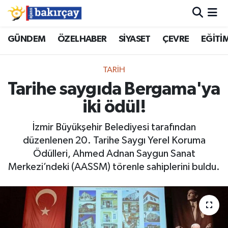
İzmir Nöbetçi Eczaneler
GÜNDEM
ÖZELHABER
SİYASET
ÇEVRE
EĞİTİ
İzmir Hava Durumu
TARİH
Tarihe saygıda Bergama'ya
İzmir Namaz Vakitleri
iki ödül!
İzmir Trafik Yoğunluk Haritası
İzmir Büyükşehir Belediyesi tarafından
düzenlenen 20. Tarihe Saygı Yerel Koruma
Süper Lig Puan Durumu ve Fikstür
Ödülleri, Ahmed Adnan Saygun Sanat
Merkezi’ndeki (AASSM) törenle sahiplerini buldu.
Tüm Manşetler
Son Dakika Haberleri
Haber Arşivi