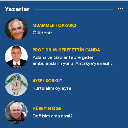
Yazarlar
MUAMMER TOPRAKÇI
Ölüdeniz
PROF. DR. M. ŞEREFETTIN CANDA
Adana ve Gaziantep'e giden
ambulansların yönü, Antakya’ya nasıl
çevrildi?
AYSEL KORKUT
Kurtulalım öyleyse
HÜSEYIN ÖGE
Değişim ama nasıl?