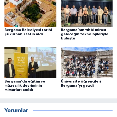
Bergama Belediyesi tarihi
Bergama’nın tıbbi mirası
Çukurhan’ı satın aldı
geleceğin teknolojileriyle
buluştu
Bergama’da eğitim ve
Üniversite öğrencileri
müzecilik devriminin
Bergama'yı gezdi
mimarları anıldı
Yorumlar