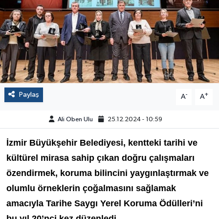
Paylaş
-
+
A
A
Ali Oben Ulu
25.12.2024 - 10:59
İzmir Büyükşehir Belediyesi, kentteki tarihi ve
kültürel mirasa sahip çıkan doğru çalışmaları
özendirmek, koruma bilincini yaygınlaştırmak ve
olumlu örneklerin çoğalmasını sağlamak
amacıyla Tarihe Saygı Yerel Koruma Ödülleri’ni
bu yıl 20’nci kez düzenledi.