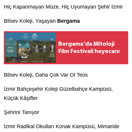
Hiç Kapanmayan Müze, Hiç Uyumayan Şehir İzmir
Bilsev Koleji, Yaşayan
Bergama
Bergama’da Mitoloji
Film Festivali heyecanı
Bilsev Koleji, Daha Çok Var Ol Teos
İzmir Bahçeşehir Koleji Güzelbahçe Kampüsü,
Küçük Kâşifler
Şehrini Tanıyor
İzmir Radikal Okulları Konak Kampüsü, Mimaride