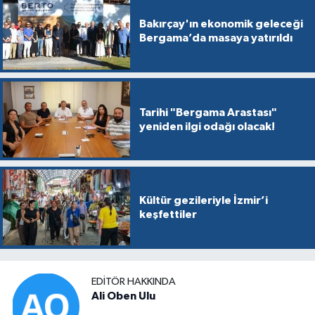
Bakırçay'ın ekonomik geleceği
Bergama’da masaya yatırıldı
Tarihi "Bergama Arastası"
yeniden ilgi odağı olacak!
Kültür gezileriyle İzmir’i
keşfettiler
EDITÖR HAKKINDA
Ali Oben Ulu