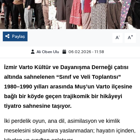
Paylaş
-
+
A
A
Ali Oben Ulu
06.02.2026 - 11:58
İzmir Varto Kültür ve Dayanışma Derneği çatısı
altında sahnelenen “Sınıf ve Veli Toplantısı”
1980–1990 yılları arasında Muş’un Varto ilçesine
bağlı bir köyde geçen trajikomik bir hikâyeyi
tiyatro sahnesine taşıyor.
İki perdelik oyun, ana dil, asimilasyon ve kimlik
meselesini sloganlara yaslanmadan; hayatın içinden,