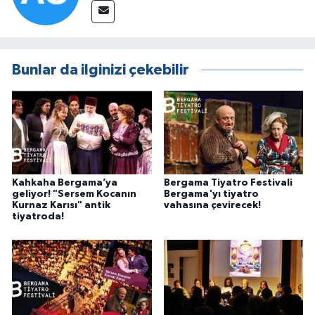
Bunlar da ilginizi çekebilir
Kahkaha Bergama’ya
Bergama Tiyatro Festivali
geliyor! "Sersem Kocanın
Bergama'yı tiyatro
Kurnaz Karısı" antik
vahasına çevirecek!
tiyatroda!