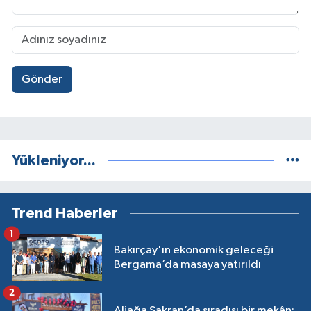
Gönder
Yükleniyor...
Trend Haberler
1
Bakırçay'ın ekonomik geleceği
Bergama’da masaya yatırıldı
2
Aliağa Şakran’da sıradışı bir mekân: