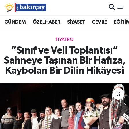
İzmir Nöbetçi Eczaneler
GÜNDEM
ÖZELHABER
SİYASET
ÇEVRE
EĞİTİ
İzmir Hava Durumu
TİYATRO
“Sınıf ve Veli Toplantısı”
İzmir Namaz Vakitleri
Sahneye Taşınan Bir Hafıza,
İzmir Trafik Yoğunluk Haritası
Kaybolan Bir Dilin Hikâyesi
Süper Lig Puan Durumu ve Fikstür
Tüm Manşetler
Son Dakika Haberleri
Haber Arşivi