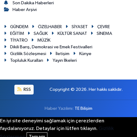
Son Dakika Haberleri
Haber Arşivi
GÜNDEM
ÖZELHABER
SİYASET
ÇEVRE
EĞİTİM
SAĞLIK
KÜLTÜR SANAT
SİNEMA
TİYATRO
MÜZİK
Dikili Barış, Demokrasi ve Emek Festivalleri
Gizlilik Sözleşmesi
İletişim
Künye
Topluluk Kuralları
Yayın İlkeleri
RSS
Copyright © 2026. Her hakkı saklıdır.
Haber Yazılımı:
TE Bilişim
En iyi site deneyimi sağlamak için çerezlerden
faydalanıyoruz. Detaylar için lütfen tıklayın.
Gizlilik
Sözleşmesi
Tamam