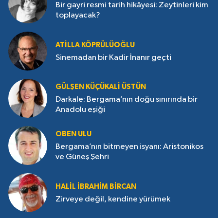
Bir gayri resmi tarih hikâyesi: Zeytinleri kim
toplayacak?
ATILLA KÖPRÜLÜOĞLU
Sinemadan bir Kadir İnanır geçti
GÜLŞEN KÜÇÜKALI ÜSTÜN
Darkale: Bergama’nın doğu sınırında bir
Anadolu eşiği
OBEN ULU
Bergama’nın bitmeyen isyanı: Aristonikos
ve Güneş Şehri
HALIL İBRAHIM BIRCAN
Zirveye değil, kendine yürümek