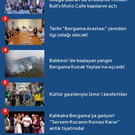
Bull’s Moto Cafe kapılarını açtı
3
Tarihi "Bergama Arastası" yeniden
ilgi odağı olacak!
4
Balıkesir’de başlayan yangın
Bergama Kozak Yaylası’na sıçradı!
5
Kültür gezileriyle İzmir’i keşfettiler
6
Kahkaha Bergama’ya geliyor!
"Sersem Kocanın Kurnaz Karısı"
antik tiyatroda!