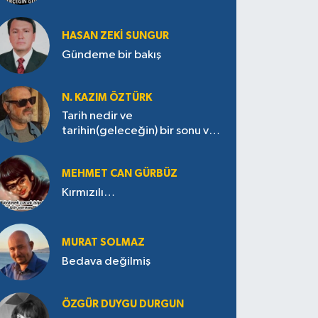
HASAN ZEKI SUNGUR
Gündeme bir bakış
N. KAZIM ÖZTÜRK
Tarih nedir ve
tarihin(geleceğin) bir sonu var
mı?
MEHMET CAN GÜRBÜZ
Kırmızılı…
MURAT SOLMAZ
Bedava değilmiş
ÖZGÜR DUYGU DURGUN