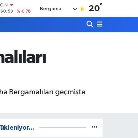
°
LAR
20
Bergama
7143
%0.16
RO
0317
%-0.02
RLİN
2463
%0.07
M ALTIN
4.81
%1.44
lıları
T100
887
%64
COIN
360,53
%-0.76
ha Bergamalıları geçmişte
ükleniyor...