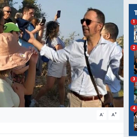
1
2
3
4
-
+
A
A