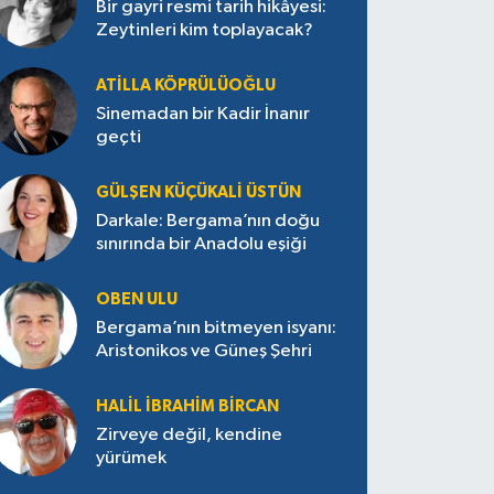
Bir gayri resmi tarih hikâyesi:
Zeytinleri kim toplayacak?
ATILLA KÖPRÜLÜOĞLU
Sinemadan bir Kadir İnanır
geçti
GÜLŞEN KÜÇÜKALI ÜSTÜN
Darkale: Bergama’nın doğu
sınırında bir Anadolu eşiği
OBEN ULU
Bergama’nın bitmeyen isyanı:
Aristonikos ve Güneş Şehri
HALIL İBRAHIM BIRCAN
Zirveye değil, kendine
yürümek