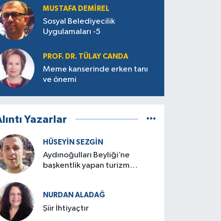
MUSTAFA DEMIREL
Sosyal Belediyecilik
Uygulamaları -5
PROF. DR. TÜLAY CANDA
Meme kanserinde erken tanı
ve önemi
lıntı Yazarlar
HÜSEYIN SEZGIN
Aydınoğulları Beyliği’ne
başkentlik yapan turizm
cenneti: Birgi
NURDAN ALADAĞ
Şiir İhtiyaçtır