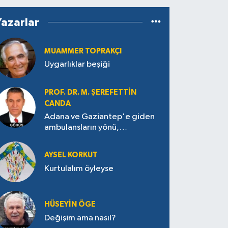
Yazarlar
MUAMMER TOPRAKÇI
Uygarlıklar beşiği
PROF. DR. M. ŞEREFETTIN
CANDA
Adana ve Gaziantep'e giden
ambulansların yönü,
Antakya’ya nasıl çevrildi?
AYSEL KORKUT
Kurtulalım öyleyse
HÜSEYIN ÖGE
Değişim ama nasıl?