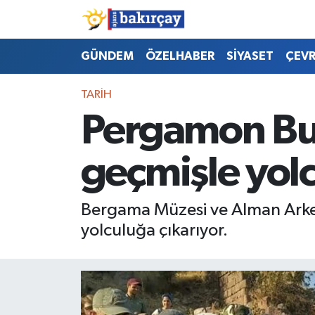
İzmir Nöbetçi Eczaneler
GÜNDEM
ÖZELHABER
SİYASET
ÇEV
İzmir Hava Durumu
TARİH
Pergamon Bul
İzmir Namaz Vakitleri
geçmişle yolc
İzmir Trafik Yoğunluk Haritası
Süper Lig Puan Durumu ve Fikstür
Bergama Müzesi ve Alman Arkeo
yolculuğa çıkarıyor.
Tüm Manşetler
Son Dakika Haberleri
Haber Arşivi