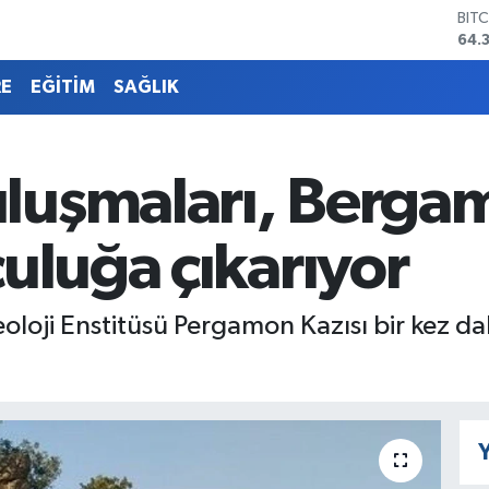
DO
47,
EU
55,
RE
EĞİTİM
SAĞLIK
STE
64,
GRA
657
uşmaları, Bergama
BİS
13.
BIT
uluğa çıkarıyor
64.
loji Enstitüsü Pergamon Kazısı bir kez da
Y