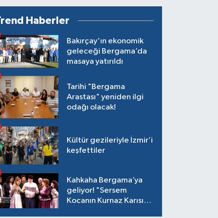
Trend Haberler
Bakırçay'ın ekonomik
geleceği Bergama’da
masaya yatırıldı
Tarihi "Bergama
Arastası" yeniden ilgi
odağı olacak!
Kültür gezileriyle İzmir’i
keşfettiler
Kahkaha Bergama’ya
geliyor! "Sersem
Kocanın Kurnaz Karısı"
antik tiyatroda!