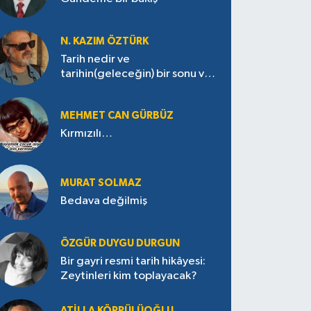
N. KAZIM ÖZTÜRK
Tarih nedir ve
tarihin(geleceğin) bir sonu var
mı?
MEHMET CAN GÜRBÜZ
Kırmızılı…
MURAT SOLMAZ
Bedava değilmiş
ÖZGÜR DUYGU DURGUN
Bir gayri resmi tarih hikâyesi:
Zeytinleri kim toplayacak?
ATILLA KÖPRÜLÜOĞLU