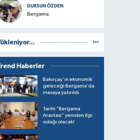
DURSUN ÖZDEN
Bergama
ükleniyor...
Trend Haberler
Bakırçay'ın ekonomik
geleceği Bergama’da
masaya yatırıldı
Tarihi "Bergama
Arastası" yeniden ilgi
odağı olacak!