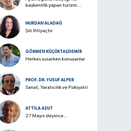
başkentlik yapan turizm
cenneti: Birgi
NURDAN ALADAĞ
Şiir İhtiyaçtır
GÖKMEN KÜÇÜKTAŞDEMIR
Herkes susarken konuşanlar
PROF. DR. YUSUF ALPER
Sanat, Yaratıcılık ve Psikiyatri
ATTILA AŞUT
27 Mayıs deyince...