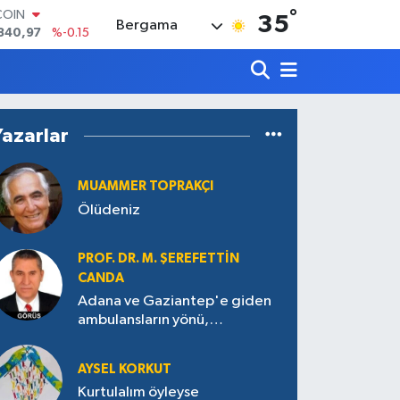
°
LAR
35
Bergama
7436
%0.18
RO
2510
%0.32
RLİN
4811
%0.38
M ALTIN
Yazarlar
0.55
%0
T100
779
%-14
MUAMMER TOPRAKÇI
COIN
Ölüdeniz
840,97
%-0.15
PROF. DR. M. ŞEREFETTIN
CANDA
Adana ve Gaziantep'e giden
ambulansların yönü,
Antakya’ya nasıl çevrildi?
AYSEL KORKUT
Kurtulalım öyleyse