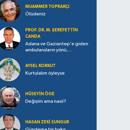
MUAMMER TOPRAKÇI
Ölüdeniz
PROF. DR. M. ŞEREFETTIN
CANDA
Adana ve Gaziantep'e giden
ambulansların yönü,
Antakya’ya nasıl çevrildi?
AYSEL KORKUT
Kurtulalım öyleyse
HÜSEYIN ÖGE
Değişim ama nasıl?
HASAN ZEKI SUNGUR
Gündeme bir bakış