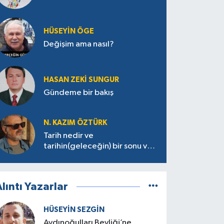
HÜSEYIN ÖGE
Değişim ama nasıl?
HASAN ZEKI SUNGUR
Gündeme bir bakış
N. KAZIM ÖZTÜRK
Tarih nedir ve
tarihin(geleceğin) bir sonu var
mı?
lıntı Yazarlar
HÜSEYIN SEZGIN
Aydınoğulları Beyliği’ne