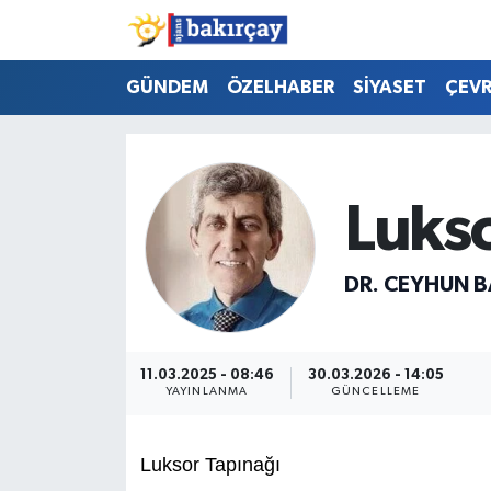
İzmir Nöbetçi Eczaneler
GÜNDEM
ÖZELHABER
SİYASET
ÇEV
İzmir Hava Durumu
İzmir Namaz Vakitleri
Lukso
İzmir Trafik Yoğunluk Haritası
DR. CEYHUN B
Süper Lig Puan Durumu ve Fikstür
Tüm Manşetler
11.03.2025 - 08:46
30.03.2026 - 14:05
YAYINLANMA
GÜNCELLEME
Son Dakika Haberleri
Luksor Tapınağı
Haber Arşivi