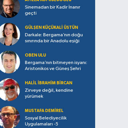
Sinemadan bir Kadir İnanır
geçti
GÜLŞEN KÜÇÜKALI ÜSTÜN
Darkale: Bergama’nın doğu
sınırında bir Anadolu eşiği
OBEN ULU
Bergama’nın bitmeyen isyanı:
Aristonikos ve Güneş Şehri
HALIL İBRAHIM BIRCAN
Zirveye değil, kendine
yürümek
MUSTAFA DEMIREL
Sosyal Belediyecilik
Uygulamaları -5