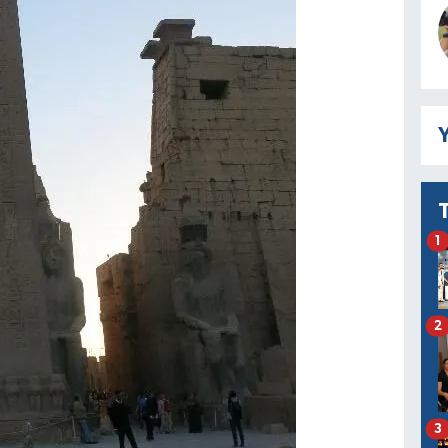
Y
1
2
3