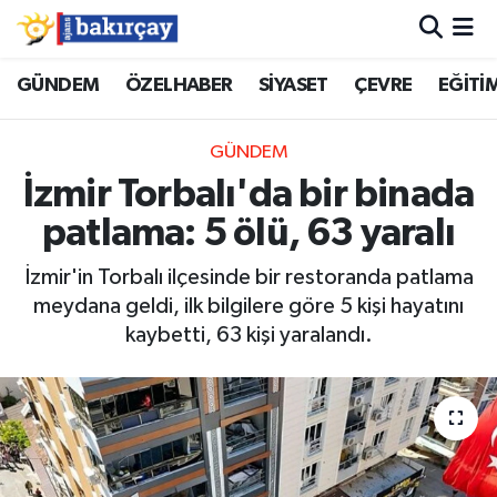
İzmir Nöbetçi Eczaneler
GÜNDEM
ÖZELHABER
SİYASET
ÇEVRE
EĞİTİ
İzmir Hava Durumu
GÜNDEM
İzmir Torbalı'da bir binada
İzmir Namaz Vakitleri
patlama: 5 ölü, 63 yaralı
İzmir Trafik Yoğunluk Haritası
İzmir'in Torbalı ilçesinde bir restoranda patlama
meydana geldi, ilk bilgilere göre 5 kişi hayatını
Süper Lig Puan Durumu ve Fikstür
kaybetti, 63 kişi yaralandı.
Tüm Manşetler
Son Dakika Haberleri
Haber Arşivi