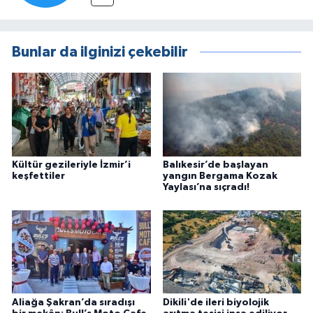
Bunlar da ilginizi çekebilir
Kültür gezileriyle İzmir’i
Balıkesir’de başlayan
keşfettiler
yangın Bergama Kozak
Yaylası’na sıçradı!
Aliağa Şakran’da sıradışı
Dikili'de ileri biyolojik