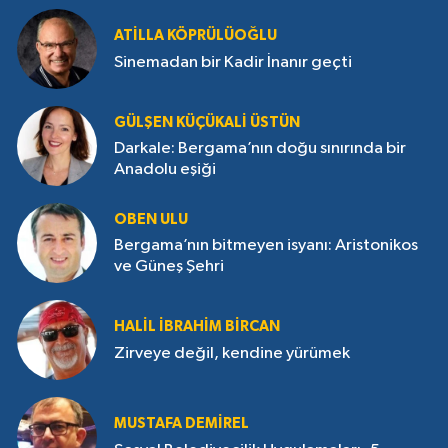
ATILLA KÖPRÜLÜOĞLU
Sinemadan bir Kadir İnanır geçti
GÜLŞEN KÜÇÜKALI ÜSTÜN
Darkale: Bergama’nın doğu sınırında bir
Anadolu eşiği
OBEN ULU
Bergama’nın bitmeyen isyanı: Aristonikos
ve Güneş Şehri
HALIL İBRAHIM BIRCAN
Zirveye değil, kendine yürümek
MUSTAFA DEMIREL