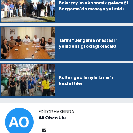
Bakırçay'ın ekonomik geleceği
Bergama’da masaya yatırıldı
Tarihi "Bergama Arastası"
yeniden ilgi odağı olacak!
Kültür gezileriyle İzmir’i
keşfettiler
EDITÖR HAKKINDA
Ali Oben Ulu