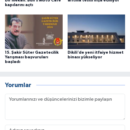
bir mekân: Bull’s Moto Cafe
arıtma tesisi inşa ediliyor
kapılarını açtı
15. Şakir Süter Gazetecilik
Dikili’de yeni itfaiye hizmet
Yarışması başvuruları
binası yükseliyor
başladı
Yorumlar