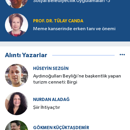
Sosyal Belediyecilik Uygulamaları -5
PROF. DR. TÜLAY CANDA
Meme kanserinde erken tanı ve önemi
Alıntı Yazarlar
HÜSEYIN SEZGIN
Aydınoğulları Beyliği’ne başkentlik yapan
turizm cenneti: Birgi
NURDAN ALADAĞ
Şiir İhtiyaçtır
GÖKMEN KÜÇÜKTAŞDEMIR