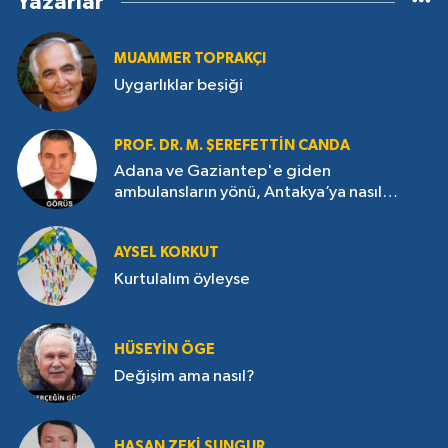
Yazarlar
MUAMMER TOPRAKÇI
Uygarlıklar beşiği
PROF. DR. M. ŞEREFETTIN CANDA
Adana ve Gaziantep'e giden
ambulansların yönü, Antakya’ya nasıl
çevrildi?
AYSEL KORKUT
Kurtulalım öyleyse
HÜSEYIN ÖGE
Değişim ama nasıl?
HASAN ZEKI SUNGUR