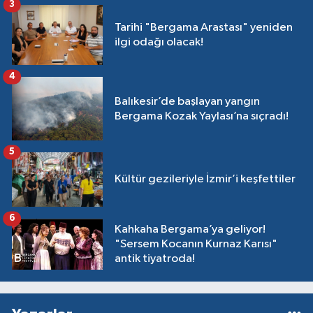
3
Tarihi "Bergama Arastası" yeniden
ilgi odağı olacak!
4
Balıkesir’de başlayan yangın
Bergama Kozak Yaylası’na sıçradı!
5
Kültür gezileriyle İzmir’i keşfettiler
6
Kahkaha Bergama’ya geliyor!
"Sersem Kocanın Kurnaz Karısı"
antik tiyatroda!