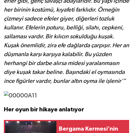
erler gibi, genç savaşçı adaylarıdır. Bu yapı içinde
her birinin kostümü, kıyafeti farklıdır. Örneğin
çizmeyi sadece efeler giyer, diğerleri tozluk
kullanır. Efelerin poturu, belliği, silahı, cepkeni,
sallaması vardır. Bir kılıcın sokulduğu kuşak.
Kuşak önemlidir, zira efe dağlarda çarpışır. Her an
düşmanla karşı karşıya kalabilir. Bu yüzden
herhangi bir darbe alırsa midesi yaralanmasın
diye kuşak takar beline. Başındaki el oymasında
ince figürler vardır, bunlar altın oyma ile işlenir'"
Her oyun bir hikaye anlatıyor
Bergama Kermesi’nin