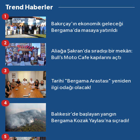
Trend Haberler
1
Bakırçay'ın ekonomik geleceği
Bergama’da masaya yatırıldı
2
Aliağa Şakran’da sıradışı bir mekân:
Bull’s Moto Cafe kapılarını açtı
3
Tarihi "Bergama Arastası" yeniden
ilgi odağı olacak!
4
Balıkesir’de başlayan yangın
Bergama Kozak Yaylası’na sıçradı!
5