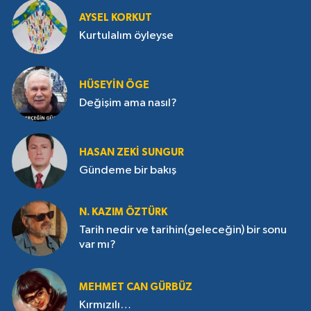
AYSEL KORKUT
Kurtulalım öyleyse
HÜSEYIN ÖGE
Değişim ama nasıl?
HASAN ZEKI SUNGUR
Gündeme bir bakış
N. KAZIM ÖZTÜRK
Tarih nedir ve tarihin(geleceğin) bir sonu
var mı?
MEHMET CAN GÜRBÜZ
Kırmızılı…