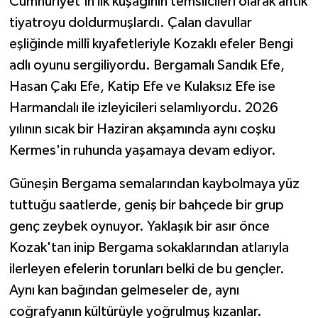
Cumhuriyet’in ilk kuşağının temsilcileri olarak antik
tiyatroyu doldurmuşlardı. Çalan davullar
eşliğinde millî kıyafetleriyle Kozaklı efeler Bengi
adlı oyunu sergiliyordu. Bergamalı Sandık Efe,
Hasan Çakı Efe, Katip Efe ve Kulaksız Efe ise
Harmandalı ile izleyicileri selamlıyordu. 2026
yılının sıcak bir Haziran akşamında aynı coşku
Kermes'in ruhunda yaşamaya devam ediyor.
Güneşin Bergama semalarından kaybolmaya yüz
tuttuğu saatlerde, geniş bir bahçede bir grup
genç zeybek oynuyor. Yaklaşık bir asır önce
Kozak'tan inip Bergama sokaklarından atlarıyla
ilerleyen efelerin torunları belki de bu gençler.
Aynı kan bağından gelmeseler de, aynı
coğrafyanın kültürüyle yoğrulmuş kızanlar.