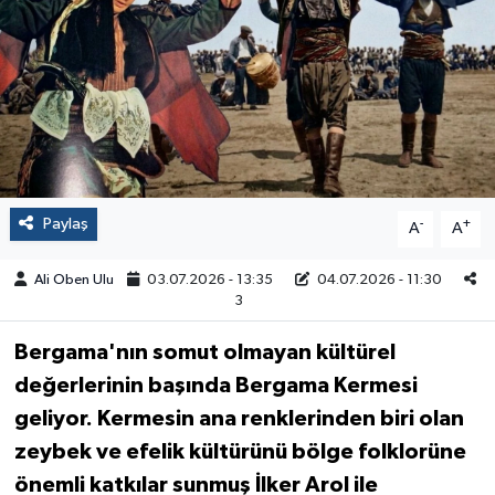
Paylaş
-
+
A
A
Ali Oben Ulu
03.07.2026 - 13:35
04.07.2026 - 11:30
3
Bergama'nın somut olmayan kültürel
değerlerinin başında Bergama Kermesi
geliyor. Kermesin ana renklerinden biri olan
zeybek ve efelik kültürünü bölge folklorüne
önemli katkılar sunmuş İlker Arol ile