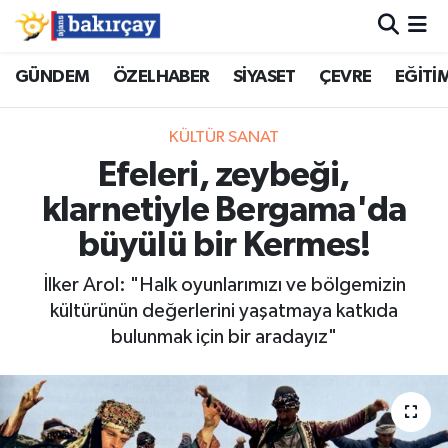
İzmir Nöbetçi Eczaneler
GÜNDEM
ÖZELHABER
SİYASET
ÇEVRE
EĞİTİ
İzmir Hava Durumu
KÜLTÜR SANAT
Efeleri, zeybeği,
İzmir Namaz Vakitleri
klarnetiyle Bergama'da
İzmir Trafik Yoğunluk Haritası
büyülü bir Kermes!
Süper Lig Puan Durumu ve Fikstür
İlker Arol: "Halk oyunlarımızı ve bölgemizin
kültürünün değerlerini yaşatmaya katkıda
Tüm Manşetler
bulunmak için bir aradayız"
Son Dakika Haberleri
Haber Arşivi