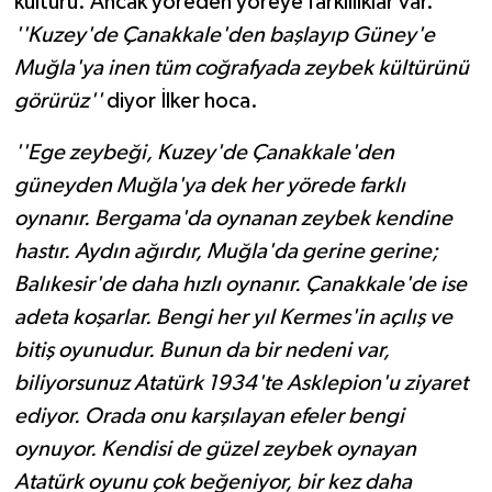
kültürü. Ancak yöreden yöreye farklılıklar var.
''Kuzey'de Çanakkale'den başlayıp Güney'e
Muğla'ya inen tüm coğrafyada zeybek kültürünü
görürüz''
diyor İlker hoca.
''Ege zeybeği, Kuzey'de Çanakkale'den
güneyden Muğla'ya dek her yörede farklı
oynanır. Bergama'da oynanan zeybek kendine
hastır. Aydın ağırdır, Muğla'da gerine gerine;
Balıkesir'de daha hızlı oynanır. Çanakkale'de ise
adeta koşarlar. Bengi her yıl Kermes'in açılış ve
bitiş oyunudur. Bunun da bir nedeni var,
biliyorsunuz Atatürk 1934'te Asklepion'u ziyaret
ediyor. Orada onu karşılayan efeler bengi
oynuyor. Kendisi de güzel zeybek oynayan
Atatürk oyunu çok beğeniyor, bir kez daha