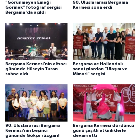
"Görünmeyen Emeği
90. Uluslararası Bergama
Görmek" fotoğraf sergisi
Kermesi sona erdi
Bergama'da açıldı
Bergama Kermesi’nin altıncı
Bergama ve Hollandalı
gününde Hüseyin Turan
sanatçılardan "Ulaşım ve
sahne aldı
Mimari" sergisi
90. Uluslararası Bergama
Bergama Kermesi dördüncü
Kermesi’nin beşinci
günü çeşitli etkinliklerle
gününde Gökçe rüzgarı!
devam etti