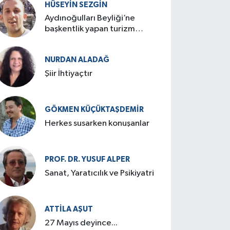
HÜSEYIN SEZGIN
Aydınoğulları Beyliği’ne
başkentlik yapan turizm
cenneti: Birgi
NURDAN ALADAĞ
Şiir İhtiyaçtır
GÖKMEN KÜÇÜKTAŞDEMIR
Herkes susarken konuşanlar
PROF. DR. YUSUF ALPER
Sanat, Yaratıcılık ve Psikiyatri
ATTILA AŞUT
27 Mayıs deyince...