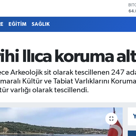
DO
47,
EU
55,
RE
EĞİTİM
SAĞLIK
STE
64,
GRA
66
rihi Ilıca koruma al
BİS
13.
BIT
ece Arkeolojik sit olarak tescillenen 247 ad
64.
umaralı Kültür ve Tabiat Varlıklarını Korum
r varlığı olarak tescillendi.
Y