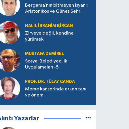
Bergama’nın bitmeyen isyanı:
Aristonikos ve Güneş Şehri
HALIL İBRAHIM BIRCAN
Zirveye değil, kendine
yürümek
MUSTAFA DEMIREL
Sosyal Belediyecilik
Uygulamaları -5
PROF. DR. TÜLAY CANDA
Meme kanserinde erken tanı
ve önemi
lıntı Yazarlar