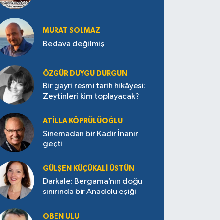
MURAT SOLMAZ
Bedava değilmiş
ÖZGÜR DUYGU DURGUN
Bir gayri resmi tarih hikâyesi:
Zeytinleri kim toplayacak?
ATILLA KÖPRÜLÜOĞLU
Sinemadan bir Kadir İnanır
geçti
GÜLŞEN KÜÇÜKALI ÜSTÜN
Darkale: Bergama’nın doğu
sınırında bir Anadolu eşiği
OBEN ULU