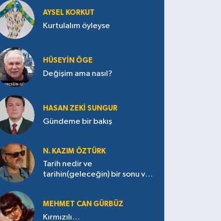
AYSEL KORKUT
Kurtulalım öyleyse
HÜSEYIN ÖGE
Değişim ama nasıl?
HASAN ZEKI SUNGUR
Gündeme bir bakış
N. KAZIM ÖZTÜRK
Tarih nedir ve
tarihin(geleceğin) bir sonu var
mı?
MEHMET CAN GÜRBÜZ
Kırmızılı…