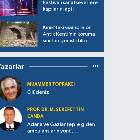
Festivali sanatseverlere
kapılarını açtı
Kınık’taki Gambreion
Antik Kenti’nin koruma
sınırları genişletildi
Yazarlar
MUAMMER TOPRAKÇI
Ölüdeniz
PROF. DR. M. ŞEREFETTIN
CANDA
Adana ve Gaziantep'e giden
ambulansların yönü,
Antakya’ya nasıl çevrildi?