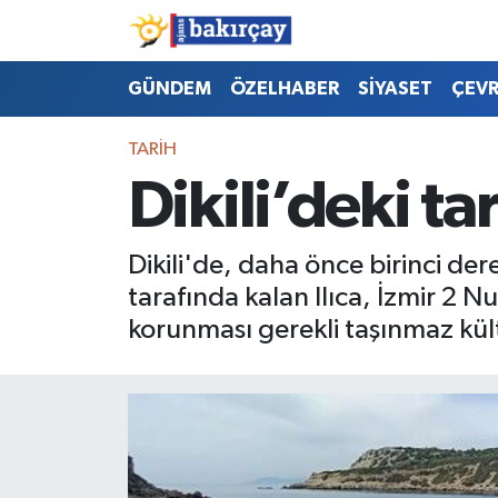
İzmir Nöbetçi Eczaneler
GÜNDEM
ÖZELHABER
SİYASET
ÇEV
İzmir Hava Durumu
TARİH
Dikili’deki ta
İzmir Namaz Vakitleri
İzmir Trafik Yoğunluk Haritası
Dikili'de, daha önce birinci der
tarafında kalan Ilıca, İzmir 2 N
Süper Lig Puan Durumu ve Fikstür
korunması gerekli taşınmaz kültü
Tüm Manşetler
Son Dakika Haberleri
Haber Arşivi