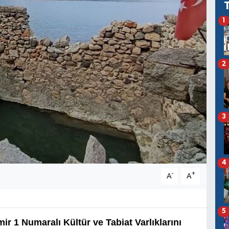
1
2
3
4
-
+
A
A
5
mir 1 Numaralı Kültür ve Tabiat Varlıklarını