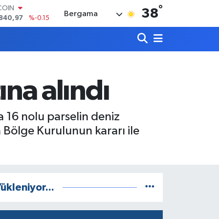
°
LAR
38
Bergama
7436
%0.18
RO
2510
%0.32
RLİN
4811
%0.38
M ALTIN
60.55
%0
tına alındı
T100
779
%-14
COIN
a 16 nolu parselin deniz
840,97
%-0.15
a Bölge Kurulunun kararı ile
ükleniyor...