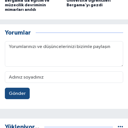
Bergama’da eğitim ve
Üniversite öğrencileri
müzecilik devriminin
Bergama'yı gezdi
mimarları anıldı
Yorumlar
Gönder
Yükleniyor...