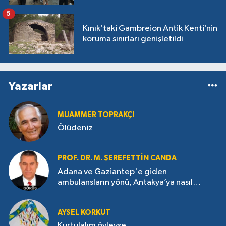
5
Kınık’taki Gambreion Antik Kenti’nin
koruma sınırları genişletildi
Yazarlar
MUAMMER TOPRAKÇI
Ölüdeniz
PROF. DR. M. ŞEREFETTIN CANDA
Adana ve Gaziantep'e giden
ambulansların yönü, Antakya’ya nasıl
çevrildi?
AYSEL KORKUT
Kurtulalım öyleyse