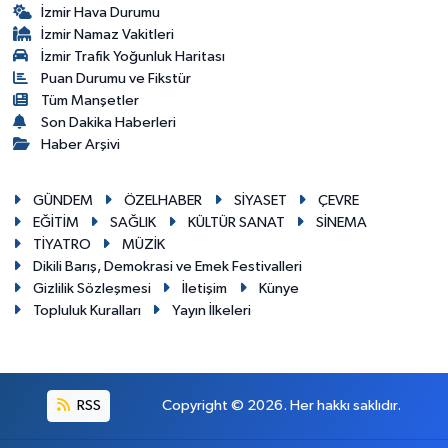
İzmir Hava Durumu
İzmir Namaz Vakitleri
İzmir Trafik Yoğunluk Haritası
Puan Durumu ve Fikstür
Tüm Manşetler
Son Dakika Haberleri
Haber Arşivi
GÜNDEM
ÖZELHABER
SİYASET
ÇEVRE
EĞİTİM
SAĞLIK
KÜLTÜR SANAT
SİNEMA
TİYATRO
MÜZİK
Dikili Barış, Demokrasi ve Emek Festivalleri
Gizlilik Sözleşmesi
İletişim
Künye
Topluluk Kuralları
Yayın İlkeleri
RSS
Copyright © 2026. Her hakkı saklıdır.