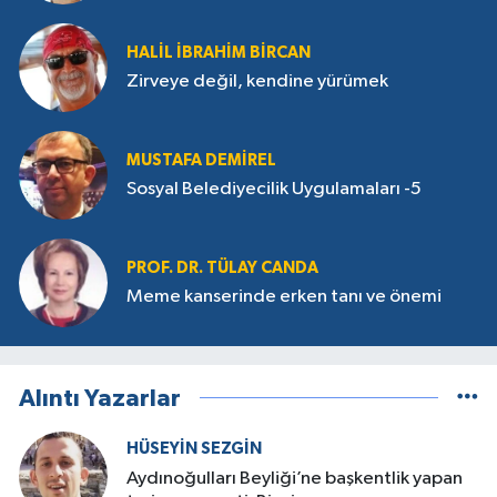
HALIL İBRAHIM BIRCAN
Zirveye değil, kendine yürümek
MUSTAFA DEMIREL
Sosyal Belediyecilik Uygulamaları -5
PROF. DR. TÜLAY CANDA
Meme kanserinde erken tanı ve önemi
Alıntı Yazarlar
HÜSEYIN SEZGIN
Aydınoğulları Beyliği’ne başkentlik yapan