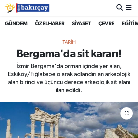
İzmir Nöbetçi Eczaneler
GÜNDEM
ÖZELHABER
SİYASET
ÇEVRE
EĞİTİ
İzmir Hava Durumu
TARİH
Bergama'da sit kararı!
İzmir Namaz Vakitleri
İzmir Bergama'da orman içinde yer alan,
İzmir Trafik Yoğunluk Haritası
Eskiköy/Fığlatepe olarak adlandırılan arkeolojik
alan birinci ve üçüncü derece arkeolojik sit alanı
Süper Lig Puan Durumu ve Fikstür
ilan edildi.
Tüm Manşetler
Son Dakika Haberleri
Haber Arşivi