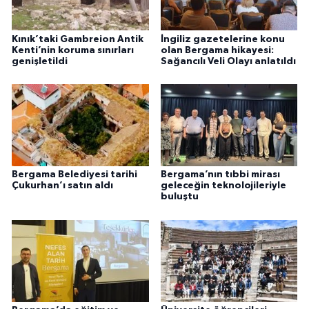
Kınık’taki Gambreion Antik
İngiliz gazetelerine konu
Kenti’nin koruma sınırları
olan Bergama hikayesi:
genişletildi
Sağancılı Veli Olayı anlatıldı
Bergama Belediyesi tarihi
Bergama’nın tıbbi mirası
Çukurhan’ı satın aldı
geleceğin teknolojileriyle
buluştu