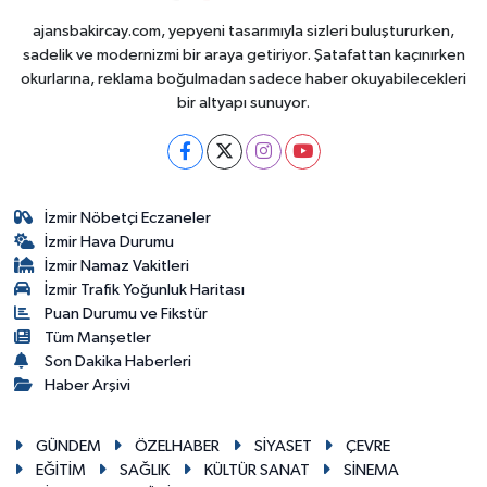
ajansbakircay.com, yepyeni tasarımıyla sizleri buluştururken,
sadelik ve modernizmi bir araya getiriyor. Şatafattan kaçınırken
okurlarına, reklama boğulmadan sadece haber okuyabilecekleri
bir altyapı sunuyor.
İzmir Nöbetçi Eczaneler
İzmir Hava Durumu
İzmir Namaz Vakitleri
İzmir Trafik Yoğunluk Haritası
Puan Durumu ve Fikstür
Tüm Manşetler
Son Dakika Haberleri
Haber Arşivi
GÜNDEM
ÖZELHABER
SİYASET
ÇEVRE
EĞİTİM
SAĞLIK
KÜLTÜR SANAT
SİNEMA