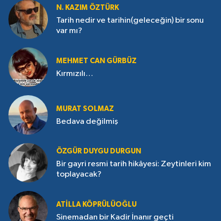
N. KAZIM ÖZTÜRK
Tarih nedir ve tarihin(geleceğin) bir sonu
var mı?
MEHMET CAN GÜRBÜZ
Kırmızılı…
MURAT SOLMAZ
Bedava değilmiş
ÖZGÜR DUYGU DURGUN
Bir gayri resmi tarih hikâyesi: Zeytinleri kim
toplayacak?
ATILLA KÖPRÜLÜOĞLU
Sinemadan bir Kadir İnanır geçti