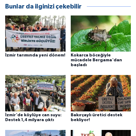
Bunlar da ilginizi çekebilir
İzmir tarımında yeni dönem!
Kokarca böceğiyle
mücadele Bergama'dan
başladı
İzmir'de köylüye can suyu:
Bakırçaylı üretici destek
Destek 1,4 milyara çıktı
bekliyor!