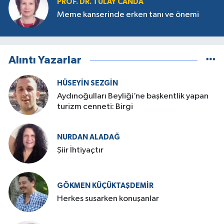
PROF. DR. TÜLAY CANDA
Meme kanserinde erken tanı ve önemi
Alıntı Yazarlar
HÜSEYIN SEZGIN
Aydınoğulları Beyliği’ne başkentlik yapan
turizm cenneti: Birgi
NURDAN ALADAĞ
Şiir İhtiyaçtır
GÖKMEN KÜÇÜKTAŞDEMIR
Herkes susarken konuşanlar