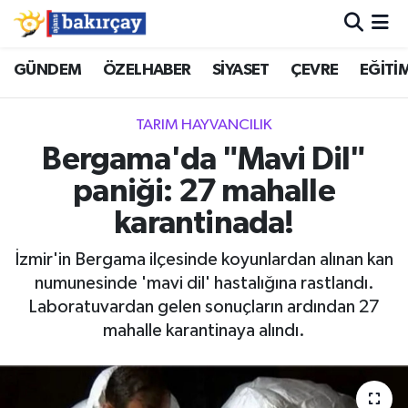
İzmir Nöbetçi Eczaneler
GÜNDEM
ÖZELHABER
SİYASET
ÇEVRE
EĞİTİ
İzmir Hava Durumu
TARIM HAYVANCILIK
Bergama'da "Mavi Dil"
İzmir Namaz Vakitleri
paniği: 27 mahalle
İzmir Trafik Yoğunluk Haritası
karantinada!
Süper Lig Puan Durumu ve Fikstür
İzmir'in Bergama ilçesinde koyunlardan alınan kan
numunesinde 'mavi dil' hastalığına rastlandı.
Tüm Manşetler
Laboratuvardan gelen sonuçların ardından 27
mahalle karantinaya alındı.
Son Dakika Haberleri
Haber Arşivi