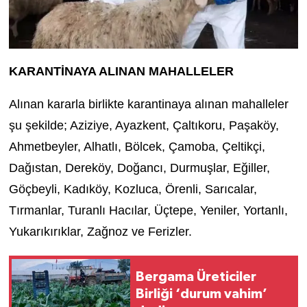
KARANTİNAYA ALINAN MAHALLELER
Alınan kararla birlikte karantinaya alınan mahalleler
şu şekilde; Aziziye, Ayazkent, Çaltıkoru, Paşaköy,
Ahmetbeyler, Alhatlı, Bölcek, Çamoba, Çeltikçi,
Dağıstan, Dereköy, Doğancı, Durmuşlar, Eğiller,
Göçbeyli, Kadıköy, Kozluca, Örenli, Sarıcalar,
Tırmanlar, Turanlı Hacılar, Üçtepe, Yeniler, Yortanlı,
Yukarıkırıklar, Zağnoz ve Ferizler.
Bergama Üreticiler
Birliği ‘durum vahim’