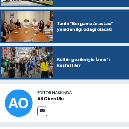
Tarihi "Bergama Arastası"
yeniden ilgi odağı olacak!
Kültür gezileriyle İzmir’i
keşfettiler
EDITÖR HAKKINDA
Ali Oben Ulu