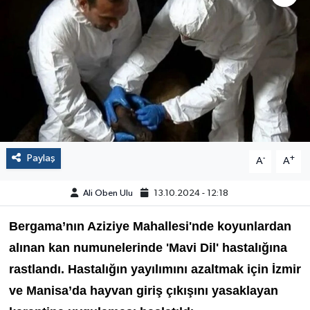
Paylaş
-
+
A
A
Ali Oben Ulu
13.10.2024 - 12:18
Bergama’nın Aziziye Mahallesi'nde koyunlardan
alınan kan numunelerinde 'Mavi Dil' hastalığına
rastlandı. Hastalığın yayılımını azaltmak için İzmir
ve Manisa’da hayvan giriş çıkışını yasaklayan