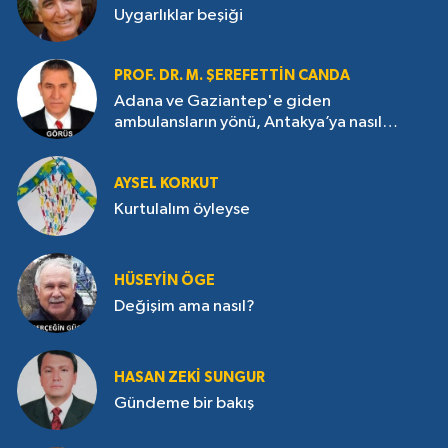
Uygarlıklar beşiği
PROF. DR. M. ŞEREFETTIN CANDA
Adana ve Gaziantep'e giden
ambulansların yönü, Antakya’ya nasıl
çevrildi?
AYSEL KORKUT
Kurtulalım öyleyse
HÜSEYIN ÖGE
Değişim ama nasıl?
HASAN ZEKI SUNGUR
Gündeme bir bakış