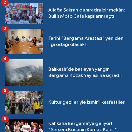
2
Aliağa Şakran’da sıradışı bir mekân:
Bull’s Moto Cafe kapılarını açtı
3
Tarihi "Bergama Arastası" yeniden
ilgi odağı olacak!
4
Balıkesir’de başlayan yangın
Bergama Kozak Yaylası’na sıçradı!
5
Kültür gezileriyle İzmir’i keşfettiler
6
Kahkaha Bergama’ya geliyor!
"Sersem Kocanın Kurnaz Karısı"