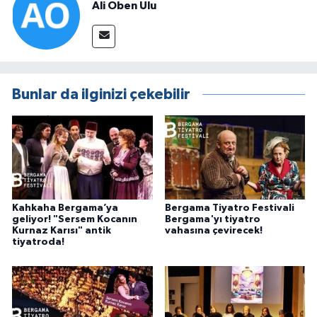
Ali Oben Ulu
Bunlar da ilginizi çekebilir
Kahkaha Bergama’ya
Bergama Tiyatro Festivali
geliyor! "Sersem Kocanın
Bergama'yı tiyatro
Kurnaz Karısı" antik
vahasına çevirecek!
tiyatroda!