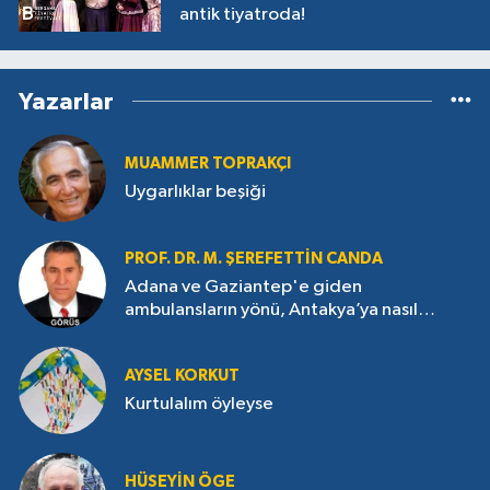
antik tiyatroda!
Yazarlar
MUAMMER TOPRAKÇI
Uygarlıklar beşiği
PROF. DR. M. ŞEREFETTIN CANDA
Adana ve Gaziantep'e giden
ambulansların yönü, Antakya’ya nasıl
çevrildi?
AYSEL KORKUT
Kurtulalım öyleyse
HÜSEYIN ÖGE