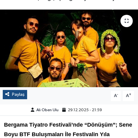
Paylaş
-
+
A
A
Ali Oben Ulu
29.12.2025 - 21:59
Bergama Tiyatro Festivali’nde
“Dönüşüm”; Sene
Boyu
BTF
Buluşmaları İle Festivalin Yıla