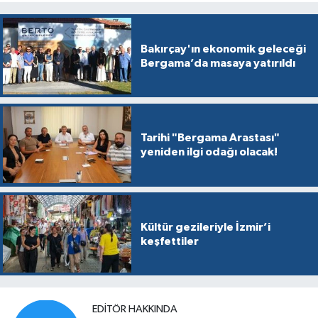
Bakırçay'ın ekonomik geleceği
Bergama’da masaya yatırıldı
Tarihi "Bergama Arastası"
yeniden ilgi odağı olacak!
Kültür gezileriyle İzmir’i
keşfettiler
EDITÖR HAKKINDA