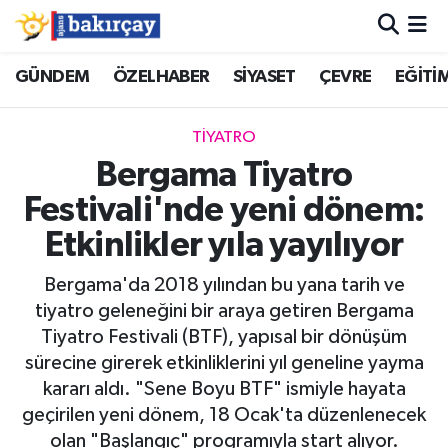
İzmir Nöbetçi Eczaneler
GÜNDEM
ÖZELHABER
SİYASET
ÇEVRE
EĞİTİ
İzmir Hava Durumu
TİYATRO
Bergama Tiyatro
İzmir Namaz Vakitleri
Festivali'nde yeni dönem:
İzmir Trafik Yoğunluk Haritası
Etkinlikler yıla yayılıyor
Süper Lig Puan Durumu ve Fikstür
Bergama'da 2018 yılından bu yana tarih ve
tiyatro geleneğini bir araya getiren Bergama
Tüm Manşetler
Tiyatro Festivali (BTF), yapısal bir dönüşüm
sürecine girerek etkinliklerini yıl geneline yayma
Son Dakika Haberleri
kararı aldı. "Sene Boyu BTF" ismiyle hayata
geçirilen yeni dönem, 18 Ocak'ta düzenlenecek
Haber Arşivi
olan "Başlangıç" programıyla start alıyor.