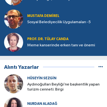
MUSTAFA DEMIREL
Sosyal Belediyecilik Uygulamaları -5
PROF. DR. TÜLAY CANDA
Meme kanserinde erken tanı ve önemi
Alıntı Yazarlar
HÜSEYIN SEZGIN
Aydınoğulları Beyliği’ne başkentlik yapan
turizm cenneti: Birgi
NURDAN ALADAĞ