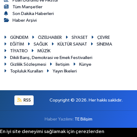
Puan Durumu ve Fikstür
Tüm Manşetler
Son Dakika Haberleri
Haber Arşivi
GÜNDEM
ÖZELHABER
SİYASET
ÇEVRE
EĞİTİM
SAĞLIK
KÜLTÜR SANAT
SİNEMA
TİYATRO
MÜZİK
Dikili Barış, Demokrasi ve Emek Festivalleri
Gizlilik Sözleşmesi
İletişim
Künye
Topluluk Kuralları
Yayın İlkeleri
RSS
Copyright © 2026. Her hakkı saklıdır.
Haber Yazılımı:
TE Bilişim
En iyi site deneyimi sağlamak için çerezlerden