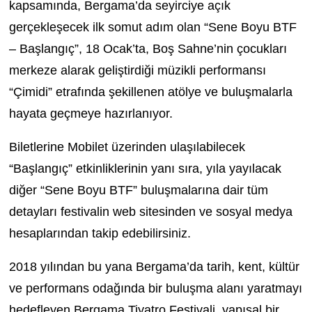
kapsamında, Bergama’da seyirciye açık
gerçekleşecek ilk somut adım olan
“Sene Boyu BTF
– Başlangıç”
, 18 Ocak’ta,
Boş Sahne’nin
çocukları
merkeze alarak geliştirdiği müzikli performansı
“Çimidi”
etrafında şekillenen atölye ve buluşmalarla
hayata geçmeye hazırlanıyor.
Biletlerine
Mobilet
üzerinden ulaşılabilecek
“Başlangıç” etkinliklerinin yanı sıra, yıla yayılacak
diğer
“Sene Boyu BTF”
buluşmalarına dair tüm
detayları festivalin web sitesinden ve sosyal medya
hesaplarından takip edebilirsiniz.
2018 yılından bu yana Bergama’da tarih, kent, kültür
ve performans odağında bir buluşma alanı yaratmayı
hedefleyen
Bergama Tiyatro Festivali
, yapısal bir