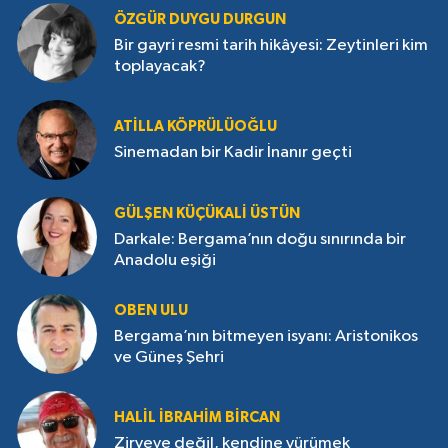
ÖZGÜR DUYGU DURGUN
Bir gayri resmi tarih hikâyesi: Zeytinleri kim
toplayacak?
ATILLA KÖPRÜLÜOĞLU
Sinemadan bir Kadir İnanır geçti
GÜLŞEN KÜÇÜKALI ÜSTÜN
Darkale: Bergama’nın doğu sınırında bir
Anadolu eşiği
OBEN ULU
Bergama’nın bitmeyen isyanı: Aristonikos
ve Güneş Şehri
HALIL İBRAHIM BIRCAN
Zirveye değil, kendine yürümek