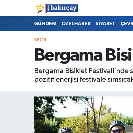
İzmir Nöbetçi Eczaneler
GÜNDEM
ÖZELHABER
SİYASET
ÇEV
İzmir Hava Durumu
SPOR
Bergama Bisik
İzmir Namaz Vakitleri
İzmir Trafik Yoğunluk Haritası
Bergama Bisiklet Festivali’nde 
pozitif enerjisi festivale sımsıca
Süper Lig Puan Durumu ve Fikstür
Tüm Manşetler
Son Dakika Haberleri
Haber Arşivi