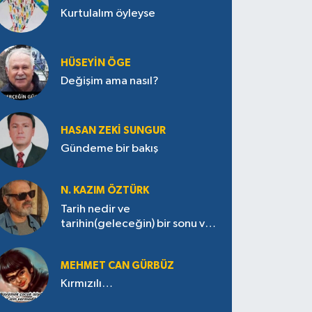
Kurtulalım öyleyse
HÜSEYIN ÖGE
Değişim ama nasıl?
HASAN ZEKI SUNGUR
Gündeme bir bakış
N. KAZIM ÖZTÜRK
Tarih nedir ve
tarihin(geleceğin) bir sonu var
mı?
MEHMET CAN GÜRBÜZ
Kırmızılı…