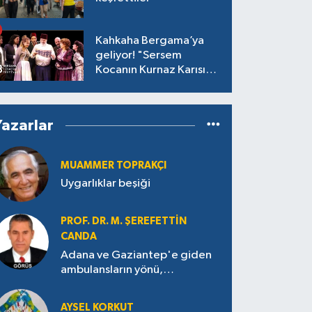
Kahkaha Bergama’ya
geliyor! "Sersem
Kocanın Kurnaz Karısı"
antik tiyatroda!
Yazarlar
MUAMMER TOPRAKÇI
Uygarlıklar beşiği
PROF. DR. M. ŞEREFETTIN
CANDA
Adana ve Gaziantep'e giden
ambulansların yönü,
Antakya’ya nasıl çevrildi?
AYSEL KORKUT