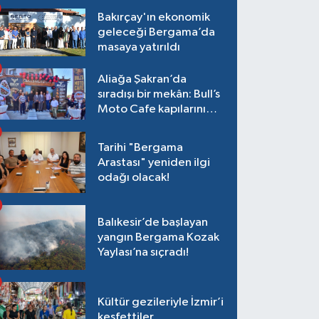
Bakırçay'ın ekonomik
geleceği Bergama’da
masaya yatırıldı
Aliağa Şakran’da
sıradışı bir mekân: Bull’s
Moto Cafe kapılarını
açtı
Tarihi "Bergama
Arastası" yeniden ilgi
odağı olacak!
Balıkesir’de başlayan
yangın Bergama Kozak
Yaylası’na sıçradı!
Kültür gezileriyle İzmir’i
keşfettiler