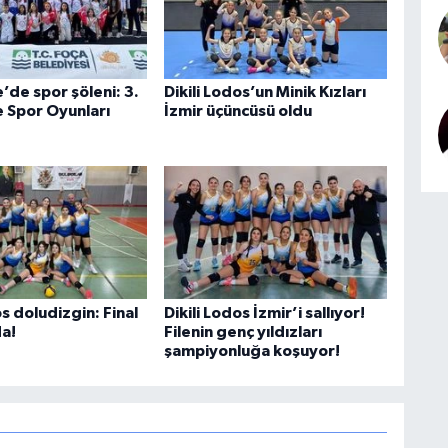
’de spor şöleni: 3.
Dikili Lodos’un Minik Kızları
 Spor Oyunları
İzmir üçüncüsü oldu
os doludizgin: Final
Dikili Lodos İzmir’i sallıyor!
da!
Filenin genç yıldızları
şampiyonluğa koşuyor!