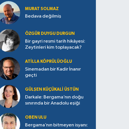
MURAT SOLMAZ
Bedava değilmiş
ÖZGÜR DUYGU DURGUN
Bir gayri resmi tarih hikâyesi:
Zeytinleri kim toplayacak?
ATILLA KÖPRÜLÜOĞLU
Sinemadan bir Kadir İnanır
geçti
GÜLŞEN KÜÇÜKALI ÜSTÜN
Darkale: Bergama’nın doğu
sınırında bir Anadolu eşiği
OBEN ULU
Bergama’nın bitmeyen isyanı: