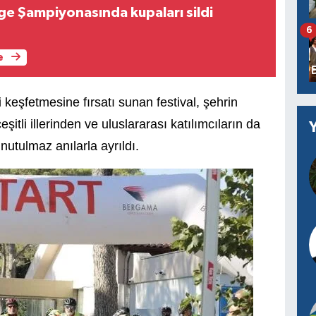
Ege Şampiyonasında kupaları sildi
6
e
i keşfetmesine fırsatı sunan festival, şehrin
şitli illerinden ve uluslararası katılımcıların da
unutulmaz anılarla ayrıldı.