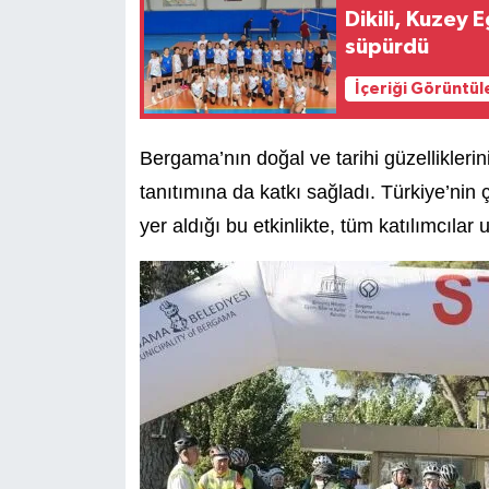
Dikili, Kuzey 
süpürdü
İçeriği Görüntül
Bergama’nın doğal ve tarihi güzelliklerin
tanıtımına da katkı sağladı. Türkiye’nin çe
yer aldığı bu etkinlikte, tüm katılımcılar 