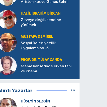
Aristonikos ve Güneş Şehri
HALIL İBRAHIM BIRCAN
Zirveye değil, kendine
yürümek
MUSTAFA DEMIREL
Sosyal Belediyecilik
Uygulamaları -5
PROF. DR. TÜLAY CANDA
Meme kanserinde erken tanı
ve önemi
lıntı Yazarlar
HÜSEYIN SEZGIN