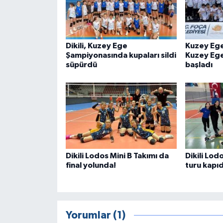
Dikili, Kuzey Ege
Kuzey Ege
Şampiyonasında kupaları sildi
Kuzey Ege
süpürdü
başladı
Dikili Lodos Mini B Takımı da
Dikili Lod
final yolunda!
turu kapı
Yorumlar (1)