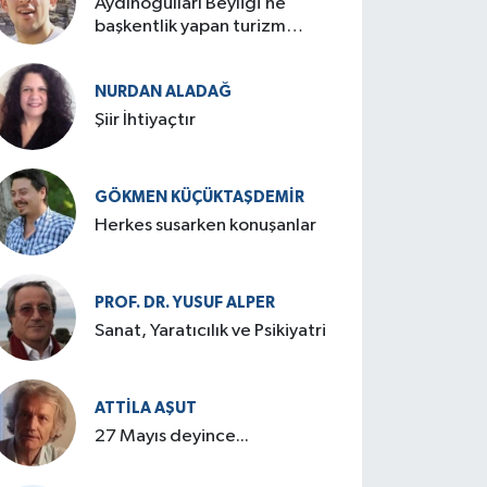
Aydınoğulları Beyliği’ne
başkentlik yapan turizm
cenneti: Birgi
NURDAN ALADAĞ
Şiir İhtiyaçtır
GÖKMEN KÜÇÜKTAŞDEMIR
Herkes susarken konuşanlar
PROF. DR. YUSUF ALPER
Sanat, Yaratıcılık ve Psikiyatri
ATTILA AŞUT
27 Mayıs deyince...