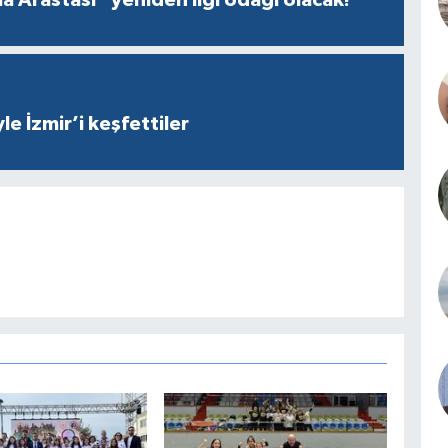
yle İzmir’i keşfettiler