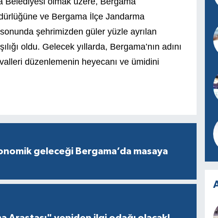
a Belediyesi olmak üzere, Bergama
ürlüğüne ve Bergama İlçe Jandarma
 sonunda şehrimizden güler yüzle ayrılan
rşılığı oldu. Gelecek yıllarda, Bergama’nın adını
ivalleri düzenlemenin heyecanı ve ümidini
konomik geleceği Bergama’da masaya
A
a Arastası" yeniden ilgi odağı olacak!