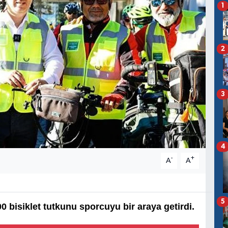
1
2
3
4
-
+
A
A
5
0 bisiklet tutkunu sporcuyu bir araya getirdi.