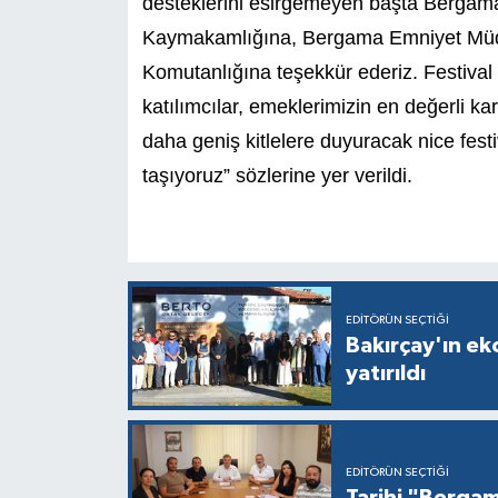
desteklerini esirgemeyen başta Bergam
Kaymakamlığına, Bergama Emniyet Müd
Komutanlığına teşekkür ederiz. Festival
katılımcılar, emeklerimizin en değerli ka
daha geniş kitlelere duyuracak nice fest
taşıyoruz” sözlerine yer verildi.
EDITÖRÜN SEÇTIĞI
Bakırçay'ın e
yatırıldı
EDITÖRÜN SEÇTIĞI
Tarihi "Bergam