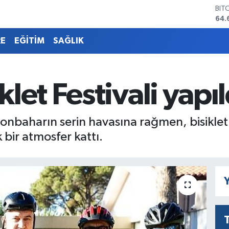
DO
47,
EU
55,
RE
EĞİTİM
SAĞLIK
STE
64,
GRA
651
let Festivali yapıl
BİS
13.
BIT
sonbaharın serin havasına rağmen, bisiklet 
64.
k bir atmosfer kattı.
Y