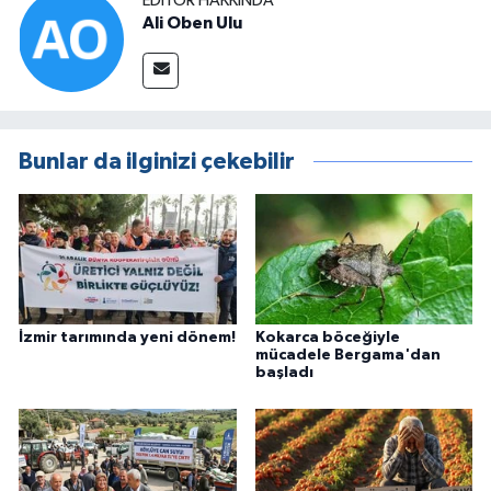
EDITÖR HAKKINDA
Ali Oben Ulu
Bunlar da ilginizi çekebilir
İzmir tarımında yeni dönem!
Kokarca böceğiyle
mücadele Bergama'dan
başladı