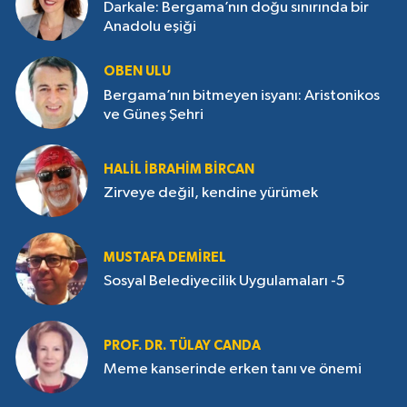
Darkale: Bergama’nın doğu sınırında bir
Anadolu eşiği
OBEN ULU
Bergama’nın bitmeyen isyanı: Aristonikos
ve Güneş Şehri
HALIL İBRAHIM BIRCAN
Zirveye değil, kendine yürümek
MUSTAFA DEMIREL
Sosyal Belediyecilik Uygulamaları -5
PROF. DR. TÜLAY CANDA
Meme kanserinde erken tanı ve önemi