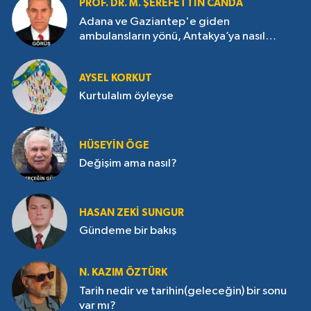
PROF. DR. M. ŞEREFETTIN CANDA
Adana ve Gaziantep'e giden
ambulansların yönü, Antakya’ya nasıl
çevrildi?
AYSEL KORKUT
Kurtulalım öyleyse
HÜSEYIN ÖGE
Değişim ama nasıl?
HASAN ZEKI SUNGUR
Gündeme bir bakış
N. KAZIM ÖZTÜRK
Tarih nedir ve tarihin(geleceğin) bir sonu
var mı?