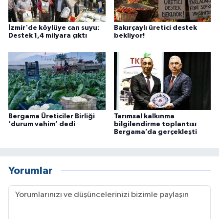
İzmir'de köylüye can suyu:
Bakırçaylı üretici destek
Destek 1,4 milyara çıktı
bekliyor!
Bergama Üreticiler Birliği
Tarımsal kalkınma
‘durum vahim’ dedi
bilgilendirme toplantısı
Bergama’da gerçekleşti
Yorumlar