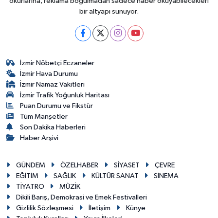
okurlarına, reklama boğulmadan sadece haber okuyabilecekleri
bir altyapı sunuyor.
İzmir Nöbetçi Eczaneler
İzmir Hava Durumu
İzmir Namaz Vakitleri
İzmir Trafik Yoğunluk Haritası
Puan Durumu ve Fikstür
Tüm Manşetler
Son Dakika Haberleri
Haber Arşivi
GÜNDEM
ÖZELHABER
SİYASET
ÇEVRE
EĞİTİM
SAĞLIK
KÜLTÜR SANAT
SİNEMA
TİYATRO
MÜZİK
Dikili Barış, Demokrasi ve Emek Festivalleri
Gizlilik Sözleşmesi
İletişim
Künye