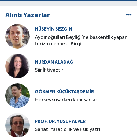
Alıntı Yazarlar
HÜSEYIN SEZGIN
Aydınoğulları Beyliği’ne başkentlik yapan
turizm cenneti: Birgi
NURDAN ALADAĞ
Şiir İhtiyaçtır
GÖKMEN KÜÇÜKTAŞDEMIR
Herkes susarken konuşanlar
PROF. DR. YUSUF ALPER
Sanat, Yaratıcılık ve Psikiyatri