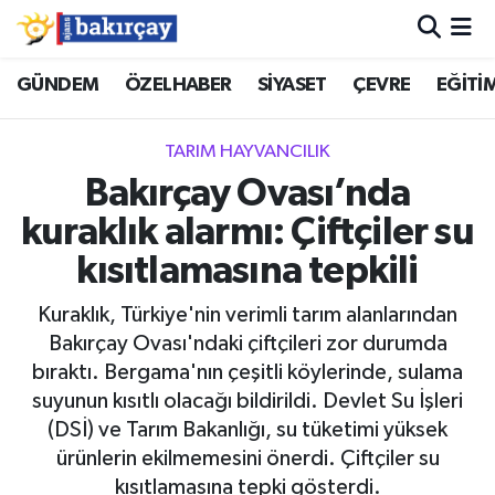
İzmir Nöbetçi Eczaneler
GÜNDEM
ÖZELHABER
SİYASET
ÇEVRE
EĞİTİ
İzmir Hava Durumu
TARIM HAYVANCILIK
Bakırçay Ovası’nda
İzmir Namaz Vakitleri
kuraklık alarmı: Çiftçiler su
İzmir Trafik Yoğunluk Haritası
kısıtlamasına tepkili
Süper Lig Puan Durumu ve Fikstür
Kuraklık, Türkiye'nin verimli tarım alanlarından
Bakırçay Ovası'ndaki çiftçileri zor durumda
Tüm Manşetler
bıraktı. Bergama'nın çeşitli köylerinde, sulama
suyunun kısıtlı olacağı bildirildi. Devlet Su İşleri
Son Dakika Haberleri
(DSİ) ve Tarım Bakanlığı, su tüketimi yüksek
ürünlerin ekilmemesini önerdi. Çiftçiler su
Haber Arşivi
kısıtlamasına tepki gösterdi.