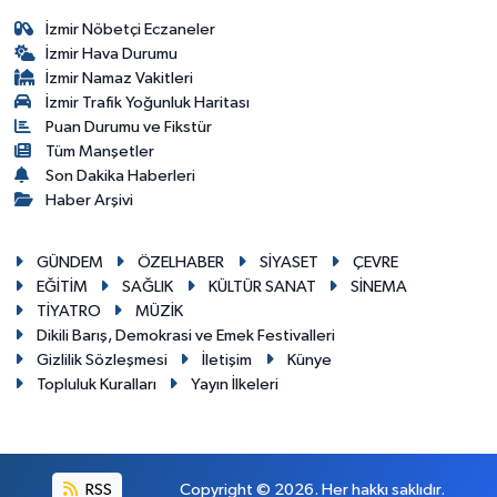
İzmir Nöbetçi Eczaneler
İzmir Hava Durumu
İzmir Namaz Vakitleri
İzmir Trafik Yoğunluk Haritası
Puan Durumu ve Fikstür
Tüm Manşetler
Son Dakika Haberleri
Haber Arşivi
GÜNDEM
ÖZELHABER
SİYASET
ÇEVRE
EĞİTİM
SAĞLIK
KÜLTÜR SANAT
SİNEMA
TİYATRO
MÜZİK
Dikili Barış, Demokrasi ve Emek Festivalleri
Gizlilik Sözleşmesi
İletişim
Künye
Topluluk Kuralları
Yayın İlkeleri
RSS
Copyright © 2026. Her hakkı saklıdır.