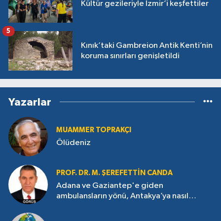
Kültür gezileriyle İzmir’i keşfettiler
5
Kınık’taki Gambreion Antik Kenti’nin
koruma sınırları genişletildi
Yazarlar
MUAMMER TOPRAKÇI
Ölüdeniz
PROF. DR. M. ŞEREFETTIN CANDA
Adana ve Gaziantep'e giden
ambulansların yönü, Antakya’ya nasıl
çevrildi?