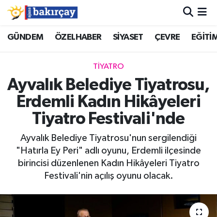
İzmir Nöbetçi Eczaneler
GÜNDEM
ÖZELHABER
SİYASET
ÇEVRE
EĞİTİ
İzmir Hava Durumu
TİYATRO
Ayvalık Belediye Tiyatrosu,
İzmir Namaz Vakitleri
Erdemli Kadın Hikâyeleri
İzmir Trafik Yoğunluk Haritası
Tiyatro Festivali'nde
Süper Lig Puan Durumu ve Fikstür
Ayvalık Belediye Tiyatrosu'nun sergilendiği
"Hatırla Ey Peri" adlı oyunu, Erdemli ilçesinde
Tüm Manşetler
birincisi düzenlenen Kadın Hikâyeleri Tiyatro
Festivali'nin açılış oyunu olacak.
Son Dakika Haberleri
Haber Arşivi