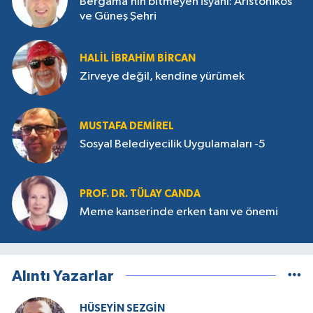
Bergama’nın bitmeyen isyanı: Aristonikos
ve Güneş Şehri
HALIL İBRAHIM BIRCAN
Zirveye değil, kendine yürümek
MUSTAFA DEMIREL
Sosyal Belediyecilik Uygulamaları -5
PROF. DR. TÜLAY CANDA
Meme kanserinde erken tanı ve önemi
Alıntı Yazarlar
HÜSEYIN SEZGIN