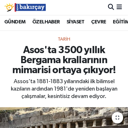
İzmir Nöbetçi Eczaneler
GÜNDEM
ÖZELHABER
SİYASET
ÇEVRE
EĞİTİ
İzmir Hava Durumu
TARİH
Asos'ta 3500 yıllık
İzmir Namaz Vakitleri
Bergama krallarının
İzmir Trafik Yoğunluk Haritası
mimarisi ortaya çıkıyor!
Süper Lig Puan Durumu ve Fikstür
Assos'ta 1881-1883 yıllarındaki ilk bilimsel
kazıların ardından 1981'de yeniden başlayan
Tüm Manşetler
çalışmalar, kesintisiz devam ediyor.
Son Dakika Haberleri
Haber Arşivi