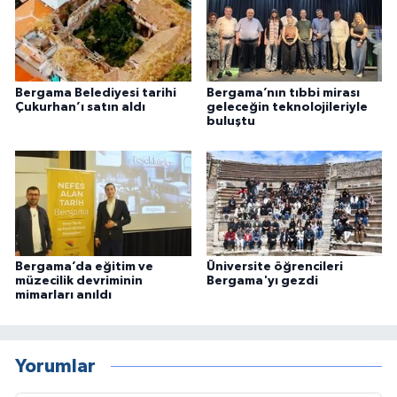
Bergama Belediyesi tarihi
Bergama’nın tıbbi mirası
Çukurhan’ı satın aldı
geleceğin teknolojileriyle
buluştu
Bergama’da eğitim ve
Üniversite öğrencileri
müzecilik devriminin
Bergama'yı gezdi
mimarları anıldı
Yorumlar