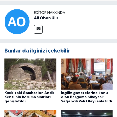
EDITÖR HAKKINDA
Ali Oben Ulu
Bunlar da ilginizi çekebilir
Kınık’taki Gambreion Antik
İngiliz gazetelerine konu
Kenti’nin koruma sınırları
olan Bergama hikayesi:
genişletildi
Sağancılı Veli Olayı anlatıldı