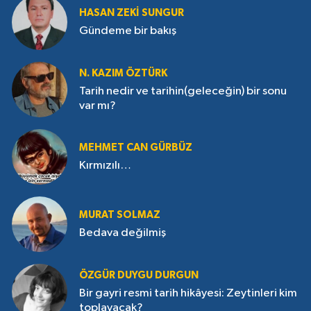
HASAN ZEKI SUNGUR
Gündeme bir bakış
N. KAZIM ÖZTÜRK
Tarih nedir ve tarihin(geleceğin) bir sonu
var mı?
MEHMET CAN GÜRBÜZ
Kırmızılı…
MURAT SOLMAZ
Bedava değilmiş
ÖZGÜR DUYGU DURGUN
Bir gayri resmi tarih hikâyesi: Zeytinleri kim
toplayacak?