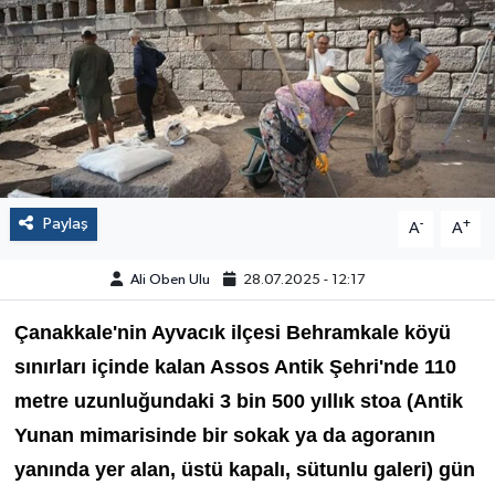
Paylaş
-
+
A
A
Ali Oben Ulu
28.07.2025 - 12:17
Çanakkale'nin Ayvacık ilçesi Behramkale köyü
sınırları içinde kalan Assos Antik Şehri'nde 110
metre uzunluğundaki 3 bin 500 yıllık stoa (Antik
Yunan mimarisinde bir sokak ya da agoranın
yanında yer alan, üstü kapalı, sütunlu galeri) gün