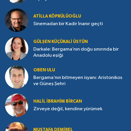
ATILLA KÖPRÜLÜOĞLU
Sinemadan bir Kadir İnanır geçti
GÜLŞEN KÜÇÜKALI ÜSTÜN
Darkale: Bergama’nın doğu sınırında bir
Anadolu eşiği
OBEN ULU
Bergama’nın bitmeyen isyanı: Aristonikos
ve Güneş Şehri
HALIL İBRAHIM BIRCAN
Zirveye değil, kendine yürümek
MUSTAFA DEMIREL