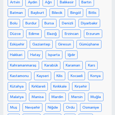
Artvin
Aydın
Ağrı
Balıkesir
Bartın
Batman
Bayburt
Bilecik
Bingöl
Bitlis
Bolu
Burdur
Bursa
Denizli
Diyarbakır
Düzce
Edirne
Elazığ
Erzincan
Erzurum
Eskişehir
Gaziantep
Giresun
Gümüşhane
Hakkari
Hatay
Isparta
Iğdır
Kahramanmaraş
Karabük
Karaman
Kars
Kastamonu
Kayseri
Kilis
Kocaeli
Konya
Kütahya
Kırklareli
Kırıkkale
Kırşehir
Malatya
Manisa
Mardin
Mersin
Muğla
Muş
Nevşehir
Niğde
Ordu
Osmaniye