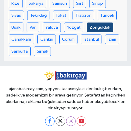
Rize
Sakarya
Samsun
Siirt
Sinop
Sivas
Tekirdağ
Tokat
Trabzon
Tunceli
Uşak
Van
Yalova
Yozgat
Zonguldak
Çanakkale
Çankırı
Çorum
İstanbul
İzmir
Şanlıurfa
Şırnak
ajansbakircay.com, yepyeni tasarımıyla sizleri buluştururken,
sadelik ve modernizmi bir araya getiriyor. Şatafattan kaçınırken
okurlarına, reklama boğulmadan sadece haber okuyabilecekleri
bir altyapı sunuyor.