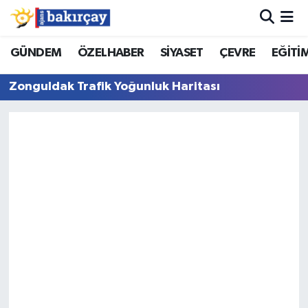
İzmir Nöbetçi Eczaneler
GÜNDEM
ÖZELHABER
SİYASET
ÇEVRE
EĞİTİ
Zonguldak Trafik Yoğunluk Haritası
İzmir Hava Durumu
İzmir Namaz Vakitleri
İzmir Trafik Yoğunluk Haritası
Süper Lig Puan Durumu ve Fikstür
Tüm Manşetler
Son Dakika Haberleri
Haber Arşivi