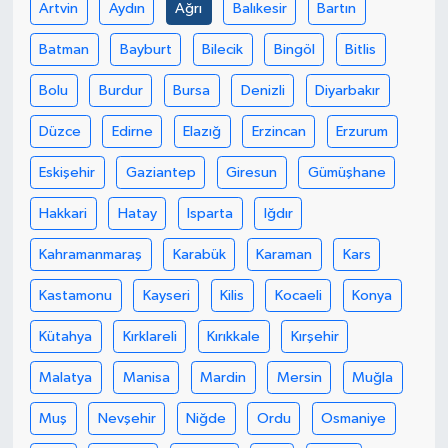
Artvin
Aydın
Ağrı
Balıkesir
Bartın
Batman
Bayburt
Bilecik
Bingöl
Bitlis
Bolu
Burdur
Bursa
Denizli
Diyarbakır
Düzce
Edirne
Elazığ
Erzincan
Erzurum
Eskişehir
Gaziantep
Giresun
Gümüşhane
Hakkari
Hatay
Isparta
Iğdır
Kahramanmaraş
Karabük
Karaman
Kars
Kastamonu
Kayseri
Kilis
Kocaeli
Konya
Kütahya
Kırklareli
Kırıkkale
Kırşehir
Malatya
Manisa
Mardin
Mersin
Muğla
Muş
Nevşehir
Niğde
Ordu
Osmaniye