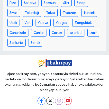
Rize
Sakarya
Samsun
Siirt
Sinop
Sivas
Tekirdağ
Tokat
Trabzon
Tunceli
Uşak
Van
Yalova
Yozgat
Zonguldak
Çanakkale
Çankırı
Çorum
İstanbul
İzmir
Şanlıurfa
Şırnak
ajansbakircay.com, yepyeni tasarımıyla sizleri buluştururken,
sadelik ve modernizmi bir araya getiriyor. Şatafattan kaçınırken
okurlarına, reklama boğulmadan sadece haber okuyabilecekleri
bir altyapı sunuyor.