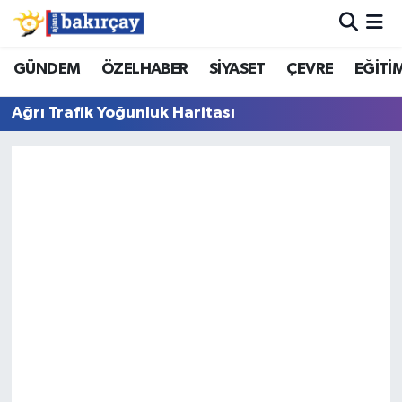
İzmir Nöbetçi Eczaneler
GÜNDEM
ÖZELHABER
SİYASET
ÇEVRE
EĞİTİ
Ağrı Trafik Yoğunluk Haritası
İzmir Hava Durumu
İzmir Namaz Vakitleri
İzmir Trafik Yoğunluk Haritası
Süper Lig Puan Durumu ve Fikstür
Tüm Manşetler
Son Dakika Haberleri
Haber Arşivi