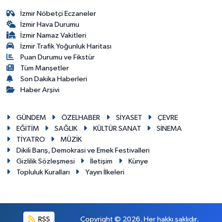
İzmir Nöbetçi Eczaneler
İzmir Hava Durumu
İzmir Namaz Vakitleri
İzmir Trafik Yoğunluk Haritası
Puan Durumu ve Fikstür
Tüm Manşetler
Son Dakika Haberleri
Haber Arşivi
GÜNDEM
ÖZELHABER
SİYASET
ÇEVRE
EĞİTİM
SAĞLIK
KÜLTÜR SANAT
SİNEMA
TİYATRO
MÜZİK
Dikili Barış, Demokrasi ve Emek Festivalleri
Gizlilik Sözleşmesi
İletişim
Künye
Topluluk Kuralları
Yayın İlkeleri
RSS
Copyright © 2026. Her hakkı saklıdır.