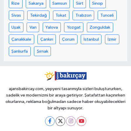
Rize
Sakarya
Samsun
Siirt
Sinop
Sivas
Tekirdağ
Tokat
Trabzon
Tunceli
Uşak
Van
Yalova
Yozgat
Zonguldak
Çanakkale
Çankırı
Çorum
İstanbul
İzmir
Şanlıurfa
Şırnak
ajansbakircay.com, yepyeni tasarımıyla sizleri buluştururken,
sadelik ve modernizmi bir araya getiriyor. Şatafattan kaçınırken
okurlarına, reklama boğulmadan sadece haber okuyabilecekleri
bir altyapı sunuyor.