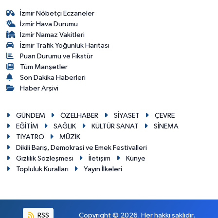
İzmir Nöbetçi Eczaneler
İzmir Hava Durumu
İzmir Namaz Vakitleri
İzmir Trafik Yoğunluk Haritası
Puan Durumu ve Fikstür
Tüm Manşetler
Son Dakika Haberleri
Haber Arşivi
GÜNDEM
ÖZELHABER
SİYASET
ÇEVRE
EĞİTİM
SAĞLIK
KÜLTÜR SANAT
SİNEMA
TİYATRO
MÜZİK
Dikili Barış, Demokrasi ve Emek Festivalleri
Gizlilik Sözleşmesi
İletişim
Künye
Topluluk Kuralları
Yayın İlkeleri
RSS
Copyright © 2026. Her hakkı saklıdır.