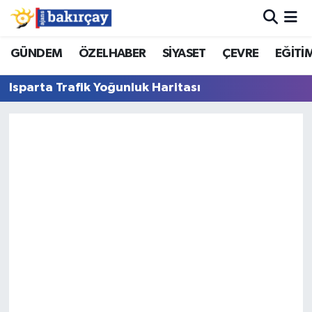
İzmir Nöbetçi Eczaneler
GÜNDEM
ÖZELHABER
SİYASET
ÇEVRE
EĞİTİ
Isparta Trafik Yoğunluk Haritası
İzmir Hava Durumu
İzmir Namaz Vakitleri
İzmir Trafik Yoğunluk Haritası
Süper Lig Puan Durumu ve Fikstür
Tüm Manşetler
Son Dakika Haberleri
Haber Arşivi