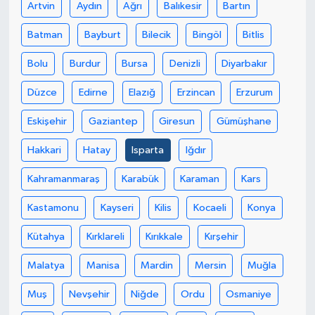
Artvin
Aydın
Ağrı
Balıkesir
Bartın
Batman
Bayburt
Bilecik
Bingöl
Bitlis
Bolu
Burdur
Bursa
Denizli
Diyarbakır
Düzce
Edirne
Elazığ
Erzincan
Erzurum
Eskişehir
Gaziantep
Giresun
Gümüşhane
Hakkari
Hatay
Isparta
Iğdır
Kahramanmaraş
Karabük
Karaman
Kars
Kastamonu
Kayseri
Kilis
Kocaeli
Konya
Kütahya
Kırklareli
Kırıkkale
Kırşehir
Malatya
Manisa
Mardin
Mersin
Muğla
Muş
Nevşehir
Niğde
Ordu
Osmaniye