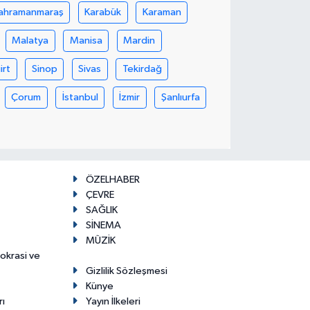
ahramanmaraş
Karabük
Karaman
Malatya
Manisa
Mardin
iirt
Sinop
Sivas
Tekirdağ
Çorum
İstanbul
İzmir
Şanlıurfa
ÖZELHABER
ÇEVRE
SAĞLIK
SİNEMA
MÜZİK
mokrasi ve
Gizlilik Sözleşmesi
Künye
rı
Yayın İlkeleri