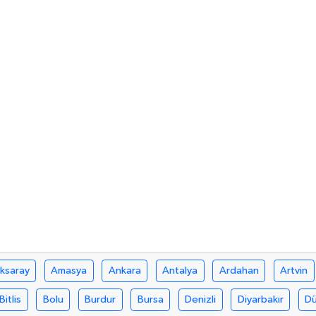
ksaray
Amasya
Ankara
Antalya
Ardahan
Artvin
Bitlis
Bolu
Burdur
Bursa
Denizli
Diyarbakır
D