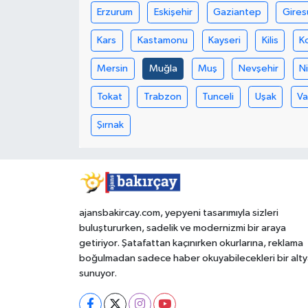
Erzurum
Eskişehir
Gaziantep
Gires
Kars
Kastamonu
Kayseri
Kilis
K
Mersin
Muğla
Muş
Nevşehir
N
Tokat
Trabzon
Tunceli
Uşak
V
Şırnak
ajansbakircay.com, yepyeni tasarımıyla sizleri
buluştururken, sadelik ve modernizmi bir araya
getiriyor. Şatafattan kaçınırken okurlarına, reklama
boğulmadan sadece haber okuyabilecekleri bir alty
sunuyor.