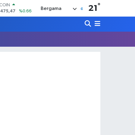
°
TCOIN
21
Bergama
.475,47
%0.66
LAR
,5971
%0.05
RO
,1336
%0.18
ERLİN
,2534
%0.22
AM ALTIN
27.85
%0.54
ST100
.703
%11