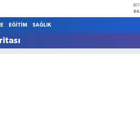
BI
64
DO
47
RE
EĞİTİM
SAĞLIK
EU
55
itası
ST
64
GR
65
Bİ
13