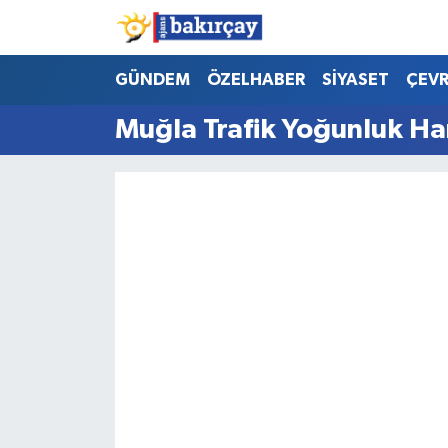
İzmir Nöbetçi Eczaneler
GÜNDEM
ÖZELHABER
SİYASET
ÇEV
Muğla Trafik Yoğunluk Har
İzmir Hava Durumu
İzmir Namaz Vakitleri
İzmir Trafik Yoğunluk Haritası
Süper Lig Puan Durumu ve Fikstür
Tüm Manşetler
Son Dakika Haberleri
Haber Arşivi