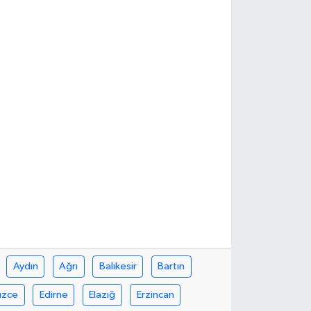
Aydın
Ağrı
Balıkesir
Bartın
üzce
Edirne
Elazığ
Erzincan