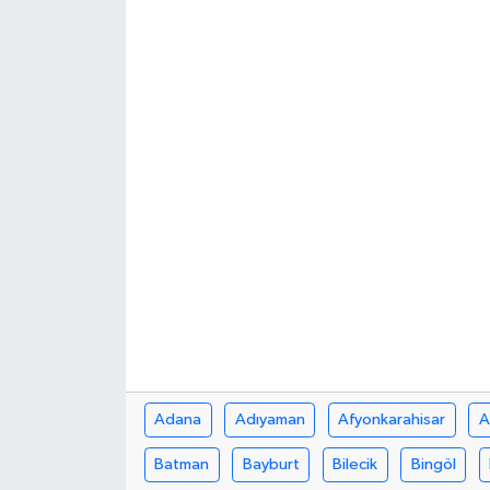
Adana
Adıyaman
Afyonkarahisar
A
Batman
Bayburt
Bilecik
Bingöl