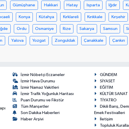
un
Gümüşhane
Hakkari
Hatay
Isparta
Iğdır
K
ocaeli
Konya
Kütahya
Kırklareli
Kırıkkale
Kırşehir
iğde
Ordu
Osmaniye
Rize
Sakarya
Samsun
S
an
Yalova
Yozgat
Zonguldak
Çanakkale
Çankırı
İzmir Nöbetçi Eczaneler
GÜNDEM
İzmir Hava Durumu
SİYASET
İzmir Namaz Vakitleri
EĞİTİM
İzmir Trafik Yoğunluk Haritası
KÜLTÜR SANAT
Puan Durumu ve Fikstür
TİYATRO
Tüm Manşetler
Dikili Barış, De
apı
Son Dakika Haberleri
Emek Festivalleri
Haber Arşivi
İletişim
Topluluk Kuralla