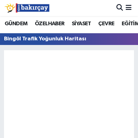
İzmir Nöbetçi Eczaneler
GÜNDEM
ÖZELHABER
SİYASET
ÇEVRE
EĞİTİ
Bingöl Trafik Yoğunluk Haritası
İzmir Hava Durumu
İzmir Namaz Vakitleri
İzmir Trafik Yoğunluk Haritası
Süper Lig Puan Durumu ve Fikstür
Tüm Manşetler
Son Dakika Haberleri
Haber Arşivi