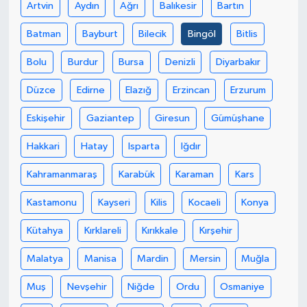
Artvin
Aydın
Ağrı
Balıkesir
Bartın
Batman
Bayburt
Bilecik
Bingöl
Bitlis
Bolu
Burdur
Bursa
Denizli
Diyarbakır
Düzce
Edirne
Elazığ
Erzincan
Erzurum
Eskişehir
Gaziantep
Giresun
Gümüşhane
Hakkari
Hatay
Isparta
Iğdır
Kahramanmaraş
Karabük
Karaman
Kars
Kastamonu
Kayseri
Kilis
Kocaeli
Konya
Kütahya
Kırklareli
Kırıkkale
Kırşehir
Malatya
Manisa
Mardin
Mersin
Muğla
Muş
Nevşehir
Niğde
Ordu
Osmaniye