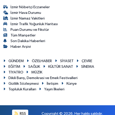
İzmir Nöbetçi Eczaneler
İzmir Hava Durumu
İzmir Namaz Vakitleri
İzmir Trafik Yoğunluk Haritası
Puan Durumu ve Fikstür
Tüm Manşetler
Son Dakika Haberleri
Haber Arşivi
GÜNDEM
ÖZELHABER
SİYASET
ÇEVRE
EĞİTİM
SAĞLIK
KÜLTÜR SANAT
SİNEMA
TİYATRO
MÜZİK
Dikili Barış, Demokrasi ve Emek Festivalleri
Gizlilik Sözleşmesi
İletişim
Künye
Topluluk Kuralları
Yayın İlkeleri
RSS
Copyright © 2026. Her hakkı saklıdır.