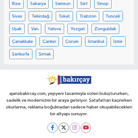
Rize
Sakarya
Samsun
Siirt
Sinop
Sivas
Tekirdağ
Tokat
Trabzon
Tunceli
Uşak
Van
Yalova
Yozgat
Zonguldak
Çanakkale
Çankırı
Çorum
İstanbul
İzmir
Şanlıurfa
Şırnak
ajansbakircay.com, yepyeni tasarımıyla sizleri buluştururken,
sadelik ve modernizmi bir araya getiriyor. Şatafattan kaçınırken
okurlarına, reklama boğulmadan sadece haber okuyabilecekleri
bir altyapı sunuyor.