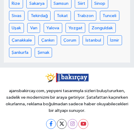
Rize
Sakarya
Samsun
Siirt
Sinop
Sivas
Tekirdağ
Tokat
Trabzon
Tunceli
Uşak
Van
Yalova
Yozgat
Zonguldak
Çanakkale
Çankırı
Çorum
İstanbul
İzmir
Şanlıurfa
Şırnak
ajansbakircay.com, yepyeni tasarımıyla sizleri buluştururken,
sadelik ve modernizmi bir araya getiriyor. Şatafattan kaçınırken
okurlarına, reklama boğulmadan sadece haber okuyabilecekleri
bir altyapı sunuyor.