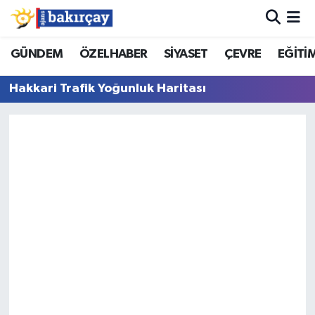
İzmir Nöbetçi Eczaneler
GÜNDEM
ÖZELHABER
SİYASET
ÇEVRE
EĞİTİ
Hakkari Trafik Yoğunluk Haritası
İzmir Hava Durumu
İzmir Namaz Vakitleri
İzmir Trafik Yoğunluk Haritası
Süper Lig Puan Durumu ve Fikstür
Tüm Manşetler
Son Dakika Haberleri
Haber Arşivi