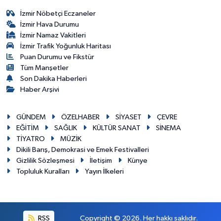
İzmir Nöbetçi Eczaneler
İzmir Hava Durumu
İzmir Namaz Vakitleri
İzmir Trafik Yoğunluk Haritası
Puan Durumu ve Fikstür
Tüm Manşetler
Son Dakika Haberleri
Haber Arşivi
GÜNDEM
ÖZELHABER
SİYASET
ÇEVRE
EĞİTİM
SAĞLIK
KÜLTÜR SANAT
SİNEMA
TİYATRO
MÜZİK
Dikili Barış, Demokrasi ve Emek Festivalleri
Gizlilik Sözleşmesi
İletişim
Künye
Topluluk Kuralları
Yayın İlkeleri
RSS
Copyright © 2026. Her hakkı saklıdır.