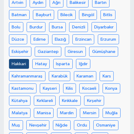
Artvin
Aydın
Ağrı
Balıkesir
Bartın
Batman
Bayburt
Bilecik
Bingöl
Bitlis
Bolu
Burdur
Bursa
Denizli
Diyarbakır
Düzce
Edirne
Elazığ
Erzincan
Erzurum
Eskişehir
Gaziantep
Giresun
Gümüşhane
Hakkari
Hatay
Isparta
Iğdır
Kahramanmaraş
Karabük
Karaman
Kars
Kastamonu
Kayseri
Kilis
Kocaeli
Konya
Kütahya
Kırklareli
Kırıkkale
Kırşehir
Malatya
Manisa
Mardin
Mersin
Muğla
Muş
Nevşehir
Niğde
Ordu
Osmaniye