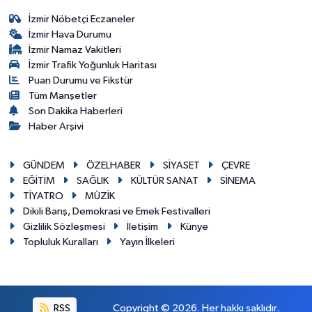
İzmir Nöbetçi Eczaneler
İzmir Hava Durumu
İzmir Namaz Vakitleri
İzmir Trafik Yoğunluk Haritası
Puan Durumu ve Fikstür
Tüm Manşetler
Son Dakika Haberleri
Haber Arşivi
GÜNDEM
ÖZELHABER
SİYASET
ÇEVRE
EĞİTİM
SAĞLIK
KÜLTÜR SANAT
SİNEMA
TİYATRO
MÜZİK
Dikili Barış, Demokrasi ve Emek Festivalleri
Gizlilik Sözleşmesi
İletişim
Künye
Topluluk Kuralları
Yayın İlkeleri
RSS
Copyright © 2026. Her hakkı saklıdır.