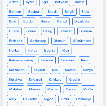
Artvin
Aydın
Ağrı
Balıkesir
Bartın
Batman
Bayburt
Bilecik
Bingöl
Bitlis
Bolu
Burdur
Bursa
Denizli
Diyarbakır
Düzce
Edirne
Elazığ
Erzincan
Erzurum
Eskişehir
Gaziantep
Giresun
Gümüşhane
Hakkari
Hatay
Isparta
Iğdır
Kahramanmaraş
Karabük
Karaman
Kars
Kastamonu
Kayseri
Kilis
Kocaeli
Konya
Kütahya
Kırklareli
Kırıkkale
Kırşehir
Malatya
Manisa
Mardin
Mersin
Muğla
Muş
Nevşehir
Niğde
Ordu
Osmaniye