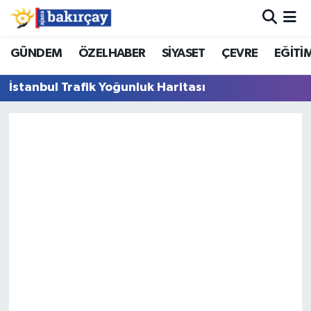
İzmir Nöbetçi Eczaneler
GÜNDEM
ÖZELHABER
SİYASET
ÇEVRE
EĞİTİ
İstanbul Trafik Yoğunluk Haritası
İzmir Hava Durumu
İzmir Namaz Vakitleri
İzmir Trafik Yoğunluk Haritası
Süper Lig Puan Durumu ve Fikstür
Tüm Manşetler
Son Dakika Haberleri
Haber Arşivi