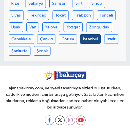
Rize
Sakarya
Samsun
Siirt
Sinop
Sivas
Tekirdağ
Tokat
Trabzon
Tunceli
Uşak
Van
Yalova
Yozgat
Zonguldak
Çanakkale
Çankırı
Çorum
İstanbul
İzmir
Şanlıurfa
Şırnak
ajansbakircay.com, yepyeni tasarımıyla sizleri buluştururken,
sadelik ve modernizmi bir araya getiriyor. Şatafattan kaçınırken
okurlarına, reklama boğulmadan sadece haber okuyabilecekleri
bir altyapı sunuyor.