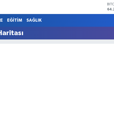
BIT
64.
DO
47,
RE
EĞİTİM
SAĞLIK
EU
55,
aritası
STE
64,
GRA
651
BİS
13.