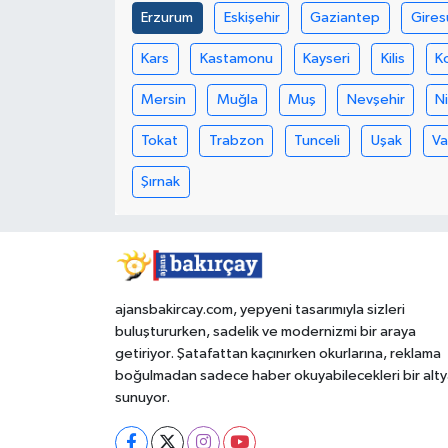
Erzurum
Eskişehir
Gaziantep
Gires
Kars
Kastamonu
Kayseri
Kilis
K
Mersin
Muğla
Muş
Nevşehir
N
Tokat
Trabzon
Tunceli
Uşak
V
Şırnak
ajansbakircay.com, yepyeni tasarımıyla sizleri
buluştururken, sadelik ve modernizmi bir araya
getiriyor. Şatafattan kaçınırken okurlarına, reklama
boğulmadan sadece haber okuyabilecekleri bir alty
sunuyor.