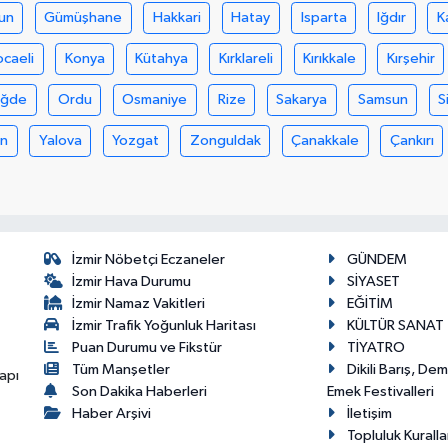
un
Gümüşhane
Hakkari
Hatay
Isparta
Iğdır
K
ocaeli
Konya
Kütahya
Kırklareli
Kırıkkale
Kırşehir
iğde
Ordu
Osmaniye
Rize
Sakarya
Samsun
S
an
Yalova
Yozgat
Zonguldak
Çanakkale
Çankırı
İzmir Nöbetçi Eczaneler
GÜNDEM
İzmir Hava Durumu
SİYASET
İzmir Namaz Vakitleri
EĞİTİM
İzmir Trafik Yoğunluk Haritası
KÜLTÜR SANAT
Puan Durumu ve Fikstür
TİYATRO
Tüm Manşetler
Dikili Barış, De
apı
Son Dakika Haberleri
Emek Festivalleri
Haber Arşivi
İletişim
Topluluk Kuralla