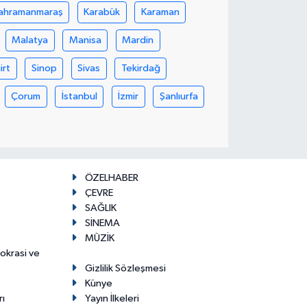
ahramanmaraş
Karabük
Karaman
Malatya
Manisa
Mardin
iirt
Sinop
Sivas
Tekirdağ
Çorum
İstanbul
İzmir
Şanlıurfa
ÖZELHABER
ÇEVRE
SAĞLIK
SİNEMA
MÜZİK
mokrasi ve
Gizlilik Sözleşmesi
Künye
rı
Yayın İlkeleri