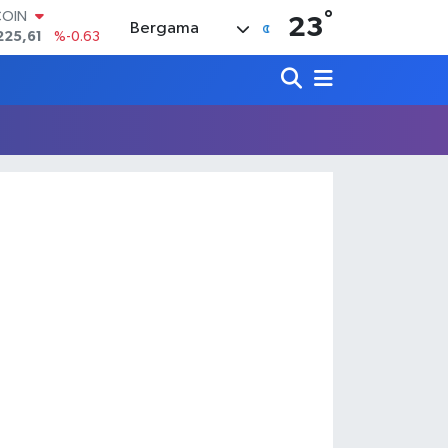
°
COIN
23
Bergama
225,61
%-0.63
LAR
6704
%0
RO
0406
%-0.08
RLİN
2143
%0
M ALTIN
0.40
%0.45
T100
799
%70