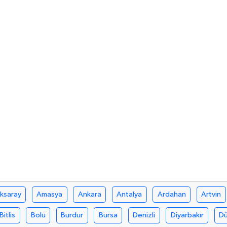
ksaray
Amasya
Ankara
Antalya
Ardahan
Artvin
Bitlis
Bolu
Burdur
Bursa
Denizli
Diyarbakır
D