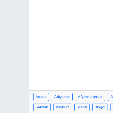
Adana
Adıyaman
Afyonkarahisar
A
Batman
Bayburt
Bilecik
Bingöl