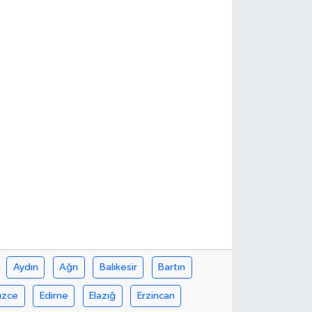
Aydın
Ağrı
Balıkesir
Bartın
üzce
Edirne
Elazığ
Erzincan