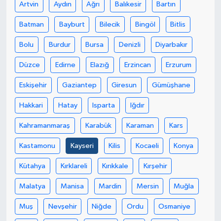
Artvin
Aydın
Ağrı
Balıkesir
Bartın
Batman
Bayburt
Bilecik
Bingöl
Bitlis
Bolu
Burdur
Bursa
Denizli
Diyarbakır
Düzce
Edirne
Elazığ
Erzincan
Erzurum
Eskişehir
Gaziantep
Giresun
Gümüşhane
Hakkari
Hatay
Isparta
Iğdır
Kahramanmaraş
Karabük
Karaman
Kars
Kastamonu
Kayseri
Kilis
Kocaeli
Konya
Kütahya
Kırklareli
Kırıkkale
Kırşehir
Malatya
Manisa
Mardin
Mersin
Muğla
Muş
Nevşehir
Niğde
Ordu
Osmaniye