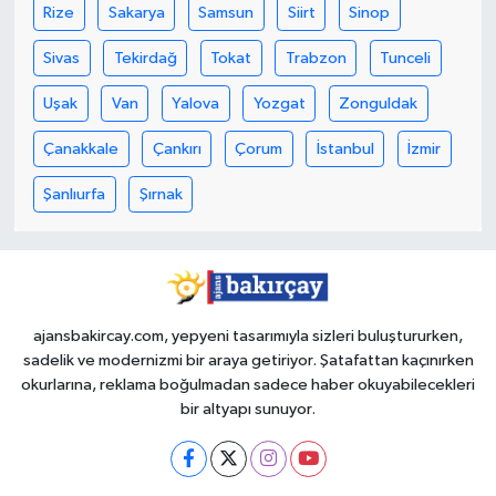
Rize
Sakarya
Samsun
Siirt
Sinop
Sivas
Tekirdağ
Tokat
Trabzon
Tunceli
Uşak
Van
Yalova
Yozgat
Zonguldak
Çanakkale
Çankırı
Çorum
İstanbul
İzmir
Şanlıurfa
Şırnak
ajansbakircay.com, yepyeni tasarımıyla sizleri buluştururken,
sadelik ve modernizmi bir araya getiriyor. Şatafattan kaçınırken
okurlarına, reklama boğulmadan sadece haber okuyabilecekleri
bir altyapı sunuyor.