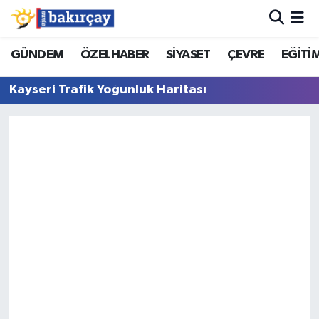
İzmir Nöbetçi Eczaneler
GÜNDEM
ÖZELHABER
SİYASET
ÇEVRE
EĞİTİ
Kayseri Trafik Yoğunluk Haritası
İzmir Hava Durumu
İzmir Namaz Vakitleri
İzmir Trafik Yoğunluk Haritası
Süper Lig Puan Durumu ve Fikstür
Tüm Manşetler
Son Dakika Haberleri
Haber Arşivi