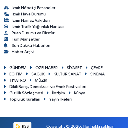
İzmir Nöbetçi Eczaneler
İzmir Hava Durumu
İzmir Namaz Vakitleri
İzmir Trafik Yoğunluk Haritası
Puan Durumu ve Fikstür
Tüm Manşetler
Son Dakika Haberleri
Haber Arşivi
GÜNDEM
ÖZELHABER
SİYASET
ÇEVRE
EĞİTİM
SAĞLIK
KÜLTÜR SANAT
SİNEMA
TİYATRO
MÜZİK
Dikili Barış, Demokrasi ve Emek Festivalleri
Gizlilik Sözleşmesi
İletişim
Künye
Topluluk Kuralları
Yayın İlkeleri
RSS
Copyright © 2026. Her hakkı saklıdır.