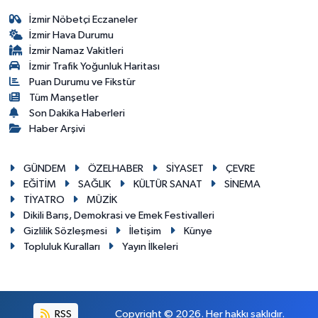
İzmir Nöbetçi Eczaneler
İzmir Hava Durumu
İzmir Namaz Vakitleri
İzmir Trafik Yoğunluk Haritası
Puan Durumu ve Fikstür
Tüm Manşetler
Son Dakika Haberleri
Haber Arşivi
GÜNDEM
ÖZELHABER
SİYASET
ÇEVRE
EĞİTİM
SAĞLIK
KÜLTÜR SANAT
SİNEMA
TİYATRO
MÜZİK
Dikili Barış, Demokrasi ve Emek Festivalleri
Gizlilik Sözleşmesi
İletişim
Künye
Topluluk Kuralları
Yayın İlkeleri
RSS
Copyright © 2026. Her hakkı saklıdır.