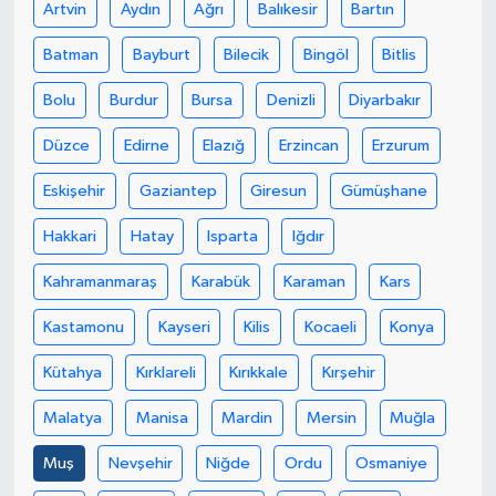
Artvin
Aydın
Ağrı
Balıkesir
Bartın
Batman
Bayburt
Bilecik
Bingöl
Bitlis
Bolu
Burdur
Bursa
Denizli
Diyarbakır
Düzce
Edirne
Elazığ
Erzincan
Erzurum
Eskişehir
Gaziantep
Giresun
Gümüşhane
Hakkari
Hatay
Isparta
Iğdır
Kahramanmaraş
Karabük
Karaman
Kars
Kastamonu
Kayseri
Kilis
Kocaeli
Konya
Kütahya
Kırklareli
Kırıkkale
Kırşehir
Malatya
Manisa
Mardin
Mersin
Muğla
Muş
Nevşehir
Niğde
Ordu
Osmaniye