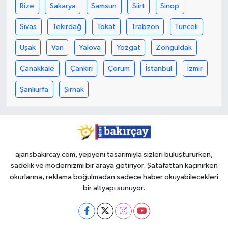
Rize
Sakarya
Samsun
Siirt
Sinop
Sivas
Tekirdağ
Tokat
Trabzon
Tunceli
Uşak
Van
Yalova
Yozgat
Zonguldak
Çanakkale
Çankırı
Çorum
İstanbul
İzmir
Şanlıurfa
Şırnak
ajansbakircay.com, yepyeni tasarımıyla sizleri buluştururken,
sadelik ve modernizmi bir araya getiriyor. Şatafattan kaçınırken
okurlarına, reklama boğulmadan sadece haber okuyabilecekleri
bir altyapı sunuyor.