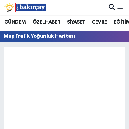
İzmir Nöbetçi Eczaneler
GÜNDEM
ÖZELHABER
SİYASET
ÇEVRE
EĞİTİ
Muş Trafik Yoğunluk Haritası
İzmir Hava Durumu
İzmir Namaz Vakitleri
İzmir Trafik Yoğunluk Haritası
Süper Lig Puan Durumu ve Fikstür
Tüm Manşetler
Son Dakika Haberleri
Haber Arşivi