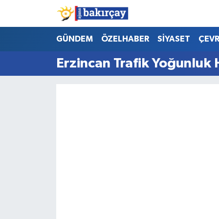
İzmir Nöbetçi Eczaneler
GÜNDEM
ÖZELHABER
SİYASET
ÇEV
Erzincan Trafik Yoğunluk 
İzmir Hava Durumu
İzmir Namaz Vakitleri
İzmir Trafik Yoğunluk Haritası
Süper Lig Puan Durumu ve Fikstür
Tüm Manşetler
Son Dakika Haberleri
Haber Arşivi