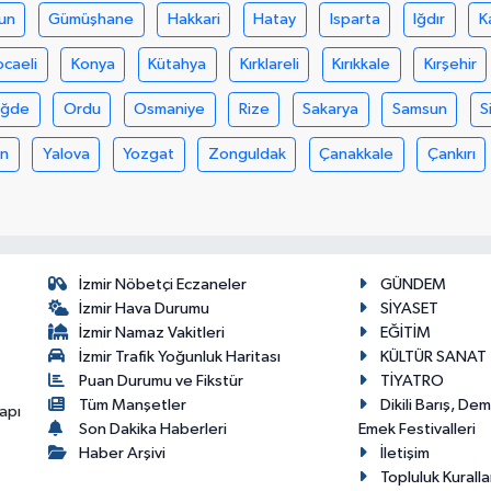
un
Gümüşhane
Hakkari
Hatay
Isparta
Iğdır
K
ocaeli
Konya
Kütahya
Kırklareli
Kırıkkale
Kırşehir
iğde
Ordu
Osmaniye
Rize
Sakarya
Samsun
S
an
Yalova
Yozgat
Zonguldak
Çanakkale
Çankırı
İzmir Nöbetçi Eczaneler
GÜNDEM
İzmir Hava Durumu
SİYASET
İzmir Namaz Vakitleri
EĞİTİM
İzmir Trafik Yoğunluk Haritası
KÜLTÜR SANAT
Puan Durumu ve Fikstür
TİYATRO
Tüm Manşetler
Dikili Barış, De
apı
Son Dakika Haberleri
Emek Festivalleri
Haber Arşivi
İletişim
Topluluk Kuralla