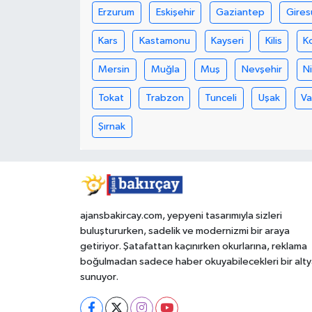
Erzurum
Eskişehir
Gaziantep
Gires
Kars
Kastamonu
Kayseri
Kilis
K
Mersin
Muğla
Muş
Nevşehir
N
Tokat
Trabzon
Tunceli
Uşak
V
Şırnak
ajansbakircay.com, yepyeni tasarımıyla sizleri
buluştururken, sadelik ve modernizmi bir araya
getiriyor. Şatafattan kaçınırken okurlarına, reklama
boğulmadan sadece haber okuyabilecekleri bir alty
sunuyor.