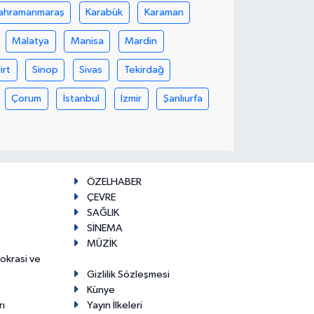
ahramanmaraş
Karabük
Karaman
Malatya
Manisa
Mardin
iirt
Sinop
Sivas
Tekirdağ
Çorum
İstanbul
İzmir
Şanlıurfa
ÖZELHABER
ÇEVRE
SAĞLIK
SİNEMA
MÜZİK
mokrasi ve
Gizlilik Sözleşmesi
Künye
rı
Yayın İlkeleri