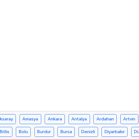
ksaray
Amasya
Ankara
Antalya
Ardahan
Artvin
Bitlis
Bolu
Burdur
Bursa
Denizli
Diyarbakır
D