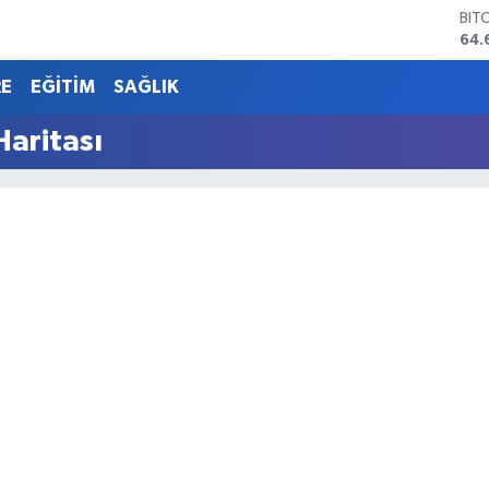
BIT
64.
DO
47,
RE
EĞİTİM
SAĞLIK
EU
55,
Haritası
STE
64,
GRA
651
BİS
13.