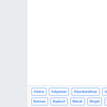
Adana
Adıyaman
Afyonkarahisar
A
Batman
Bayburt
Bilecik
Bingöl