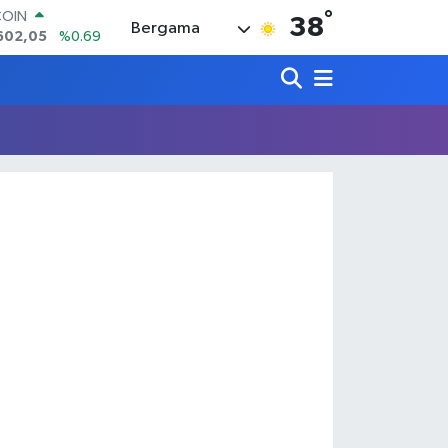
°
COIN
38
Bergama
602,05
%0.69
LAR
6006
%0.06
RO
0250
%0.02
RLİN
2398
%0.2
M ALTIN
3.94
%0.32
T100
768
%48