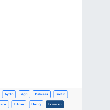
Aydın
Ağrı
Balıkesir
Bartın
üzce
Edirne
Elazığ
Erzincan