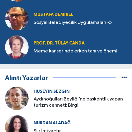
MUSTAFA DEMIREL
Sosyal Belediyecilik Uygulamaları -5
PROF. DR. TÜLAY CANDA
Meme kanserinde erken tanı ve önemi
Alıntı Yazarlar
HÜSEYIN SEZGIN
Aydınoğulları Beyliği’ne başkentlik yapan
turizm cenneti: Birgi
NURDAN ALADAĞ
Şiir İhtiyaçtır