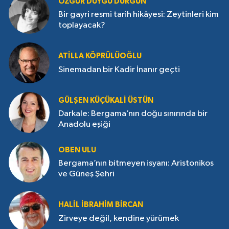
ÖZGÜR DUYGU DURGUN
Bir gayri resmi tarih hikâyesi: Zeytinleri kim
toplayacak?
ATILLA KÖPRÜLÜOĞLU
Sinemadan bir Kadir İnanır geçti
GÜLŞEN KÜÇÜKALI ÜSTÜN
Darkale: Bergama’nın doğu sınırında bir
Anadolu eşiği
OBEN ULU
Bergama’nın bitmeyen isyanı: Aristonikos
ve Güneş Şehri
HALIL İBRAHIM BIRCAN
Zirveye değil, kendine yürümek