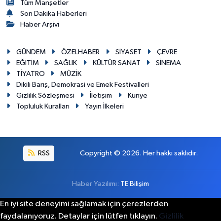
Tüm Manşetler
Son Dakika Haberleri
Haber Arşivi
GÜNDEM
ÖZELHABER
SİYASET
ÇEVRE
EĞİTİM
SAĞLIK
KÜLTÜR SANAT
SİNEMA
TİYATRO
MÜZİK
Dikili Barış, Demokrasi ve Emek Festivalleri
Gizlilik Sözleşmesi
İletişim
Künye
Topluluk Kuralları
Yayın İlkeleri
RSS
Copyright © 2026. Her hakkı saklıdır.
Haber Yazılımı:
TE Bilişim
En iyi site deneyimi sağlamak için çerezlerden
faydalanıyoruz. Detaylar için lütfen tıklayın.
Gizlilik