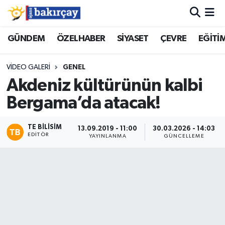
İzmir Nöbetçi Eczaneler
GÜNDEM
ÖZELHABER
SİYASET
ÇEVRE
EĞİTİ
İzmir Hava Durumu
VIDEO GALERI
GENEL
Akdeniz kültürünün kalbi
İzmir Namaz Vakitleri
Bergama’da atacak!
İzmir Trafik Yoğunluk Haritası
TE BILISIM
13.09.2019 - 11:00
30.03.2026 - 14:03
EDITÖR
YAYINLANMA
GÜNCELLEME
Süper Lig Puan Durumu ve Fikstür
Tüm Manşetler
Son Dakika Haberleri
Haber Arşivi