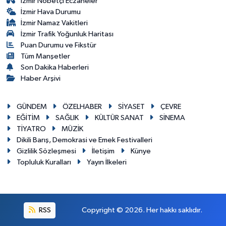
İzmir Nöbetçi Eczaneler
İzmir Hava Durumu
İzmir Namaz Vakitleri
İzmir Trafik Yoğunluk Haritası
Puan Durumu ve Fikstür
Tüm Manşetler
Son Dakika Haberleri
Haber Arşivi
GÜNDEM
ÖZELHABER
SİYASET
ÇEVRE
EĞİTİM
SAĞLIK
KÜLTÜR SANAT
SİNEMA
TİYATRO
MÜZİK
Dikili Barış, Demokrasi ve Emek Festivalleri
Gizlilik Sözleşmesi
İletişim
Künye
Topluluk Kuralları
Yayın İlkeleri
RSS
Copyright © 2026. Her hakkı saklıdır.