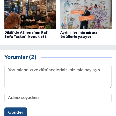
Dikili’de Athena’nın Rafı
Aydın İleri’nin mirası
Sefa Taşkın’ı konuk etti
ödüllerle yaşıyor!
Yorumlar (2)
Gönder