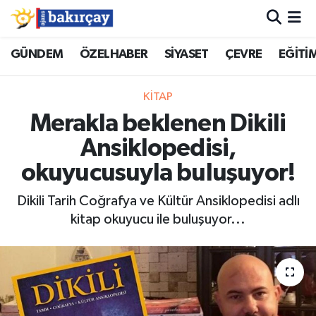
İzmir Nöbetçi Eczaneler
GÜNDEM
ÖZELHABER
SİYASET
ÇEVRE
EĞİTİ
İzmir Hava Durumu
KİTAP
Merakla beklenen Dikili
İzmir Namaz Vakitleri
Ansiklopedisi,
İzmir Trafik Yoğunluk Haritası
okuyucusuyla buluşuyor!
Süper Lig Puan Durumu ve Fikstür
Dikili Tarih Coğrafya ve Kültür Ansiklopedisi adlı
kitap okuyucu ile buluşuyor...
Tüm Manşetler
Son Dakika Haberleri
Haber Arşivi