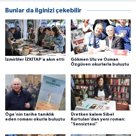
Bunlar da ilginizi çekebilir
İzmirliler İZKİTAP’a akın etti
Gökmen Ulu ve Osman
Özgüven okurlarla buluştu
Öge'nin tarihe tanıklık
Üretken kalem Sibel
eden romanı okurla buluştu
Kurtulan’dan yeni roman:
"Sensiztesi"