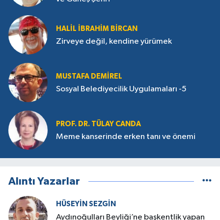
HALIL İBRAHIM BIRCAN
Zirveye değil, kendine yürümek
MUSTAFA DEMIREL
Sosyal Belediyecilik Uygulamaları -5
PROF. DR. TÜLAY CANDA
Meme kanserinde erken tanı ve önemi
Alıntı Yazarlar
HÜSEYIN SEZGIN
Aydınoğulları Beyliği’ne başkentlik yapan