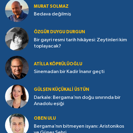
MURAT SOLMAZ
Bedava değilmiş
ÖZGÜR DUYGU DURGUN
Bir gayri resmi tarih hikâyesi: Zeytinleri kim
toplayacak?
ATILLA KÖPRÜLÜOĞLU
Sinemadan bir Kadir İnanır geçti
GÜLŞEN KÜÇÜKALI ÜSTÜN
Darkale: Bergama’nın doğu sınırında bir
Anadolu eşiği
OBEN ULU
Bergama’nın bitmeyen isyanı: Aristonikos
ve Güneş Şehri