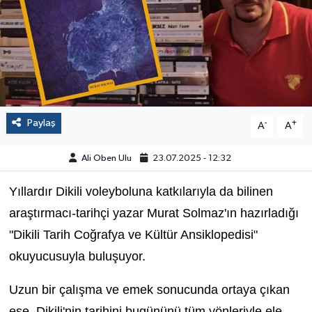
Paylaş
-
+
A
A
Ali Oben Ulu
23.07.2025 - 12:32
Yıllardır Dikili voleyboluna katkılarıyla da bilinen
araştırmacı-tarihçi yazar Murat Solmaz'ın hazırladığı
"Dikili Tarih Coğrafya ve Kültür Ansiklopedisi"
okuyucusuyla buluşuyor.
Uzun bir çalışma ve emek sonucunda ortaya çıkan
ese, Dikili'nin tarihini bugününü tüm yönleriyle ele