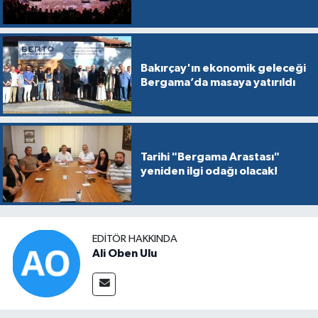
Bakırçay'ın ekonomik geleceği
Bergama’da masaya yatırıldı
Tarihi "Bergama Arastası"
yeniden ilgi odağı olacak!
EDITÖR HAKKINDA
Ali Oben Ulu