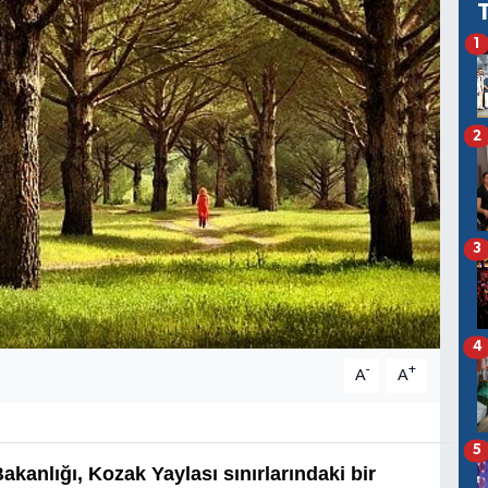
1
2
3
4
-
+
A
A
5
Bakanlığı, Kozak Yaylası sınırlarındaki bir