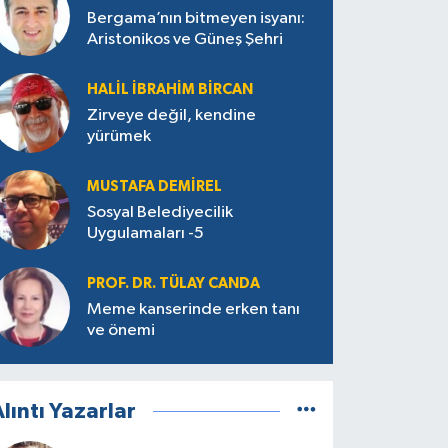
Bergama’nın bitmeyen isyanı:
Aristonikos ve Güneş Şehri
HALIL İBRAHIM BIRCAN
Zirveye değil, kendine
yürümek
MUSTAFA DEMIREL
Sosyal Belediyecilik
Uygulamaları -5
PROF. DR. TÜLAY CANDA
Meme kanserinde erken tanı
ve önemi
lıntı Yazarlar