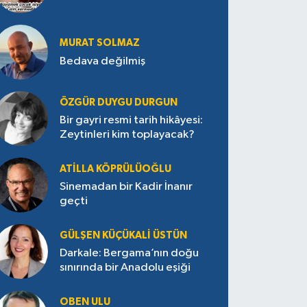
MURAT SOLMAZ
Bedava değilmiş
ÖZGÜR DUYGU DURGUN
Bir gayri resmi tarih hikâyesi:
Zeytinleri kim toplayacak?
ATILLA KÖPRÜLÜOĞLU
Sinemadan bir Kadir İnanır
geçti
GÜLŞEN KÜÇÜKALI ÜSTÜN
Darkale: Bergama’nın doğu
sınırında bir Anadolu eşiği
OBEN ULU