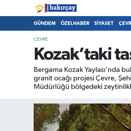
İzmir Nöbetçi Eczaneler
GÜNDEM
ÖZELHABER
SİYASET
ÇEV
İzmir Hava Durumu
ÇEVRE
Kozak’taki ta
İzmir Namaz Vakitleri
İzmir Trafik Yoğunluk Haritası
Bergama Kozak Yaylası’nda bul
granit ocağı projesi Çevre, Şehi
Süper Lig Puan Durumu ve Fikstür
Müdürlüğü bölgedeki zeytinlikl
Tüm Manşetler
Son Dakika Haberleri
Haber Arşivi