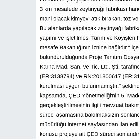
3 km mesafede zeytinyağı fabrikası hariç 
mani olacak kimyevi atık bırakan, toz ve
Bu alanlarda yapılacak zeytinyağı fabrikal
yapımı ve işletilmesi Tarım ve Köyişle
mesafe Bakanlığının iznine bağlıdır." iç
bulundurulduğunda Proje Tanıtım Dosyas
Karna Mad. San. ve Tic. Ltd. Şti. taraf
(ER:3138794) ve RN:201800617 (ER:313
kurulması uygun bulunmamıştır." şeklinde
kapsamda, ÇED Yönetmeliği'nin 5. Madde
gerçekleştirilmesinin ilgili mevzuat bak
süreci aşamasına bakılmaksızın sonlandır
müdürlüğü internet sayfasından ilan edi
konusu projeye ait ÇED süreci sonlandırılm