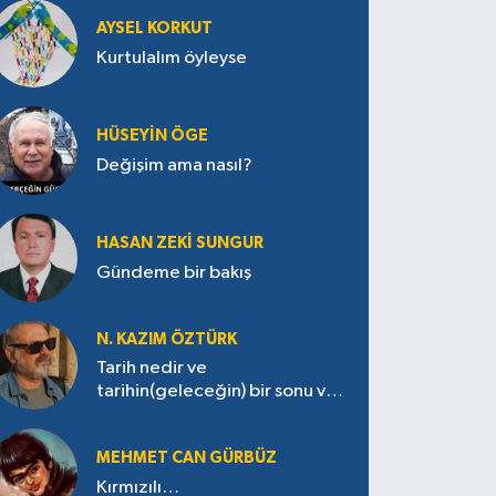
AYSEL KORKUT
Kurtulalım öyleyse
HÜSEYIN ÖGE
Değişim ama nasıl?
HASAN ZEKI SUNGUR
Gündeme bir bakış
N. KAZIM ÖZTÜRK
Tarih nedir ve
tarihin(geleceğin) bir sonu var
mı?
MEHMET CAN GÜRBÜZ
Kırmızılı…