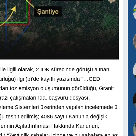
e ilgili olarak, 2.İDK sürecinde görüşü alınan
ürlüğü) ilgi (b)'de kayıtlı yazısında "…ÇED
ndan toz emisyon oluşumunun görüldüğü, Granit
arazi çalışmalarında, başvuru dosyası,
leme Sistemleri üzerinden yapılan incelemede 3
uğu tespit edilmiş; 4086 sayılı Kanunla değişik
ilerinin Aşılattırılıması Hakkında Kanunun;
 "Zeytinlik sahaları içinde ve bu sahalara en az