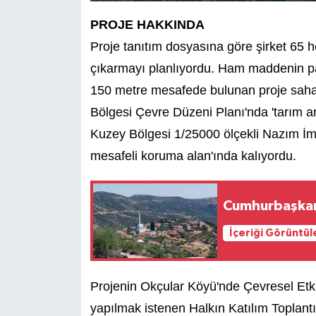
PROJE HAKKINDA
Proje tanıtım dosyasına göre şirket 65 h
çıkarmayı planlıyordu. Ham maddenin pa
150 metre mesafede bulunan proje sahas
Bölgesi Çevre Düzeni Planı'nda 'tarım ar
Kuzey Bölgesi 1/25000 ölçekli Nazım İm
mesafeli koruma alan'ında kalıyordu.
Cumhurbaşkan
İçeriği Görüntül
Projenin Okçular Köyü'nde Çevresel Et
yapılmak istenen Halkın Katılım Toplantı