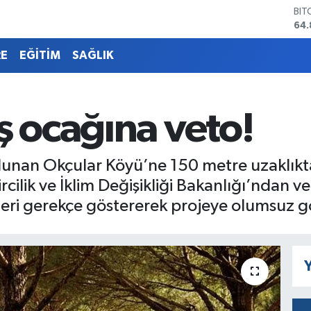
DO
47,
EU
55,
RE
EĞİTİM
SAĞLIK
STE
64,
GRA
66
ş ocağına veto!
BİS
13.
BIT
unan Okçular Köyü’ne 150 metre uzaklıkta
64.
rcilik ve İklim Değişikliği Bakanlığı’ndan v
eri gerekçe göstererek projeye olumsuz gö
Y