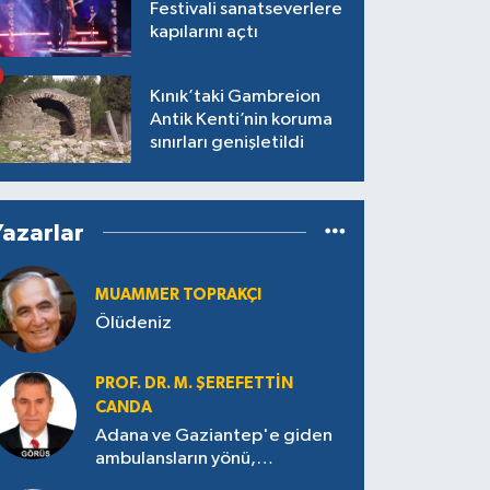
Festivali sanatseverlere
kapılarını açtı
Kınık’taki Gambreion
Antik Kenti’nin koruma
sınırları genişletildi
Yazarlar
MUAMMER TOPRAKÇI
Ölüdeniz
PROF. DR. M. ŞEREFETTIN
CANDA
Adana ve Gaziantep'e giden
ambulansların yönü,
Antakya’ya nasıl çevrildi?