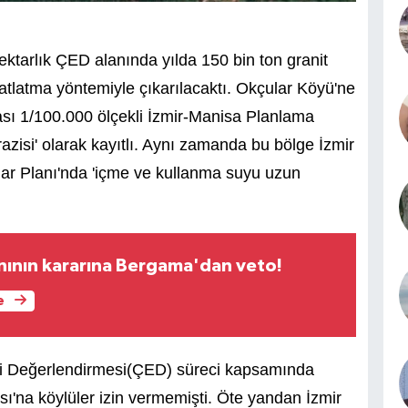
ektarlık ÇED alanında yılda 150 bin ton granit
tlatma yöntemiyle çıkarılacaktı. Okçular Köyü'ne
ı 1/100.000 ölçekli İzmir-Manisa Planlama
azisi' olarak kayıtlı. Aynı zamanda bu bölge İzmir
ar Planı'nda 'içme ve kullanma suyu uzun
ının kararına Bergama'dan veto!
e
ki Değerlendirmesi(ÇED) süreci kapsamında
sı'na köylüler izin vermemişti. Öte yandan İzmir