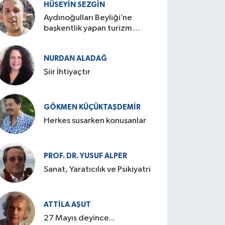
HÜSEYIN SEZGIN
Aydınoğulları Beyliği’ne
başkentlik yapan turizm
cenneti: Birgi
NURDAN ALADAĞ
Şiir İhtiyaçtır
GÖKMEN KÜÇÜKTAŞDEMIR
Herkes susarken konuşanlar
PROF. DR. YUSUF ALPER
Sanat, Yaratıcılık ve Psikiyatri
ATTILA AŞUT
27 Mayıs deyince...