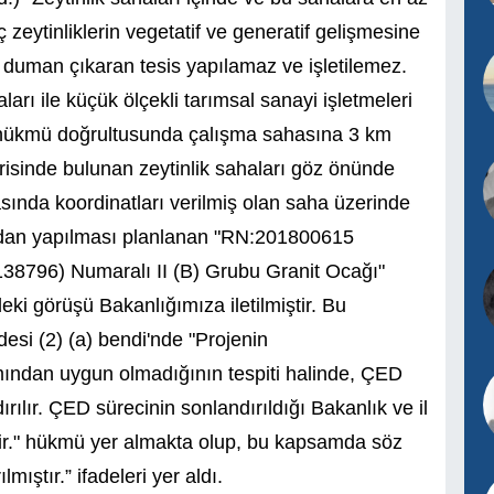
zeytinliklerin vegetatif ve generatif gelişmesine
 duman çıkaran tesis yapılamaz ve işletilemez.
arı ile küçük ölçekli tarımsal sanayi işletmeleri
ri hükmü doğrultusunda çalışma sahasına 3 km
erisinde bulunan zeytinlik sahaları göz önünde
ında koordinatları verilmiş olan saha üzerinde
ından yapılması planlanan "RN:201800615
8796) Numaralı II (B) Grubu Granit Ocağı"
ki görüşü Bakanlığımıza iletilmiştir. Bu
si (2) (a) bendi'nde "Projenin
ımından uygun olmadığının tespiti halinde, ÇED
ılır. ÇED sürecinin sonlandırıldığı Bakanlık ve il
lir." hükmü yer almakta olup, bu kapsamda söz
ıştır.” ifadeleri yer aldı.