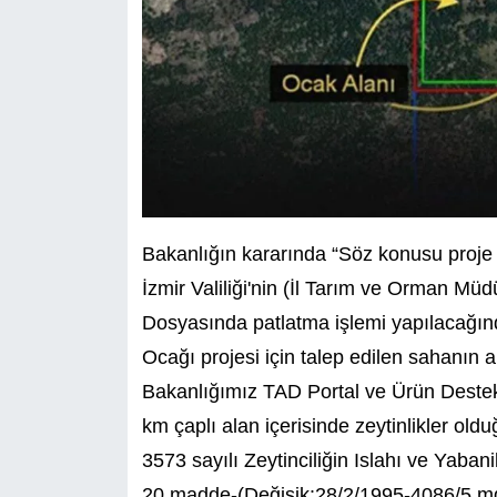
Bakanlığın kararında “Söz konusu proje il
İzmir Valiliği'nin (İl Tarım ve Orman Müd
Dosyasında patlatma işlemi yapılacağı
Ocağı projesi için talep edilen sahanın 
Bakanlığımız TAD Portal ve Ürün Destek
km çaplı alan içerisinde zeytinlikler old
3573 sayılı Zeytinciliğin Islahı ve Yaban
20.madde-(Değişik:28/2/1995-4086/5 md.)