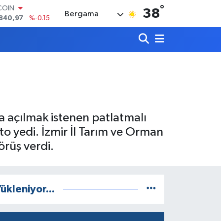
°
LAR
38
Bergama
7436
%0.18
RO
2510
%0.32
RLİN
4811
%0.38
M ALTIN
60.55
%0
T100
779
%-14
COIN
 açılmak istenen patlatmalı
840,97
%-0.15
eto yedi. İzmir İl Tarım ve Orman
rüş verdi.
ükleniyor...