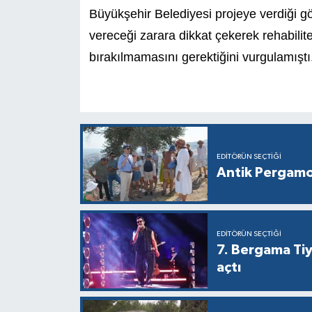
Büyükşehir Belediyesi projeye verdiği g
vereceği zarara dikkat çekerek rehabilit
bırakılmamasını gerektiğini vurgulamıştı
EDITÖRÜN SEÇTIĞI
Antik Pergamon
EDITÖRÜN SEÇTIĞI
7. Bergama Tiy
açtı