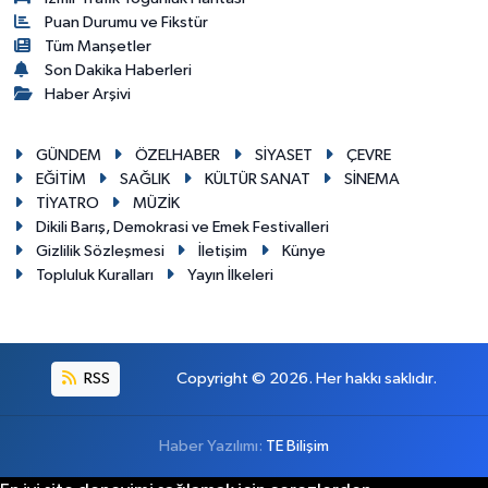
Puan Durumu ve Fikstür
Tüm Manşetler
Son Dakika Haberleri
Haber Arşivi
GÜNDEM
ÖZELHABER
SİYASET
ÇEVRE
EĞİTİM
SAĞLIK
KÜLTÜR SANAT
SİNEMA
TİYATRO
MÜZİK
Dikili Barış, Demokrasi ve Emek Festivalleri
Gizlilik Sözleşmesi
İletişim
Künye
Topluluk Kuralları
Yayın İlkeleri
RSS
Copyright © 2026. Her hakkı saklıdır.
Haber Yazılımı:
TE Bilişim