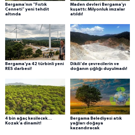
Bergama’nın "Fıstık
Maden devleri Bergama’yı
Cenneti" yeni tehdit
kuşattı: Milyonluk imzalar
altında
atıldı!
Bergama’ya 42 türbinli yeni
Dikili’de çevrecilerin ve
RES darbesi!
doğanın çığlığı duyulmadı!
4 bin ağaç kesilecek…
Bergama Belediyesi atık
Kozak’a dinamit!
yağları doğaya
kazandıracak