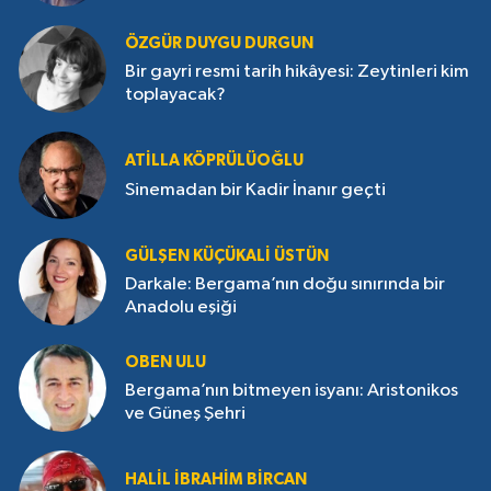
ÖZGÜR DUYGU DURGUN
Bir gayri resmi tarih hikâyesi: Zeytinleri kim
toplayacak?
ATILLA KÖPRÜLÜOĞLU
Sinemadan bir Kadir İnanır geçti
GÜLŞEN KÜÇÜKALI ÜSTÜN
Darkale: Bergama’nın doğu sınırında bir
Anadolu eşiği
OBEN ULU
Bergama’nın bitmeyen isyanı: Aristonikos
ve Güneş Şehri
HALIL İBRAHIM BIRCAN