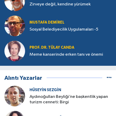
Zirveye değil, kendine yürümek
MUSTAFA DEMIREL
Sosyal Belediyecilik Uygulamaları -5
PROF. DR. TÜLAY CANDA
Meme kanserinde erken tanı ve önemi
Alıntı Yazarlar
HÜSEYIN SEZGIN
Aydınoğulları Beyliği’ne başkentlik yapan
turizm cenneti: Birgi