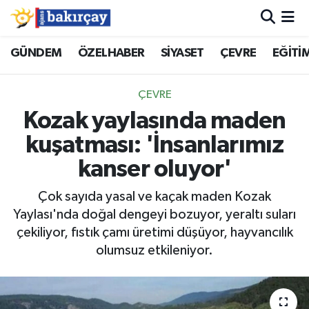
İzmir Nöbetçi Eczaneler
GÜNDEM
ÖZELHABER
SİYASET
ÇEVRE
EĞİTİ
İzmir Hava Durumu
ÇEVRE
Kozak yaylasında maden
İzmir Namaz Vakitleri
kuşatması: 'İnsanlarımız
İzmir Trafik Yoğunluk Haritası
kanser oluyor'
Süper Lig Puan Durumu ve Fikstür
Çok sayıda yasal ve kaçak maden Kozak
Yaylası'nda doğal dengeyi bozuyor, yeraltı suları
Tüm Manşetler
çekiliyor, fıstık çamı üretimi düşüyor, hayvancılık
olumsuz etkileniyor.
Son Dakika Haberleri
Haber Arşivi