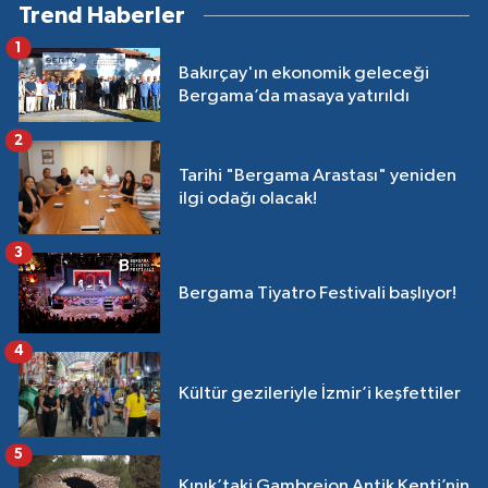
Trend Haberler
1
Bakırçay'ın ekonomik geleceği
Bergama’da masaya yatırıldı
2
Tarihi "Bergama Arastası" yeniden
ilgi odağı olacak!
3
Bergama Tiyatro Festivali başlıyor!
4
Kültür gezileriyle İzmir’i keşfettiler
5
Kınık’taki Gambreion Antik Kenti’nin