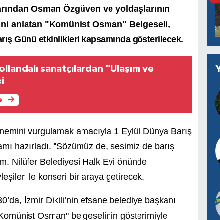
arından Osman Özgüven ve yoldaşlarının
ni anlatan "Komünist Osman" Belgeseli,
rış Günü etkinlikleri kapsamında gösterilecek.
llandalı sanatçılardan "Ulaşım ve
i
e
n önemini vurgulamak amacıyla 1 Eylül Dünya Barış
ramı hazırladı. "Sözümüz de, sesimiz de barış
ram, Nilüfer Belediyesi Halk Evi önünde
şiler ile konseri bir araya getirecek.
30’da, İzmir Dikili’nin efsane belediye başkanı
Komünist Osman" belgeselinin gösterimiyle