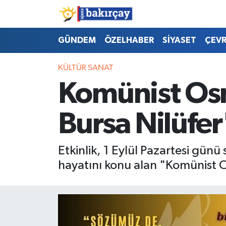
İzmir Nöbetçi Eczaneler
GÜNDEM
ÖZELHABER
SİYASET
ÇEV
İzmir Hava Durumu
KÜLTÜR SANAT
Komünist Os
İzmir Namaz Vakitleri
Bursa Nilüfer
İzmir Trafik Yoğunluk Haritası
Süper Lig Puan Durumu ve Fikstür
Etkinlik, 1 Eylül Pazartesi gün
hayatını konu alan "Komünist O
Tüm Manşetler
Son Dakika Haberleri
Haber Arşivi