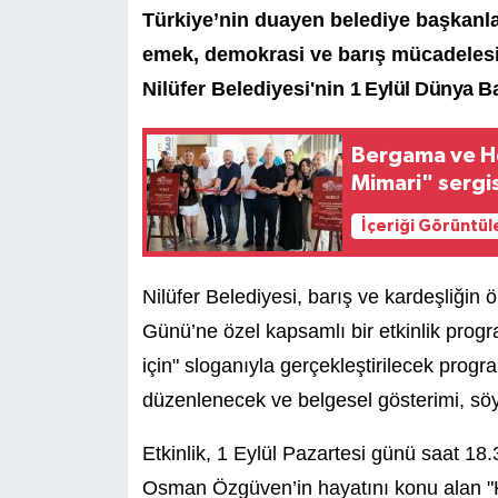
Türkiye’nin duayen belediye başkanl
emek, demokrasi ve barış mücadelesi
Nilüfer Belediyesi'nin
1 Eylül Dünya Ba
Bergama ve Ho
Mimari" sergis
İçeriği Görüntül
Nilüfer Belediyesi, barış ve kardeşliği
Günü’ne özel kapsamlı bir etkinlik prog
için" sloganıyla gerçekleştirilecek prog
düzenlenecek ve belgesel gösterimi, söyle
Etkinlik, 1 Eylül Pazartesi günü saat 18.
Osman Özgüven’in hayatını konu alan "