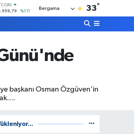
°
OLAR
33
Bergama
7,7436
%0.18
URO
5,2510
%0.32
ERLİN
,4811
%0.38
RAM ALTIN
660.55
%0.03
 Günü'nde
ST100
.779
%-14
ITCOIN
4.959,79
%1.11
elediye başkanı Osman Özgüven’in
k....
ükleniyor...