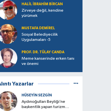
HALIL İBRAHIM BIRCAN
Zirveye değil, kendine
yürümek
MUSTAFA DEMIREL
Sosyal Belediyecilik
Uygulamaları -5
PROF. DR. TÜLAY CANDA
Meme kanserinde erken tanı
ve önemi
lıntı Yazarlar
HÜSEYIN SEZGIN
Aydınoğulları Beyliği’ne
başkentlik yapan turizm