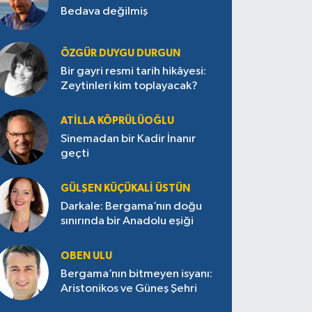
Bedava değilmiş
ÖZGÜR DUYGU DURGUN
Bir gayri resmi tarih hikâyesi:
Zeytinleri kim toplayacak?
ATILLA KÖPRÜLÜOĞLU
Sinemadan bir Kadir İnanır
geçti
GÜLŞEN KÜÇÜKALI ÜSTÜN
Darkale: Bergama’nın doğu
sınırında bir Anadolu eşiği
OBEN ULU
Bergama’nın bitmeyen isyanı:
Aristonikos ve Güneş Şehri