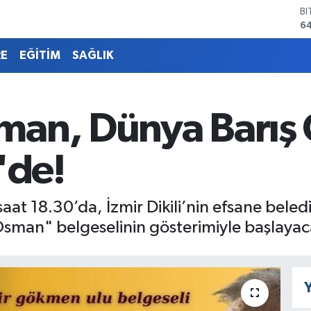
D
4
E
5
RE
EĞİTİM
SAĞLIK
ST
64
G
6
man, Dünya Barış
Bİ
13
B
'de!
6
ü saat 18.30’da, İzmir Dikili’nin efsane b
sman" belgeselinin gösterimiyle başlayaca
Y