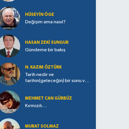
HÜSEYIN ÖGE
Değişim ama nasıl?
HASAN ZEKI SUNGUR
Gündeme bir bakış
N. KAZIM ÖZTÜRK
Tarih nedir ve
tarihin(geleceğin) bir sonu var
mı?
MEHMET CAN GÜRBÜZ
Kırmızılı…
MURAT SOLMAZ