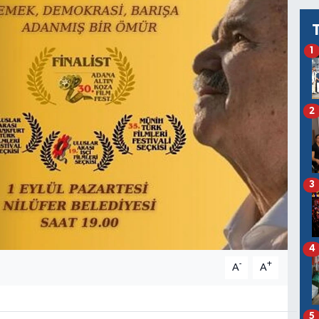
1
2
3
4
-
+
A
A
5