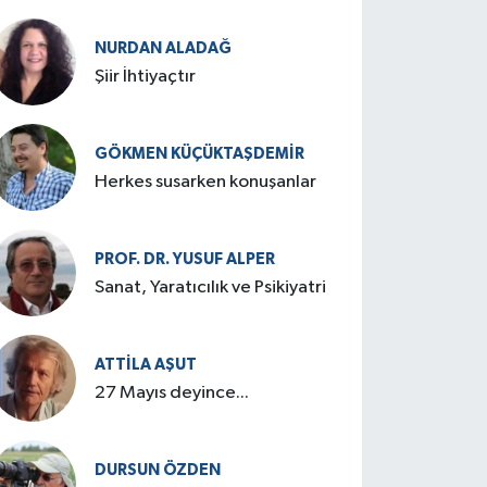
cenneti: Birgi
NURDAN ALADAĞ
Şiir İhtiyaçtır
GÖKMEN KÜÇÜKTAŞDEMIR
Herkes susarken konuşanlar
PROF. DR. YUSUF ALPER
Sanat, Yaratıcılık ve Psikiyatri
ATTILA AŞUT
27 Mayıs deyince...
DURSUN ÖZDEN