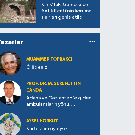
Kınık’taki Gambreion
Antik Kenti’nin koruma
sınırları genişletildi
Yazarlar
MUAMMER TOPRAKÇI
Ölüdeniz
PROF. DR. M. ŞEREFETTIN
CANDA
Adana ve Gaziantep'e giden
ambulansların yönü,
Antakya’ya nasıl çevrildi?
AYSEL KORKUT
Kurtulalım öyleyse