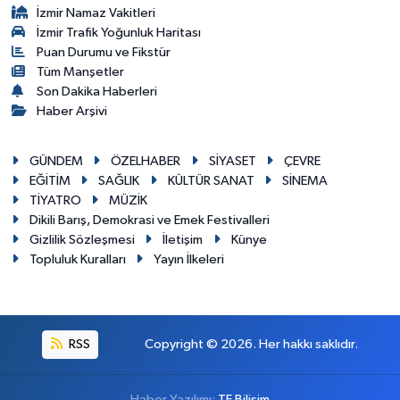
İzmir Namaz Vakitleri
İzmir Trafik Yoğunluk Haritası
Puan Durumu ve Fikstür
Tüm Manşetler
Son Dakika Haberleri
Haber Arşivi
GÜNDEM
ÖZELHABER
SİYASET
ÇEVRE
EĞİTİM
SAĞLIK
KÜLTÜR SANAT
SİNEMA
TİYATRO
MÜZİK
Dikili Barış, Demokrasi ve Emek Festivalleri
Gizlilik Sözleşmesi
İletişim
Künye
Topluluk Kuralları
Yayın İlkeleri
RSS
Copyright © 2026. Her hakkı saklıdır.
Haber Yazılımı:
TE Bilişim