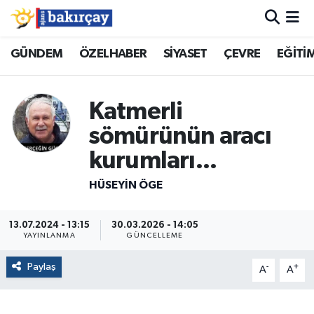
İzmir Nöbetçi Eczaneler
GÜNDEM
ÖZELHABER
SİYASET
ÇEVRE
EĞİTİ
İzmir Hava Durumu
Katmerli
İzmir Namaz Vakitleri
sömürünün aracı
kurumları...
İzmir Trafik Yoğunluk Haritası
HÜSEYIN ÖGE
Süper Lig Puan Durumu ve Fikstür
13.07.2024 - 13:15
30.03.2026 - 14:05
Tüm Manşetler
YAYINLANMA
GÜNCELLEME
Son Dakika Haberleri
Paylaş
-
+
A
A
Haber Arşivi