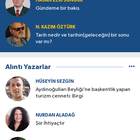
HASAN ZEKI SUNGUR
Gündeme bir bakış
N. KAZIM ÖZTÜRK
Tarih nedir ve tarihin(geleceğin) bir sonu
var mı?
Alıntı Yazarlar
HÜSEYIN SEZGIN
Aydınoğulları Beyliği’ne başkentlik yapan
turizm cenneti: Birgi
NURDAN ALADAĞ
Şiir İhtiyaçtır