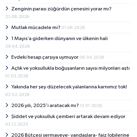
Zenginin parası züğürdün çenesini yorar mı?
23.06.2026
Mutlak mücadele mi?
01.06.2026
1 Mayıs’a giderken dünyanın ve ülkenin hali
29.04.2026
Evdeki hesap çarşıya uymuyor
06.04.2026
Açlık ve yoksullukla boğuşanların sayısı milyonları aştı
01.03.2026
Yakında her şey düzelecek yalanlarına karnımız tok!
02.02.2026
2026 yılı, 2025’i aratacak mı?
13.01.2026
Şiddet ve yoksulluk çemberi artarak devam ediyor
03.12.2025
2026 Bütçesi sermayeye- yandaşlara- faiz lobilerine