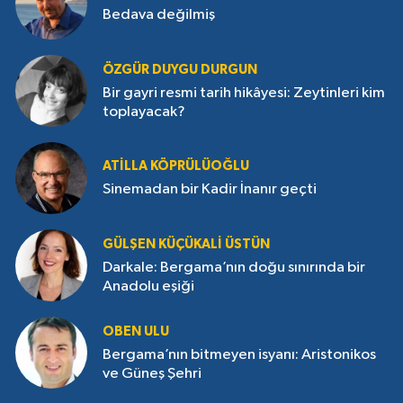
Bedava değilmiş
ÖZGÜR DUYGU DURGUN
Bir gayri resmi tarih hikâyesi: Zeytinleri kim
toplayacak?
ATILLA KÖPRÜLÜOĞLU
Sinemadan bir Kadir İnanır geçti
GÜLŞEN KÜÇÜKALI ÜSTÜN
Darkale: Bergama’nın doğu sınırında bir
Anadolu eşiği
OBEN ULU
Bergama’nın bitmeyen isyanı: Aristonikos
ve Güneş Şehri