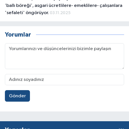
‘ballı böreği’, asgari ücretlilere- emeklilere- çalışanlara
'sefaleti' öngörüyor.
03.11.2025
Yorumlar
Gönder