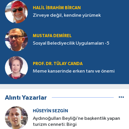
HALIL İBRAHIM BIRCAN
Zirveye değil, kendine yürümek
MUSTAFA DEMIREL
Sosyal Belediyecilik Uygulamaları -5
PROF. DR. TÜLAY CANDA
Meme kanserinde erken tanı ve önemi
Alıntı Yazarlar
HÜSEYIN SEZGIN
Aydınoğulları Beyliği’ne başkentlik yapan
turizm cenneti: Birgi