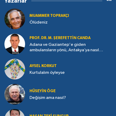
Yazarlar
MUAMMER TOPRAKÇI
Ölüdeniz
PROF. DR. M. ŞEREFETTIN CANDA
Adana ve Gaziantep'e giden
ambulansların yönü, Antakya’ya nasıl
çevrildi?
AYSEL KORKUT
Kurtulalım öyleyse
HÜSEYIN ÖGE
Değişim ama nasıl?