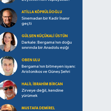
ATILLA KÖPRÜLÜOĞLU
Sinemadan bir Kadir İnanır
geçti
GÜLŞEN KÜÇÜKALI ÜSTÜN
Darkale: Bergama’nın doğu
sınırında bir Anadolu eşiği
OBEN ULU
Bergama’nın bitmeyen isyanı:
Aristonikos ve Güneş Şehri
HALIL İBRAHIM BIRCAN
Zirveye değil, kendine
yürümek
MUSTAFA DEMIREL