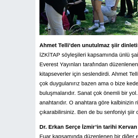
Ahmet Telli’den unutulmaz şiir dinleti
İZKİTAP söyleşileri kapsamında ünlü şair
Everest Yayınları tarafından düzenlenen et
kitapseverler için seslendirdi. Ahmet Te
çok duygulanırız bazen ama o bize keder
buluşmalarıdır. Sanat çok önemli bir yol.
anahtarıdır. O anahtara göre kalbinizin r
çıkarabilirsiniz. Ben de bu senfoniyi şii
Dr. Erkan Serçe İzmir’in tarihi Kerva
Fuar kapsamında düzenlenen bir diğer et