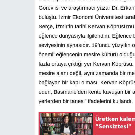
Görevlisi ve araştırmacı yazar Dr. Erkan 
buluştu. İzmir Ekonomi Üniversitesi tar
Serçe, İzmir’in tarihi Kervan Köprüsü’nü
eğlence dünyasıyla ilgilendim. Eğlence b
seviyesinin aynasıdır. 19’uncu yüzyılın 
önemli eğlencenin mesire kültürü olduğun
fazla ortaya çıktığı yer Kervan Köprüs
mesire alanı değil, aynı zamanda bir meyh
bağlayan bir kapı olması. Kervan Köpr
eden, Basmane’den kente kavuşan bir ana
yerlerden bir tanesi” ifadelerini kullandı.
Üretken kalem
"Sensiztesi"