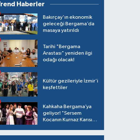
Trend Haberler
Bakırçay'ın ekonomik
geleceği Bergama’da
masaya yatırıldı
Tarihi "Bergama
Arastası" yeniden ilgi
odağı olacak!
Kültür gezileriyle İzmir’i
keşfettiler
Kahkaha Bergama’ya
geliyor! "Sersem
Kocanın Kurnaz Karısı"
antik tiyatroda!