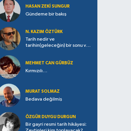
HASAN ZEKI SUNGUR
Gündeme bir bakış
N. KAZIM ÖZTÜRK
Tarih nedir ve
tarihin(geleceğin) bir sonu var
mı?
MEHMET CAN GÜRBÜZ
Kırmızılı…
MURAT SOLMAZ
Bedava değilmiş
ÖZGÜR DUYGU DURGUN
Bir gayri resmi tarih hikâyesi:
Zeytinleri kim toplayacak?