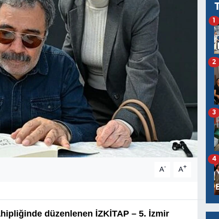
1
2
3
4
-
+
A
A
hipliğinde düzenlenen İZKİTAP – 5. İzmir