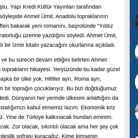
tu. Yapı Kredi Kültür Yayınları tarafından
 söyleşide Ahmet Ümit, Anadolu topraklarının
ften bakarak yeni romanını, başrolünde “Yıldız
atorluğu üzerine yazdığını söyledi. Ahmet Ümit,
ı bir İzmir kitabı yazacağını okurlarına açıkladı.
ı ve bu sürecin devam ettiğini belirten Ahmet
u toprakların hikayesi. Yeryüzünde bu kadar güzel
başka bir ülke yok. Hititler ayrı, Roma ayrı,
m bir toprağın çocuklarıyız. Bu bizi doğduğumuz
dedi. Dünyanın her yerinde ülkesini anlattığını da
stalığımızı kabul etmemiz lazım. Ekonomik kriz
ruz. Yine de Türkiye kalkınacak bundan eminim.
ak. Zor olacak, sıkıntılı olacak ama her şey çok
rdeşlik sofrası kuracağız. Kime kimsenin