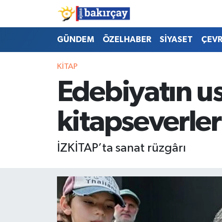
İzmir Nöbetçi Eczaneler
GÜNDEM
ÖZELHABER
SİYASET
ÇEV
İzmir Hava Durumu
KİTAP
Edebiyatın ust
İzmir Namaz Vakitleri
kitapseverler
İzmir Trafik Yoğunluk Haritası
Süper Lig Puan Durumu ve Fikstür
İZKİTAP’ta sanat rüzgârı
Tüm Manşetler
Son Dakika Haberleri
Haber Arşivi