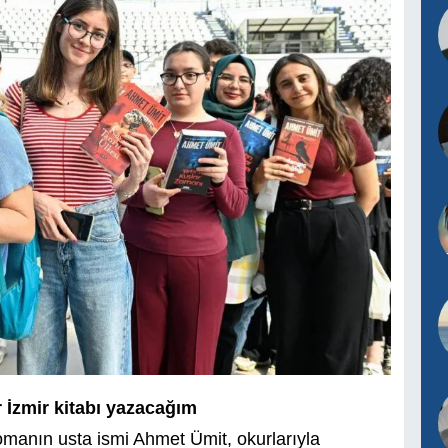
 İzmir kitabı yazacağım
omanın usta ismi Ahmet Ümit, okurlarıyla