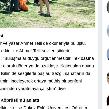
si
 ve yazar Ahmet Telli de okurlarıyla buluştu.
kinlikte Ahmet Telli sevilen şiirlerini
lli, “Buluşmalar duygu örgütlenmesidir. Tek başına
 olarak döner ya da uzaklaşır. Kalıcı olan duygu
 Bilim de sezgilerle başlar. Sezgi, sanatların da
itmini inceleyerek ortaya müthiş bir senfoni
r cinsinden yaratmaya çalıştım” diye
n Köprüsü’nü anlattı
kinlikte ise Dokuz Eylül Üniversitesi Öğretim