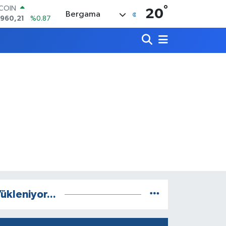
°
LAR
20
Bergama
,7436
%0.18
RO
,2510
%0.32
ERLİN
,4811
%0.38
AM ALTIN
60.55
%0.03
ST100
.779
%-14
TCOIN
.960,21
%0.87
ükleniyor...