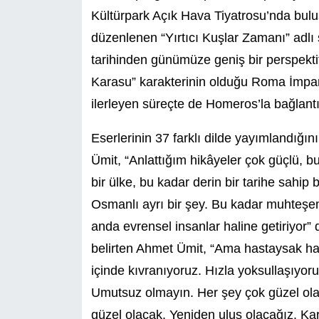
Kültürpark Açık Hava Tiyatrosu’nda buluş
düzenlenen “Yırtıcı Kuşlar Zamanı” adlı
tarihinden günümüze geniş bir perspekti
Karasu” karakterinin olduğu Roma İmpar
ilerleyen süreçte de Homeros’la bağlantıl
Eserlerinin 37 farklı dilde yayımlandığın
Ümit, “Anlattığım hikâyeler çok güçlü, b
bir ülke, bu kadar derin bir tarihe sahip 
Osmanlı ayrı bir şey. Bu kadar muhteşe
anda evrensel insanlar haline getiriyor” 
belirten Ahmet Ümit, “Ama hastaysak ha
içinde kıvranıyoruz. Hızla yoksullaşıyo
Umutsuz olmayın. Her şey çok güzel olac
güzel olacak. Yeniden ulus olacağız. Ka