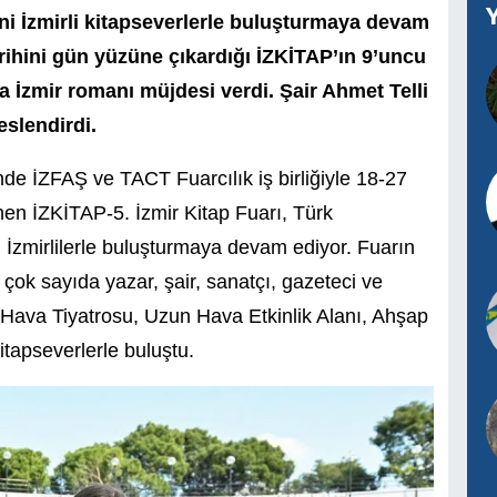
ini İzmirli kitapseverlerle buluşturmaya devam
arihini gün yüzüne çıkardığı İZKİTAP’ın 9’uncu
 İzmir romanı müjdesi verdi. Şair Ahmet Telli
eslendirdi.
nde İZFAŞ ve TACT Fuarcılık iş birliğiyle 18-27
nen İZKİTAP-5. İzmir Kitap Fuarı, Türk
ni İzmirlilerle buluşturmaya devam ediyor. Fuarın
ok sayıda yazar, şair, sanatçı, gazeteci ve
Hava Tiyatrosu, Uzun Hava Etkinlik Alanı, Ahşap
itapseverlerle buluştu.