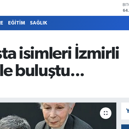
DO
47
EU
55
RE
EĞİTİM
SAĞLIK
ST
64
GR
66
a isimleri İzmirli
Bİ
13
BI
le buluştu...
64
Y