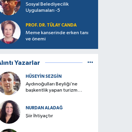
Sosyal Belediyecilik
Uygulamaları -5
PROF. DR. TÜLAY CANDA
Meme kanserinde erken tanı
ve önemi
lıntı Yazarlar
HÜSEYIN SEZGIN
Aydınoğulları Beyliği’ne
başkentlik yapan turizm
cenneti: Birgi
NURDAN ALADAĞ
Şiir İhtiyaçtır