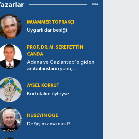
Yazarlar
MUAMMER TOPRAKÇI
Uygarlıklar beşiği
PROF. DR. M. ŞEREFETTIN
CANDA
Adana ve Gaziantep'e giden
ambulansların yönü,
Antakya’ya nasıl çevrildi?
AYSEL KORKUT
Kurtulalım öyleyse
HÜSEYIN ÖGE
Değişim ama nasıl?