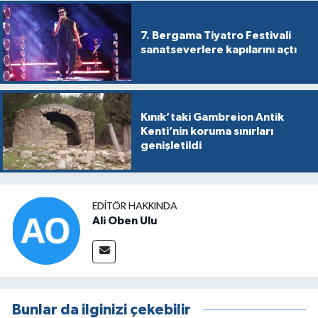
7. Bergama Tiyatro Festivali
sanatseverlere kapılarını açtı
Kınık’taki Gambreion Antik
Kenti’nin koruma sınırları
genişletildi
EDITÖR HAKKINDA
Ali Oben Ulu
Bunlar da ilginizi çekebilir