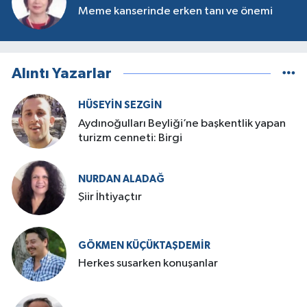
Meme kanserinde erken tanı ve önemi
Alıntı Yazarlar
HÜSEYIN SEZGIN
Aydınoğulları Beyliği’ne başkentlik yapan
turizm cenneti: Birgi
NURDAN ALADAĞ
Şiir İhtiyaçtır
GÖKMEN KÜÇÜKTAŞDEMIR
Herkes susarken konuşanlar