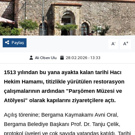
Paylaş
-
+
A
A
Ali Oben Ulu
28.02.2026 - 13:33
1513 yılından bu yana ayakta kalan tarihi Hacı
Hekim Hamamı, titizlikle yürütülen restorasyon
çalışmalarının ardından "Parşömen Müzesi ve
Atölyesi" olarak kapılarını ziyaretçilere açtı.
Açılış törenine; Bergama Kaymakamı Avni Oral,
Bergama Belediye Başkanı Prof. Dr. Tanju Çelik,
protokol üyeleri ve çok sayıda vatandaş katıldı. Tarihi