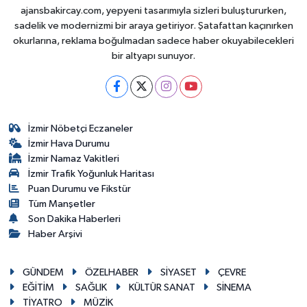
ajansbakircay.com, yepyeni tasarımıyla sizleri buluştururken,
sadelik ve modernizmi bir araya getiriyor. Şatafattan kaçınırken
okurlarına, reklama boğulmadan sadece haber okuyabilecekleri
bir altyapı sunuyor.
İzmir Nöbetçi Eczaneler
İzmir Hava Durumu
İzmir Namaz Vakitleri
İzmir Trafik Yoğunluk Haritası
Puan Durumu ve Fikstür
Tüm Manşetler
Son Dakika Haberleri
Haber Arşivi
GÜNDEM
ÖZELHABER
SİYASET
ÇEVRE
EĞİTİM
SAĞLIK
KÜLTÜR SANAT
SİNEMA
TİYATRO
MÜZİK