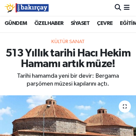
İzmir Nöbetçi Eczaneler
GÜNDEM
ÖZELHABER
SİYASET
ÇEVRE
EĞİTİ
İzmir Hava Durumu
KÜLTÜR SANAT
513 Yıllık tarihi Hacı Hekim
İzmir Namaz Vakitleri
Hamamı artık müze!
İzmir Trafik Yoğunluk Haritası
Tarihi hamamda yeni bir devir: Bergama
parşömen müzesi kapılarını açtı.
Süper Lig Puan Durumu ve Fikstür
Tüm Manşetler
Son Dakika Haberleri
Haber Arşivi