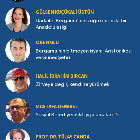
GÜLŞEN KÜÇÜKALI ÜSTÜN
Darkale: Bergama’nın doğu sınırında bir
Anadolu eşiği
OBEN ULU
Bergama’nın bitmeyen isyanı: Aristonikos
ve Güneş Şehri
HALIL İBRAHIM BIRCAN
Zirveye değil, kendine yürümek
MUSTAFA DEMIREL
Sosyal Belediyecilik Uygulamaları -5
PROF. DR. TÜLAY CANDA