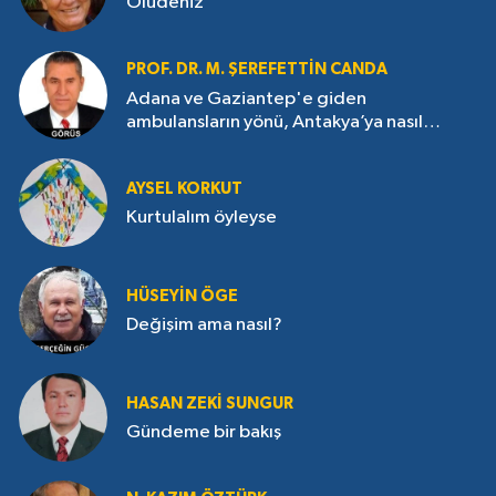
Ölüdeniz
PROF. DR. M. ŞEREFETTIN CANDA
Adana ve Gaziantep'e giden
ambulansların yönü, Antakya’ya nasıl
çevrildi?
AYSEL KORKUT
Kurtulalım öyleyse
HÜSEYIN ÖGE
Değişim ama nasıl?
HASAN ZEKI SUNGUR
Gündeme bir bakış