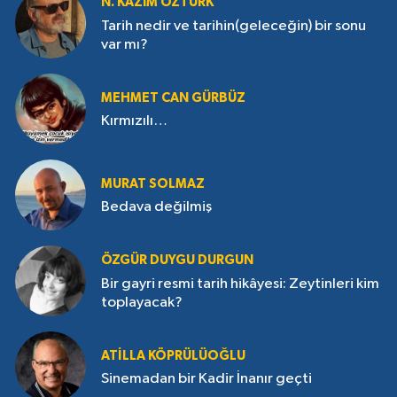
N. KAZIM ÖZTÜRK
Tarih nedir ve tarihin(geleceğin) bir sonu
var mı?
MEHMET CAN GÜRBÜZ
Kırmızılı…
MURAT SOLMAZ
Bedava değilmiş
ÖZGÜR DUYGU DURGUN
Bir gayri resmi tarih hikâyesi: Zeytinleri kim
toplayacak?
ATILLA KÖPRÜLÜOĞLU
Sinemadan bir Kadir İnanır geçti