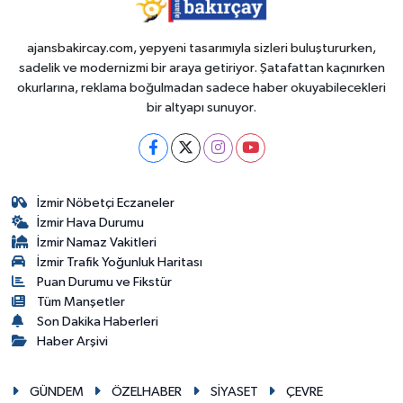
ajansbakircay.com, yepyeni tasarımıyla sizleri buluştururken,
sadelik ve modernizmi bir araya getiriyor. Şatafattan kaçınırken
okurlarına, reklama boğulmadan sadece haber okuyabilecekleri
bir altyapı sunuyor.
İzmir Nöbetçi Eczaneler
İzmir Hava Durumu
İzmir Namaz Vakitleri
İzmir Trafik Yoğunluk Haritası
Puan Durumu ve Fikstür
Tüm Manşetler
Son Dakika Haberleri
Haber Arşivi
GÜNDEM
ÖZELHABER
SİYASET
ÇEVRE