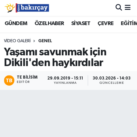
İzmir Nöbetçi Eczaneler
GÜNDEM
ÖZELHABER
SİYASET
ÇEVRE
EĞİTİ
İzmir Hava Durumu
VIDEO GALERI
GENEL
Yaşamı savunmak için
İzmir Namaz Vakitleri
Dikili'den haykırdılar
İzmir Trafik Yoğunluk Haritası
TE BILISIM
29.09.2019 - 15:11
30.03.2026 - 14:03
EDITÖR
YAYINLANMA
GÜNCELLEME
Süper Lig Puan Durumu ve Fikstür
Tüm Manşetler
Son Dakika Haberleri
Haber Arşivi