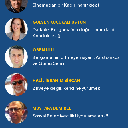
Sinemadan bir Kadir İnanır geçti
GÜLŞEN KÜÇÜKALI ÜSTÜN
Darkale: Bergama’nın doğu sınırında bir
Anadolu eşiği
OBEN ULU
Bergama’nın bitmeyen isyanı: Aristonikos
ve Güneş Şehri
HALIL İBRAHIM BIRCAN
Zirveye değil, kendine yürümek
MUSTAFA DEMIREL
Sosyal Belediyecilik Uygulamaları -5