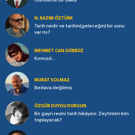
Gündeme bir bakış
N. KAZIM ÖZTÜRK
Tarih nedir ve tarihin(geleceğin) bir sonu
var mı?
MEHMET CAN GÜRBÜZ
Kırmızılı…
MURAT SOLMAZ
Bedava değilmiş
ÖZGÜR DUYGU DURGUN
Bir gayri resmi tarih hikâyesi: Zeytinleri kim
toplayacak?