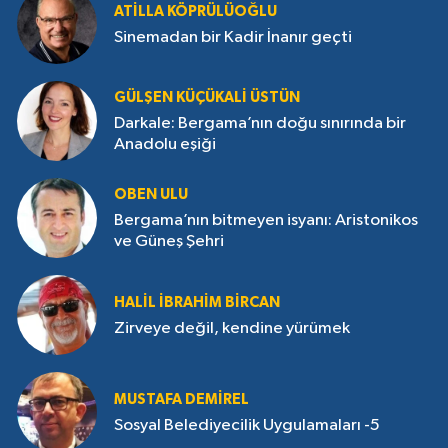
ATILLA KÖPRÜLÜOĞLU
Sinemadan bir Kadir İnanır geçti
GÜLŞEN KÜÇÜKALI ÜSTÜN
Darkale: Bergama’nın doğu sınırında bir
Anadolu eşiği
OBEN ULU
Bergama’nın bitmeyen isyanı: Aristonikos
ve Güneş Şehri
HALIL İBRAHIM BIRCAN
Zirveye değil, kendine yürümek
MUSTAFA DEMIREL
Sosyal Belediyecilik Uygulamaları -5