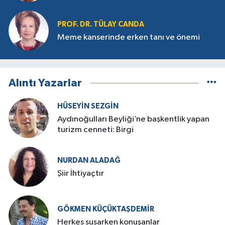
PROF. DR. TÜLAY CANDA
Meme kanserinde erken tanı ve önemi
Alıntı Yazarlar
HÜSEYIN SEZGIN
Aydınoğulları Beyliği’ne başkentlik yapan
turizm cenneti: Birgi
NURDAN ALADAĞ
Şiir İhtiyaçtır
GÖKMEN KÜÇÜKTAŞDEMIR
Herkes susarken konuşanlar