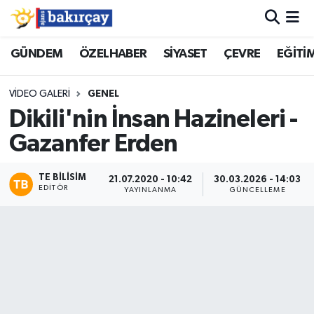
İzmir Nöbetçi Eczaneler
GÜNDEM
ÖZELHABER
SİYASET
ÇEVRE
EĞİTİ
İzmir Hava Durumu
VIDEO GALERI
GENEL
Dikili'nin İnsan Hazineleri -
İzmir Namaz Vakitleri
Gazanfer Erden
İzmir Trafik Yoğunluk Haritası
TE BILISIM
21.07.2020 - 10:42
30.03.2026 - 14:03
EDITÖR
YAYINLANMA
GÜNCELLEME
Süper Lig Puan Durumu ve Fikstür
Tüm Manşetler
Son Dakika Haberleri
Haber Arşivi