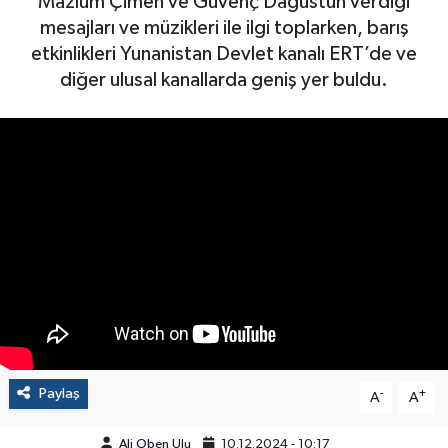
Mazlum Çimen ve Güvenç Dağüstün verdiği
mesajları ve müzikleri ile ilgi toplarken, barış
etkinlikleri Yunanistan Devlet kanalı ERT’de ve
diğer ulusal kanallarda geniş yer buldu.
Paylaş
-
+
A
A
Ali Oben Ulu
10.12.2024 - 10:17