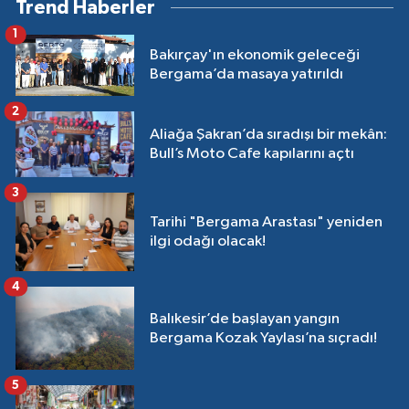
Trend Haberler
1
Bakırçay'ın ekonomik geleceği
Bergama’da masaya yatırıldı
2
Aliağa Şakran’da sıradışı bir mekân:
Bull’s Moto Cafe kapılarını açtı
3
Tarihi "Bergama Arastası" yeniden
ilgi odağı olacak!
4
Balıkesir’de başlayan yangın
Bergama Kozak Yaylası’na sıçradı!
5