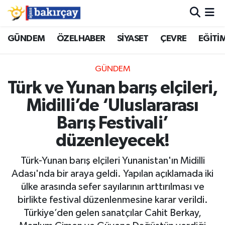
İzmir Nöbetçi Eczaneler
GÜNDEM
ÖZELHABER
SİYASET
ÇEVRE
EĞİTİ
İzmir Hava Durumu
GÜNDEM
Türk ve Yunan barış elçileri,
İzmir Namaz Vakitleri
Midilli’de ‘Uluslararası
İzmir Trafik Yoğunluk Haritası
Barış Festivali’
düzenleyecek!
Süper Lig Puan Durumu ve Fikstür
Türk-Yunan barış elçileri Yunanistan'ın Midilli
Tüm Manşetler
Adası'nda bir araya geldi. Yapılan açıklamada iki
ülke arasında sefer sayılarının arttırılması ve
Son Dakika Haberleri
birlikte festival düzenlenmesine karar verildi.
Türkiye’den gelen sanatçılar Cahit Berkay,
Haber Arşivi