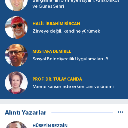
Bergama’nın bitmeyen isyanı: Aristonikos
ve Güneş Şehri
HALIL İBRAHIM BIRCAN
Zirveye değil, kendine yürümek
MUSTAFA DEMIREL
Sosyal Belediyecilik Uygulamaları -5
PROF. DR. TÜLAY CANDA
Meme kanserinde erken tanı ve önemi
Alıntı Yazarlar
HÜSEYIN SEZGIN