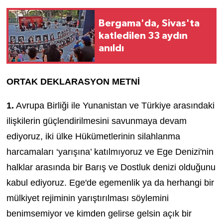
Bergama'da, Sivas'ta
katledilen 33 aydın
anıldı
ORTAK DEKLARASYON METNİ
1.
Avrupa Birliği ile Yunanistan ve Türkiye arasındaki
ilişkilerin güçlendirilmesini savunmaya devam
ediyoruz, iki ülke Hükümetlerinin silahlanma
harcamaları ‘yarışına’ katılmıyoruz ve Ege Denizi'nin
halklar arasında bir Barış ve Dostluk denizi olduğunu
kabul ediyoruz. Ege'de egemenlik ya da herhangi bir
mülkiyet rejiminin yarıştırılması söylemini
benimsemiyor ve kimden gelirse gelsin açık bir