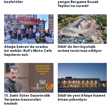
keşfettiler
yangın Bergama Kozak
Yaylası’na sıçradı!
Aliağa Şakran’da sıradışı
Dikili'de ileri biyolojik
bir mekân: Bull’s Moto Cafe
arıtma tesisi inşa ediliyor
kapılarını açtı
15. Şakir Süter Gazetecilik
Dikili’de yeni itfaiye hizmet
Yarışması başvuruları
binası yükseliyor
başladı