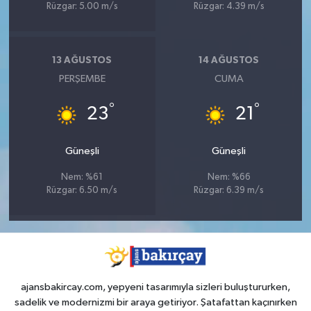
Rüzgar: 5.00 m/s
Rüzgar: 4.39 m/s
13 AĞUSTOS
14 AĞUSTOS
PERŞEMBE
CUMA
°
°
23
21
Güneşli
Güneşli
Nem: %61
Nem: %66
Rüzgar: 6.50 m/s
Rüzgar: 6.39 m/s
ajansbakircay.com, yepyeni tasarımıyla sizleri buluştururken,
sadelik ve modernizmi bir araya getiriyor. Şatafattan kaçınırken