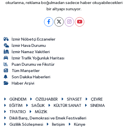
okurlarına, reklama boğulmadan sadece haber okuyabilecekleri
bir altyapı sunuyor.
İzmir Nöbetçi Eczaneler
İzmir Hava Durumu
İzmir Namaz Vakitleri
İzmir Trafik Yoğunluk Haritası
Puan Durumu ve Fikstür
Tüm Manşetler
Son Dakika Haberleri
Haber Arşivi
GÜNDEM
ÖZELHABER
SİYASET
ÇEVRE
EĞİTİM
SAĞLIK
KÜLTÜR SANAT
SİNEMA
TİYATRO
MÜZİK
Dikili Barış, Demokrasi ve Emek Festivalleri
Gizlilik Sözleşmesi
İletişim
Künye