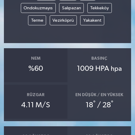
Ondokuzmayıs
Salıpazarı
Tekkeköy
Terme
Vezirköprü
Yakakent
NEM
BASINÇ
%60
1009 HPA
hpa
RÜZGAR
EN DÜŞÜK / EN YÜKSEK
°
°
4.11 M/S
18
/ 28