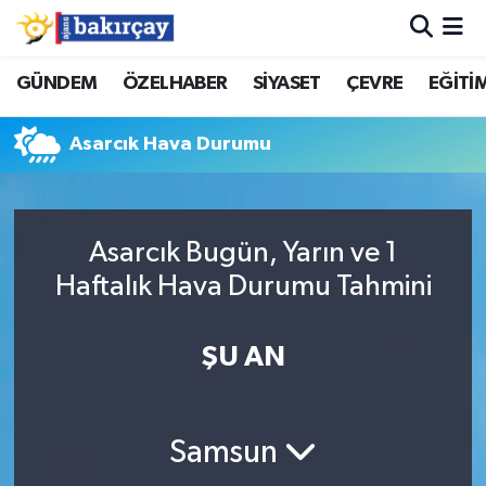
İzmir Nöbetçi Eczaneler
GÜNDEM
ÖZELHABER
SİYASET
ÇEVRE
EĞİTİ
İzmir Hava Durumu
Asarcık Hava Durumu
İzmir Namaz Vakitleri
İzmir Trafik Yoğunluk Haritası
Asarcık Bugün, Yarın ve 1
Haftalık Hava Durumu Tahmini
Süper Lig Puan Durumu ve Fikstür
ŞU AN
Tüm Manşetler
Son Dakika Haberleri
Samsun
Haber Arşivi