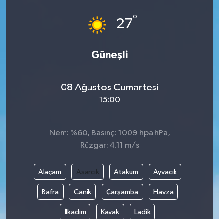
°
27
Güneşli
08 Ağustos Cumartesi
15:00
Nem: %60, Basınç: 1009 hpa hPa,
Rüzgar: 4.11 m/s
Alaçam
Asarcık
Atakum
Ayvacık
Bafra
Canik
Çarşamba
Havza
İlkadım
Kavak
Ladik