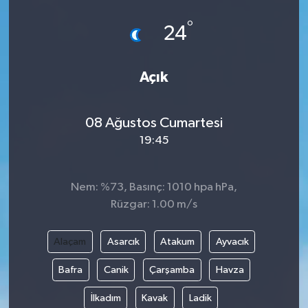
°
24
Açık
08 Ağustos Cumartesi
19:45
Nem: %73, Basınç: 1010 hpa hPa,
Rüzgar: 1.00 m/s
Alaçam
Asarcık
Atakum
Ayvacık
Bafra
Canik
Çarşamba
Havza
İlkadım
Kavak
Ladik