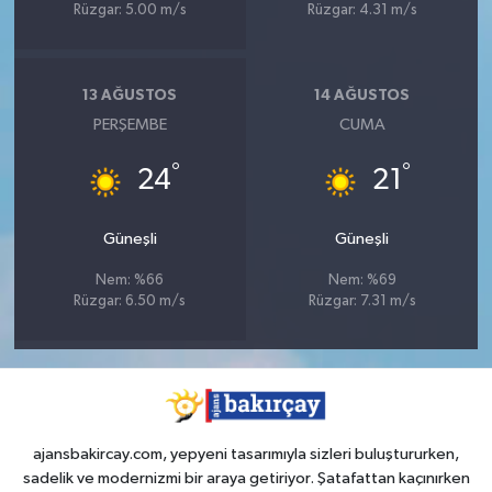
Rüzgar: 5.00 m/s
Rüzgar: 4.31 m/s
13 AĞUSTOS
14 AĞUSTOS
PERŞEMBE
CUMA
°
°
24
21
Güneşli
Güneşli
Nem: %66
Nem: %69
Rüzgar: 6.50 m/s
Rüzgar: 7.31 m/s
ajansbakircay.com, yepyeni tasarımıyla sizleri buluştururken,
sadelik ve modernizmi bir araya getiriyor. Şatafattan kaçınırken