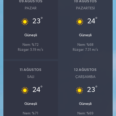
09 AĞUSTOS
10 AĞUSTOS
PAZAR
PAZARTESI
°
°
23
24
Güneşli
Güneşli
Nem: %72
Nem: %68
Rüzgar: 5.19 m/s
Rüzgar: 7.31 m/s
11 AĞUSTOS
12 AĞUSTOS
SALI
ÇARŞAMBA
°
°
24
23
Güneşli
Güneşli
Nem: %71
Nem: %69