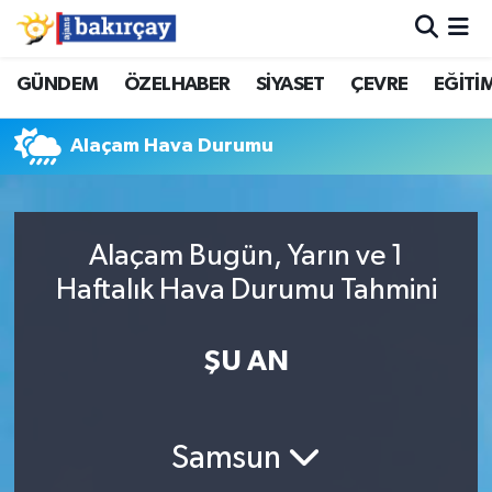
İzmir Nöbetçi Eczaneler
GÜNDEM
ÖZELHABER
SİYASET
ÇEVRE
EĞİTİ
İzmir Hava Durumu
Alaçam Hava Durumu
İzmir Namaz Vakitleri
İzmir Trafik Yoğunluk Haritası
Alaçam Bugün, Yarın ve 1
Haftalık Hava Durumu Tahmini
Süper Lig Puan Durumu ve Fikstür
ŞU AN
Tüm Manşetler
Son Dakika Haberleri
Samsun
Haber Arşivi