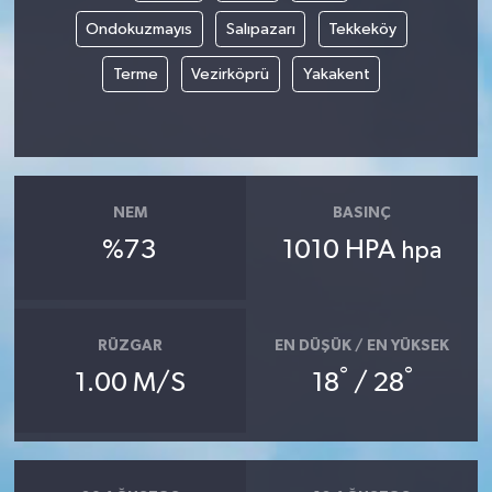
Ondokuzmayıs
Salıpazarı
Tekkeköy
Terme
Vezirköprü
Yakakent
NEM
BASINÇ
%73
1010 HPA
hpa
RÜZGAR
EN DÜŞÜK / EN YÜKSEK
°
°
1.00 M/S
18
/ 28