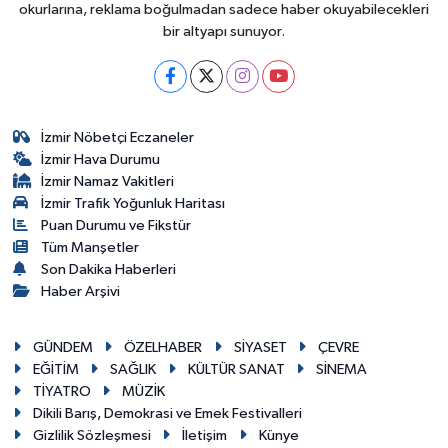
okurlarına, reklama boğulmadan sadece haber okuyabilecekleri
bir altyapı sunuyor.
İzmir Nöbetçi Eczaneler
İzmir Hava Durumu
İzmir Namaz Vakitleri
İzmir Trafik Yoğunluk Haritası
Puan Durumu ve Fikstür
Tüm Manşetler
Son Dakika Haberleri
Haber Arşivi
GÜNDEM
ÖZELHABER
SİYASET
ÇEVRE
EĞİTİM
SAĞLIK
KÜLTÜR SANAT
SİNEMA
TİYATRO
MÜZİK
Dikili Barış, Demokrasi ve Emek Festivalleri
Gizlilik Sözleşmesi
İletişim
Künye