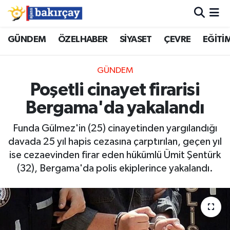
İzmir Nöbetçi Eczaneler
GÜNDEM
ÖZELHABER
SİYASET
ÇEVRE
EĞİTİ
İzmir Hava Durumu
GÜNDEM
Poşetli cinayet firarisi
İzmir Namaz Vakitleri
Bergama'da yakalandı
İzmir Trafik Yoğunluk Haritası
Funda Gülmez'in (25) cinayetinden yargılandığı
davada 25 yıl hapis cezasına çarptırılan, geçen yıl
Süper Lig Puan Durumu ve Fikstür
ise cezaevinden firar eden hükümlü Ümit Şentürk
(32), Bergama'da polis ekiplerince yakalandı.
Tüm Manşetler
Son Dakika Haberleri
Haber Arşivi