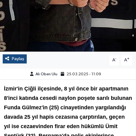
Paylaş
-
+
A
A
Ali Oben Ulu
25.03.2025 - 11:09
İzmir'in Çiğli ilçesinde, 8 yıl önce bir apartmanın
8'inci katında cesedi naylon poşete sarılı bulunan
Funda Gülmez'in (25) cinayetinden yargılandığı
davada 25 yıl hapis cezasına çarptırılan, geçen
yıl ise cezaevinden firar eden hükümlü Ümit
Şentürk (32),
Bergama
'da polis ekiplerince