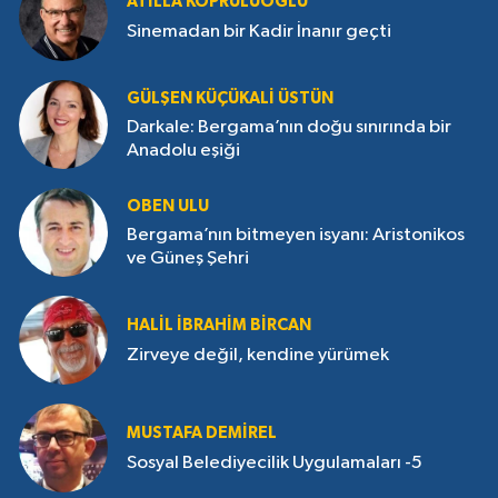
ATILLA KÖPRÜLÜOĞLU
Sinemadan bir Kadir İnanır geçti
GÜLŞEN KÜÇÜKALI ÜSTÜN
Darkale: Bergama’nın doğu sınırında bir
Anadolu eşiği
OBEN ULU
Bergama’nın bitmeyen isyanı: Aristonikos
ve Güneş Şehri
HALIL İBRAHIM BIRCAN
Zirveye değil, kendine yürümek
MUSTAFA DEMIREL
Sosyal Belediyecilik Uygulamaları -5