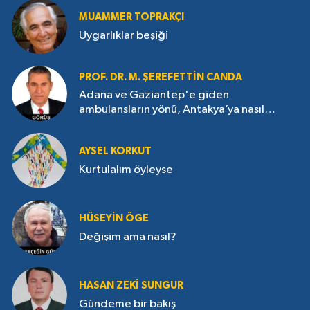
MUAMMER TOPRAKÇI
Uygarlıklar beşiği
PROF. DR. M. ŞEREFETTIN CANDA
Adana ve Gaziantep'e giden
ambulansların yönü, Antakya’ya nasıl
çevrildi?
AYSEL KORKUT
Kurtulalım öyleyse
HÜSEYIN ÖGE
Değişim ama nasıl?
HASAN ZEKI SUNGUR
Gündeme bir bakış