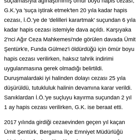
suçlamasıyla ağırlaştırılmış ömür boyu hapis cezası,
G.K.'ya 'suça iştirak etmek'ten 20 yıla kadar hapis
cezası, İ.Ö.'ye de 'delilleri karartmak' suçundan 6 yıla
kadar hapis cezası istemiyle dava açıldı. Karşıyaka
2'nci Ağır Ceza Mahkemesi'nde görülen davada Ümit
Şentürk'e, Funda Gülmez'i öldürdüğü için ömür boyu
hapis cezası verilirken, haksız tahrik indirimi
uygulanmasına gerek olmadığı belirtildi.
Duruşmalardaki iyi halinden dolayı cezası 25 yıla
düşürüldü, tutukluluk halinin devamına karar verildi.
Sanıklardan İ.Ö.'ye suçluyu kayırma suçundan 2 yıl
1 ay hapis cezası verilirken, G.K. ise beraat etti.
2017 yılında girdiği cezaevinden geçen yıl kaçan
Ümit Şentürk,
Bergama
İlçe Emniyet Müdürlüğü