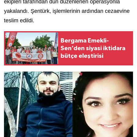
ekipleri tarafından dün düzenlenen operasyonla
yakalandı. Şentürk, işlemlerinin ardından cezaevine
teslim edildi.
Bergama Emekli-
Sen’den siyasi iktidara
bütçe eleştirisi