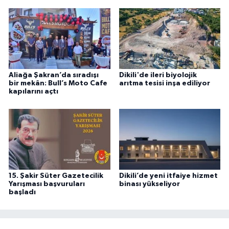
Aliağa Şakran’da sıradışı
Dikili'de ileri biyolojik
bir mekân: Bull’s Moto Cafe
arıtma tesisi inşa ediliyor
kapılarını açtı
15. Şakir Süter Gazetecilik
Dikili’de yeni itfaiye hizmet
Yarışması başvuruları
binası yükseliyor
başladı