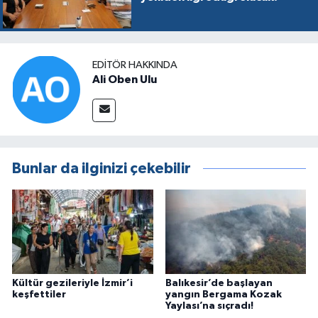
EDITÖR HAKKINDA
Ali Oben Ulu
Bunlar da ilginizi çekebilir
Kültür gezileriyle İzmir’i
Balıkesir’de başlayan
keşfettiler
yangın Bergama Kozak
Yaylası’na sıçradı!