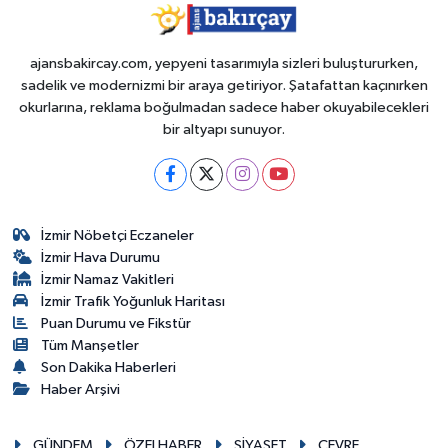
ajansbakircay.com, yepyeni tasarımıyla sizleri buluştururken,
sadelik ve modernizmi bir araya getiriyor. Şatafattan kaçınırken
okurlarına, reklama boğulmadan sadece haber okuyabilecekleri
bir altyapı sunuyor.
İzmir Nöbetçi Eczaneler
İzmir Hava Durumu
İzmir Namaz Vakitleri
İzmir Trafik Yoğunluk Haritası
Puan Durumu ve Fikstür
Tüm Manşetler
Son Dakika Haberleri
Haber Arşivi
GÜNDEM
ÖZELHABER
SİYASET
ÇEVRE