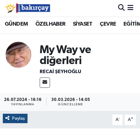
İzmir Nöbetçi Eczaneler
GÜNDEM
ÖZELHABER
SİYASET
ÇEVRE
EĞİTİ
İzmir Hava Durumu
My Way ve
İzmir Namaz Vakitleri
diğerleri
İzmir Trafik Yoğunluk Haritası
RECAI ŞEYHOĞLU
Süper Lig Puan Durumu ve Fikstür
26.07.2024 - 16:16
30.03.2026 - 14:05
Tüm Manşetler
YAYINLANMA
GÜNCELLEME
Paylaş
-
+
Son Dakika Haberleri
A
A
Haber Arşivi