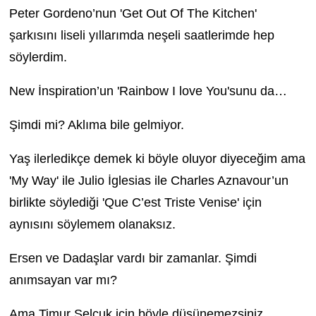
Peter Gordeno’nun 'Get Out Of The Kitchen'
şarkısını liseli yıllarımda neşeli saatlerimde hep
söylerdim.
New İnspiration’un 'Rainbow I love You'sunu da…
Şimdi mi? Aklıma bile gelmiyor.
Yaş ilerledikçe demek ki böyle oluyor diyeceğim ama
'My Way' ile Julio İglesias ile Charles Aznavour’un
birlikte söylediği 'Que C’est Triste Venise' için
aynısını söylemem olanaksız.
Ersen ve Dadaşlar vardı bir zamanlar. Şimdi
anımsayan var mı?
Ama Timur Selçuk için böyle düşünemezsiniz.