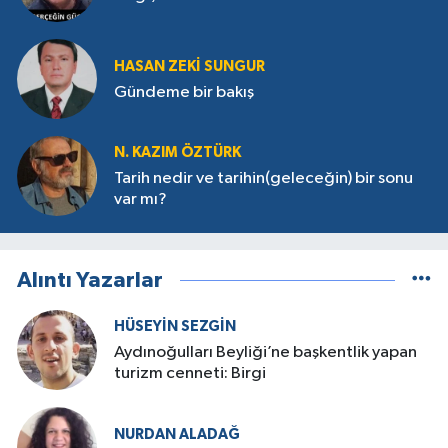
HASAN ZEKI SUNGUR
Gündeme bir bakış
N. KAZIM ÖZTÜRK
Tarih nedir ve tarihin(geleceğin) bir sonu
var mı?
Alıntı Yazarlar
HÜSEYIN SEZGIN
Aydınoğulları Beyliği’ne başkentlik yapan
turizm cenneti: Birgi
NURDAN ALADAĞ