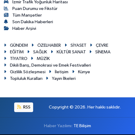
İzmir Trafik Yoğunluk Haritası
Puan Durumu ve Fikstür
Tüm Manşetler
Son Dakika Haberleri
Haber Arşivi
GÜNDEM
ÖZELHABER
SİYASET
ÇEVRE
EĞİTİM
SAĞLIK
KÜLTÜR SANAT
SİNEMA
TİYATRO
MÜZİK
Dikili Barış, Demokrasi ve Emek Festivalleri
Gizlilik Sözleşmesi
İletişim
Künye
Topluluk Kuralları
Yayın İlkeleri
RSS
Copyright © 2026. Her hakkı saklıdır.
Haber Yazılımı:
TE Bilişim