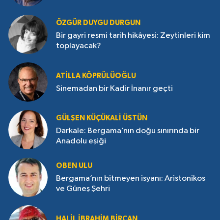
ÖZGÜR DUYGU DURGUN
Bir gayri resmi tarih hikâyesi: Zeytinleri kim
toplayacak?
ATILLA KÖPRÜLÜOĞLU
Sinemadan bir Kadir İnanır geçti
GÜLŞEN KÜÇÜKALI ÜSTÜN
Darkale: Bergama’nın doğu sınırında bir
Anadolu eşiği
OBEN ULU
Bergama’nın bitmeyen isyanı: Aristonikos
ve Güneş Şehri
HALIL İBRAHIM BIRCAN