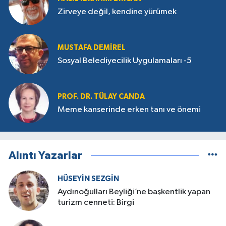
Zirveye değil, kendine yürümek
MUSTAFA DEMIREL
Sosyal Belediyecilik Uygulamaları -5
PROF. DR. TÜLAY CANDA
Meme kanserinde erken tanı ve önemi
Alıntı Yazarlar
HÜSEYIN SEZGIN
Aydınoğulları Beyliği’ne başkentlik yapan
turizm cenneti: Birgi