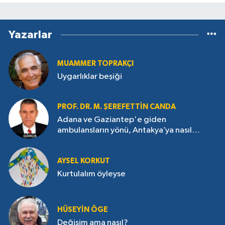
Yazarlar
MUAMMER TOPRAKÇI
Uygarlıklar beşiği
PROF. DR. M. ŞEREFETTIN CANDA
Adana ve Gaziantep'e giden
ambulansların yönü, Antakya’ya nasıl
çevrildi?
AYSEL KORKUT
Kurtulalım öyleyse
HÜSEYIN ÖGE
Değişim ama nasıl?