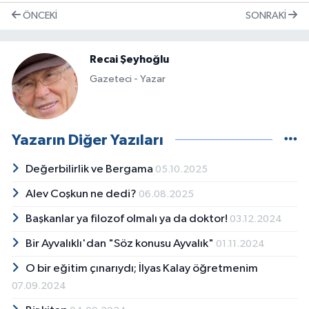
ÖNCEKI
SONRAKI
Recai Şeyhoğlu
Gazeteci - Yazar
Yazarın Diğer Yazıları
Değerbilirlik ve Bergama
05.10.2025
Alev Coşkun ne dedi?
06.08.2025
Başkanlar ya filozof olmalı ya da doktor!
03.12.2024
Bir Ayvalıklı'dan "Söz konusu Ayvalık"
01.11.2024
O bir eğitim çınarıydı; İlyas Kalay öğretmenim
07.09.2024