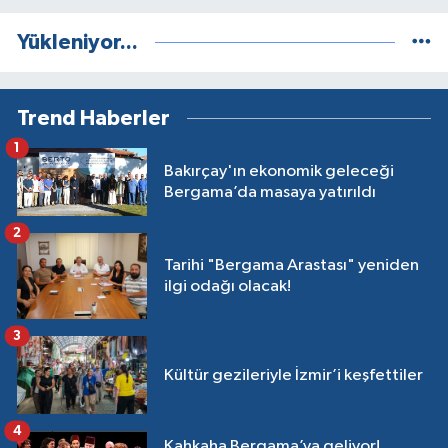
Yükleniyor...
Trend Haberler
1
Bakırçay'ın ekonomik geleceği
Bergama’da masaya yatırıldı
2
Tarihi "Bergama Arastası" yeniden
ilgi odağı olacak!
3
Kültür gezileriyle İzmir’i keşfettiler
4
Kahkaha Bergama’ya geliyor!