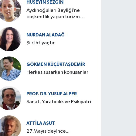
HÜSEYIN SEZGIN
Aydınoğulları Beyliği’ne
başkentlik yapan turizm
cenneti: Birgi
NURDAN ALADAĞ
Şiir İhtiyaçtır
GÖKMEN KÜÇÜKTAŞDEMIR
Herkes susarken konuşanlar
PROF. DR. YUSUF ALPER
Sanat, Yaratıcılık ve Psikiyatri
ATTILA AŞUT
27 Mayıs deyince...