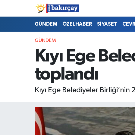
İzmir Nöbetçi Eczaneler
GÜNDEM
ÖZELHABER
SİYASET
ÇEV
İzmir Hava Durumu
GÜNDEM
Kıyı Ege Bele
İzmir Namaz Vakitleri
toplandı
İzmir Trafik Yoğunluk Haritası
Süper Lig Puan Durumu ve Fikstür
Kıyı Ege Belediyeler Birliği’ni
Tüm Manşetler
Son Dakika Haberleri
Haber Arşivi