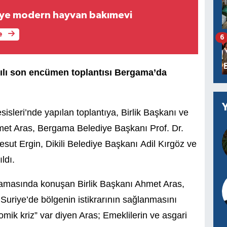
i’ye modern hayvan bakımevi
e
6
 yılı son encümen toplantısı Bergama’da
isleri’nde yapılan toplantıya, Birlik Başkanı ve
met Aras,
Bergama Belediye Başkanı Prof. Dr.
sut Ergin, Dikili Belediye Başkanı
Adil Kırgöz ve
ldı.
lamasında konuşan Birlik Başkanı Ahmet Aras,
 Suriye’de bölgenin istikrarının sağlanmasını
omik kriz” var diyen Aras; Emeklilerin ve asgari