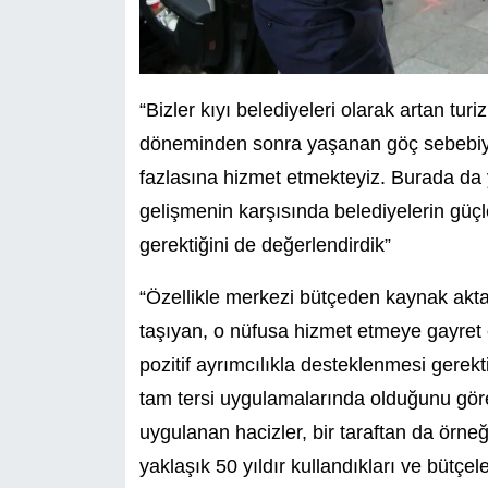
“Bizler kıyı belediyeleri olarak artan tur
döneminden sonra yaşanan göç sebebi
fazlasına hizmet etmekteyiz. Burada da yin
gelişmenin karşısında belediyelerin güçle
gerektiğini de değerlendirdik”
“Özellikle merkezi bütçeden kaynak akta
taşıyan, o nüfusa hizmet etmeye gayret 
pozitif ayrımcılıkla desteklenmesi gerek
tam tersi uygulamalarında olduğunu görebi
uygulanan hacizler, bir taraftan da örne
yaklaşık 50 yıldır kullandıkları ve bütçel