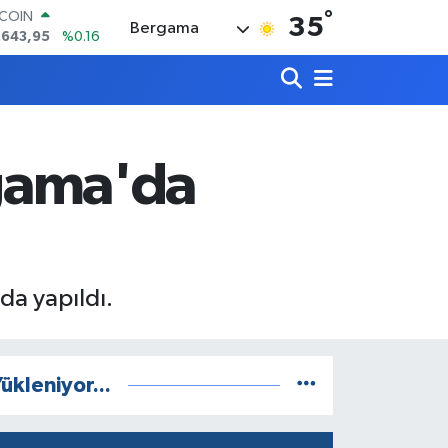
°
LAR
35
Bergama
,6006
%0.06
RO
,0250
%0.02
ERLİN
,2398
%0.2
AM ALTIN
00.87
%0.12
rgama'da
ST100
.799
%70
TCOIN
.643,95
%0.16
da yapıldı.
ükleniyor...