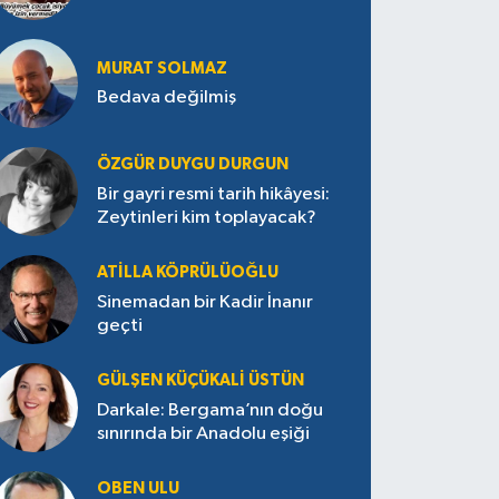
MURAT SOLMAZ
Bedava değilmiş
ÖZGÜR DUYGU DURGUN
Bir gayri resmi tarih hikâyesi:
Zeytinleri kim toplayacak?
ATILLA KÖPRÜLÜOĞLU
Sinemadan bir Kadir İnanır
geçti
GÜLŞEN KÜÇÜKALI ÜSTÜN
Darkale: Bergama’nın doğu
sınırında bir Anadolu eşiği
OBEN ULU