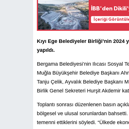
İBB'den Dikil
İçeriği Görüntül
Kıyı Ege Belediyeler Birliği’nin 2024
yapıldı.
Bergama Belediyesi’nin Ilıcası Sosyal Tes
Muğla Büyükşehir Belediye Başkanı Ah
Tanju Çelik, Ayvalık Belediye Başkanı
Me
Birlik Genel Sekreteri Hurşit Akdemir katı
Toplantı sonrası düzenlenen basın açık
bölgesel ve ulusal sorunlardan bahsetti.
temenni ettiklerini söyledi. “Ülkede ekon