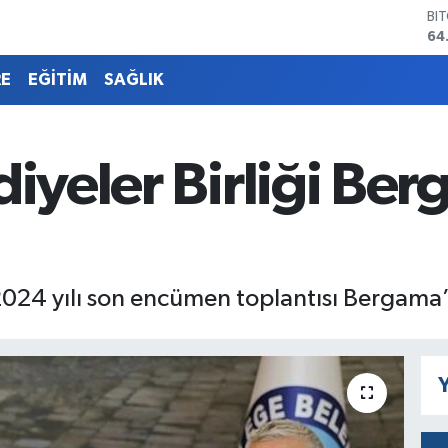
DO
47
EU
55
RE
EĞİTİM
SAĞLIK
ST
64
GR
65
diyeler Birliği Be
Bİ
13
BI
64
n 2024 yılı son encümen toplantısı Bergama’
Y