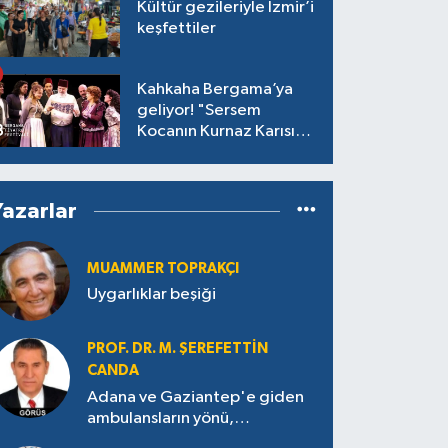
Kültür gezileriyle İzmir’i
keşfettiler
Kahkaha Bergama’ya
geliyor! "Sersem
Kocanın Kurnaz Karısı"
antik tiyatroda!
Yazarlar
MUAMMER TOPRAKÇI
Uygarlıklar beşiği
PROF. DR. M. ŞEREFETTIN
CANDA
Adana ve Gaziantep'e giden
ambulansların yönü,
Antakya’ya nasıl çevrildi?