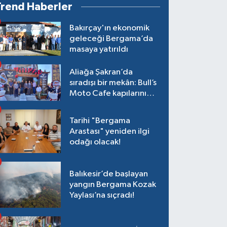
Trend Haberler
Bakırçay'ın ekonomik
geleceği Bergama’da
masaya yatırıldı
Aliağa Şakran’da
sıradışı bir mekân: Bull’s
Moto Cafe kapılarını
açtı
Tarihi "Bergama
Arastası" yeniden ilgi
odağı olacak!
Balıkesir’de başlayan
yangın Bergama Kozak
Yaylası’na sıçradı!