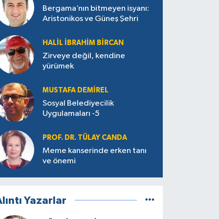
Bergama’nın bitmeyen isyanı:
Aristonikos ve Güneş Şehri
HALIL İBRAHIM BIRCAN
Zirveye değil, kendine
yürümek
MUSTAFA DEMIREL
Sosyal Belediyecilik
Uygulamaları -5
PROF. DR. TÜLAY CANDA
Meme kanserinde erken tanı
ve önemi
lıntı Yazarlar