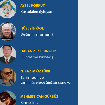
AYSEL KORKUT
Kurtulalım öyleyse
HÜSEYIN ÖGE
Değişim ama nasıl?
HASAN ZEKI SUNGUR
Gündeme bir bakış
N. KAZIM ÖZTÜRK
Tarih nedir ve
tarihin(geleceğin) bir sonu var
mı?
MEHMET CAN GÜRBÜZ
Kırmızılı…