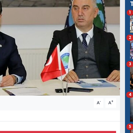
1
2
3
4
-
+
A
A
5