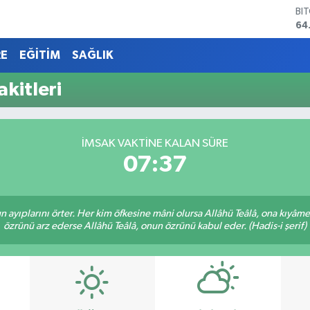
BI
64
DO
47
RE
EĞİTİM
SAĞLIK
EU
55
kitleri
ST
64
GR
65
İMSAK VAKTINE KALAN SÜRE
Bİ
07:37
13
nun ayıplarını örter. Her kim öfkesine mâni olursa Allâhü Teâlâ, ona kıyâ
özrünü arz ederse Allâhü Teâlâ, onun özrünü kabul eder. (Hadis-i şerif)