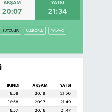
AKŞAM
YATSI
20:07
21:34
SÜTCÜLER
ULUBORLU
YALVAÇ
I
İKINDI
AKŞAM
YATSI
16:58
20:18
21:50
16:58
20:17
21:49
16:57
20:16
21:47