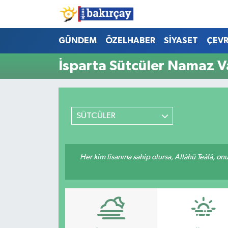
İzmir Nöbetçi Eczaneler
GÜNDEM
ÖZELHABER
SİYASET
ÇEV
İsparta Sütcüler Namaz Va
İzmir Hava Durumu
İzmir Namaz Vakitleri
SÜTCÜLER
İzmir Trafik Yoğunluk Haritası
Süper Lig Puan Durumu ve Fikstür
Her kim lisanına sahip olursa, Allâhü Teâlâ, o
Tüm Manşetler
Son Dakika Haberleri
Haber Arşivi