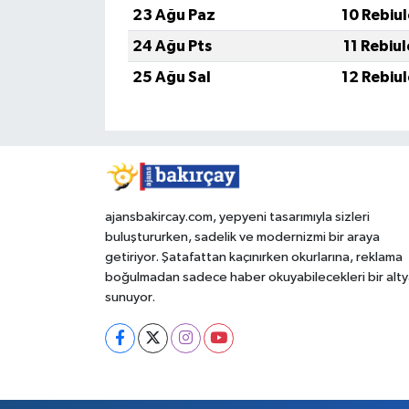
23 Ağu Paz
10 Rebiu
24 Ağu Pts
11 Rebiu
25 Ağu Sal
12 Rebiu
ajansbakircay.com, yepyeni tasarımıyla sizleri
buluştururken, sadelik ve modernizmi bir araya
getiriyor. Şatafattan kaçınırken okurlarına, reklama
boğulmadan sadece haber okuyabilecekleri bir alty
sunuyor.