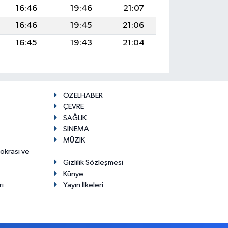
16:46
19:46
21:07
16:46
19:45
21:06
16:45
19:43
21:04
ÖZELHABER
ÇEVRE
SAĞLIK
SİNEMA
MÜZİK
mokrasi ve
Gizlilik Sözleşmesi
Künye
rı
Yayın İlkeleri