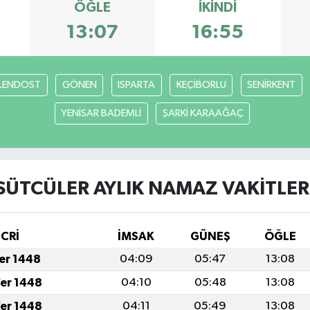
ÖĞLE
İKINDI
13:07
16:55
LENDOST
GÖNEN
ISPARTA
KEÇİBORLU
SENİRKENT
YENİSAR BADEMLİ
ŞARKİ KARAAĞAÇ
SÜTCÜLER AYLIK NAMAZ VAKITLER
İCRİ
İMSAK
GÜNEŞ
ÖĞLE
fer 1448
04:09
05:47
13:08
fer 1448
04:10
05:48
13:08
fer 1448
04:11
05:49
13:08