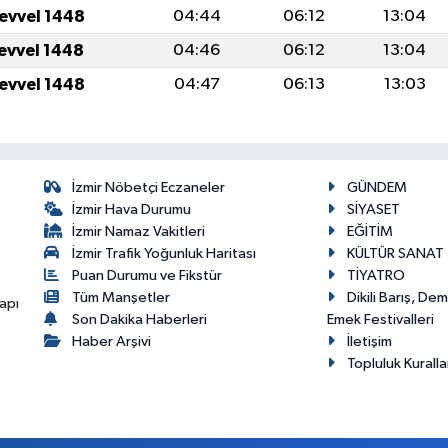
levvel 1448
04:44
06:12
13:04
levvel 1448
04:46
06:12
13:04
levvel 1448
04:47
06:13
13:03
İzmir Nöbetçi Eczaneler
GÜNDEM
İzmir Hava Durumu
SİYASET
İzmir Namaz Vakitleri
EĞİTİM
İzmir Trafik Yoğunluk Haritası
KÜLTÜR SANAT
Puan Durumu ve Fikstür
TİYATRO
Tüm Manşetler
Dikili Barış, De
apı
Son Dakika Haberleri
Emek Festivalleri
Haber Arşivi
İletişim
Topluluk Kuralla