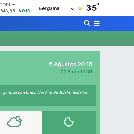
°
TCOIN
35
Bergama
.643,95
%0.16
LAR
,6006
%0.06
RO
,0250
%0.02
ERLİN
,2398
%0.2
AM ALTIN
00.87
%0.12
6 Ağustos 2026
ST100
.799
%70
23 Safer 1448
met günü azap etmez. Her kim de Allâhü Teâlâ'ya