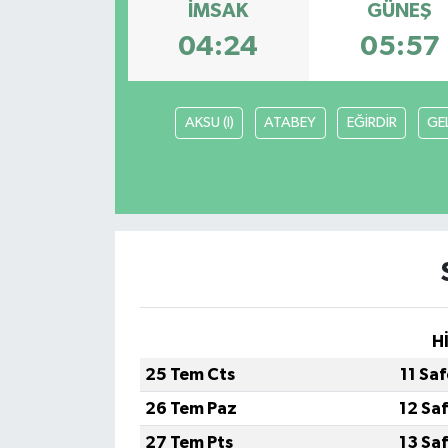
İMSAK
GÜNEŞ
04:24
05:57
AKSU (I)
ATABEY
EĞİRDİR
GE
H
25 Tem Cts
11 Sa
26 Tem Paz
12 Sa
27 Tem Pts
13 Sa