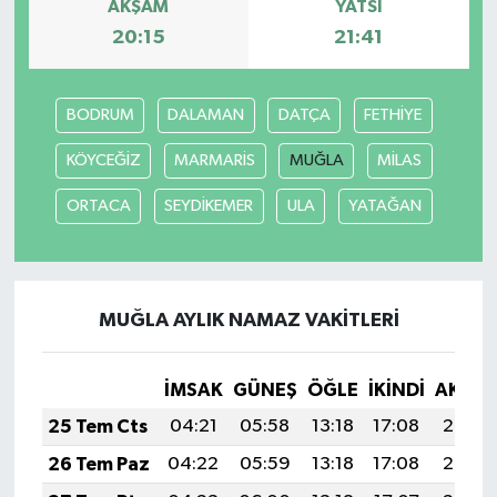
AKŞAM
YATSI
20:15
21:41
BODRUM
DALAMAN
DATÇA
FETHİYE
KÖYCEĞİZ
MARMARİS
MUĞLA
MİLAS
ORTACA
SEYDİKEMER
ULA
YATAĞAN
MUĞLA AYLIK NAMAZ VAKITLERI
İMSAK
GÜNEŞ
ÖĞLE
İKINDI
AKŞA
25 Tem Cts
04:21
05:58
13:18
17:08
20:28
26 Tem Paz
04:22
05:59
13:18
17:08
20:27