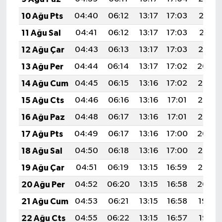
10 Ağu Pts
04:40
06:12
13:17
17:03
20:13
11 Ağu Sal
04:41
06:12
13:17
17:03
20:11
12 Ağu Çar
04:43
06:13
13:17
17:03
20:10
13 Ağu Per
04:44
06:14
13:17
17:02
20:09
14 Ağu Cum
04:45
06:15
13:16
17:02
20:08
15 Ağu Cts
04:46
06:16
13:16
17:01
20:07
16 Ağu Paz
04:48
06:17
13:16
17:01
20:05
17 Ağu Pts
04:49
06:17
13:16
17:00
20:04
18 Ağu Sal
04:50
06:18
13:16
17:00
20:03
19 Ağu Çar
04:51
06:19
13:15
16:59
20:02
20 Ağu Per
04:52
06:20
13:15
16:58
20:00
21 Ağu Cum
04:53
06:21
13:15
16:58
19:59
22 Ağu Cts
04:55
06:22
13:15
16:57
19:58