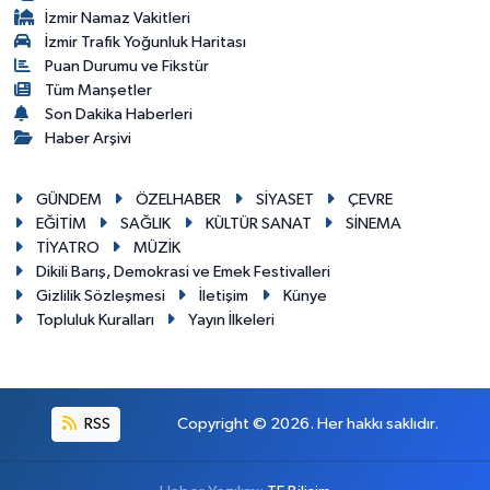
İzmir Namaz Vakitleri
İzmir Trafik Yoğunluk Haritası
Puan Durumu ve Fikstür
Tüm Manşetler
Son Dakika Haberleri
Haber Arşivi
GÜNDEM
ÖZELHABER
SİYASET
ÇEVRE
EĞİTİM
SAĞLIK
KÜLTÜR SANAT
SİNEMA
TİYATRO
MÜZİK
Dikili Barış, Demokrasi ve Emek Festivalleri
Gizlilik Sözleşmesi
İletişim
Künye
Topluluk Kuralları
Yayın İlkeleri
RSS
Copyright © 2026. Her hakkı saklıdır.