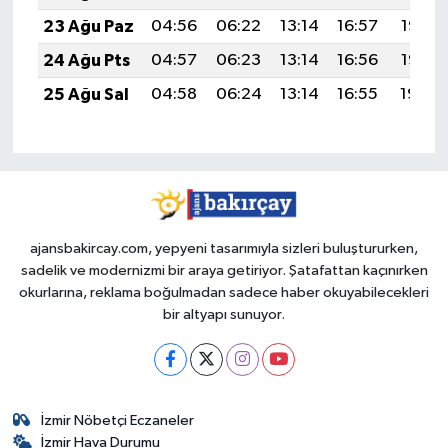
23 Ağu Paz
04:56
06:22
13:14
16:57
19:56
24 Ağu Pts
04:57
06:23
13:14
16:56
19:55
25 Ağu Sal
04:58
06:24
13:14
16:55
19:54
ajansbakircay.com, yepyeni tasarımıyla sizleri buluştururken,
sadelik ve modernizmi bir araya getiriyor. Şatafattan kaçınırken
okurlarına, reklama boğulmadan sadece haber okuyabilecekleri
bir altyapı sunuyor.
İzmir Nöbetçi Eczaneler
İzmir Hava Durumu