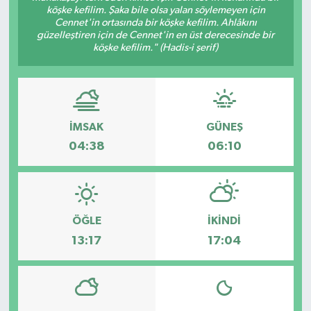
köşke kefilim. Şaka bile olsa yalan söylemeyen için
Cennet'in ortasında bir köşke kefilim. Ahlâkını
güzelleştiren için de Cennet'in en üst derecesinde bir
köşke kefilim." (Hadis-i şerif)
İMSAK
GÜNEŞ
04:38
06:10
ÖĞLE
İKINDI
13:17
17:04