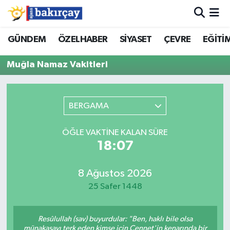
İzmir Nöbetçi Eczaneler
GÜNDEM
ÖZELHABER
SİYASET
ÇEVRE
EĞİTİ
Muğla Namaz Vakitleri
İzmir Hava Durumu
İzmir Namaz Vakitleri
BERGAMA
İzmir Trafik Yoğunluk Haritası
ÖĞLE VAKTINE KALAN SÜRE
Süper Lig Puan Durumu ve Fikstür
18:07
Tüm Manşetler
8 Ağustos 2026
25 Safer 1448
Son Dakika Haberleri
Resûlullah (sav) buyurdular: "Ben, haklı bile olsa
Haber Arşivi
münakaşayı terk eden kimse için Cennet'in kenarında bir