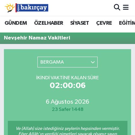
İzmir Nöbetçi Eczaneler
GÜNDEM
ÖZELHABER
SİYASET
ÇEVRE
EĞİTİ
Nevşehir Namaz Vakitleri
İzmir Hava Durumu
İzmir Namaz Vakitleri
BERGAMA
İzmir Trafik Yoğunluk Haritası
İKINDI VAKTINE KALAN SÜRE
Süper Lig Puan Durumu ve Fikstür
02:00:06
Tüm Manşetler
6 Ağustos 2026
23 Safer 1448
Son Dakika Haberleri
Ve (Allah) size istediğiniz şeylerin hepsinden vermiştir.
Haber Arşivi
Eğer Allâh'ın verdiği nimetleri sayacak olsanız sayıp