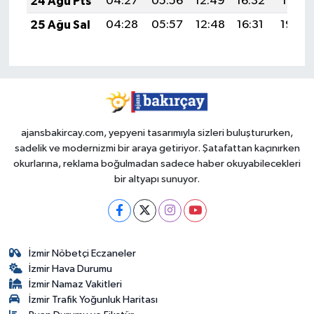
24 Ağu Pts
04:27
05:56
12:49
16:32
19:31
25 Ağu Sal
04:28
05:57
12:48
16:31
19:30
ajansbakircay.com, yepyeni tasarımıyla sizleri buluştururken,
sadelik ve modernizmi bir araya getiriyor. Şatafattan kaçınırken
okurlarına, reklama boğulmadan sadece haber okuyabilecekleri
bir altyapı sunuyor.
İzmir Nöbetçi Eczaneler
İzmir Hava Durumu
İzmir Namaz Vakitleri
İzmir Trafik Yoğunluk Haritası