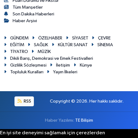
Puan Durumu ve Fikstür
Tüm Manşetler
Son Dakika Haberleri
Haber Arşivi
GÜNDEM
ÖZELHABER
SİYASET
ÇEVRE
EĞİTİM
SAĞLIK
KÜLTÜR SANAT
SİNEMA
TİYATRO
MÜZİK
Dikili Barış, Demokrasi ve Emek Festivalleri
Gizlilik Sözleşmesi
İletişim
Künye
Topluluk Kuralları
Yayın İlkeleri
RSS
Copyright © 2026. Her hakkı saklıdır.
Haber Yazılımı:
TE Bilişim
En iyi site deneyimi sağlamak için çerezlerden