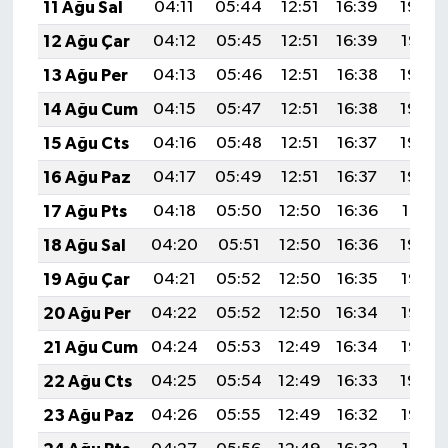
11 Ağu Sal
04:11
05:44
12:51
16:39
19:49
12 Ağu Çar
04:12
05:45
12:51
16:39
19:47
13 Ağu Per
04:13
05:46
12:51
16:38
19:46
14 Ağu Cum
04:15
05:47
12:51
16:38
19:45
15 Ağu Cts
04:16
05:48
12:51
16:37
19:44
16 Ağu Paz
04:17
05:49
12:51
16:37
19:42
17 Ağu Pts
04:18
05:50
12:50
16:36
19:41
18 Ağu Sal
04:20
05:51
12:50
16:36
19:40
19 Ağu Çar
04:21
05:52
12:50
16:35
19:38
20 Ağu Per
04:22
05:52
12:50
16:34
19:37
21 Ağu Cum
04:24
05:53
12:49
16:34
19:36
22 Ağu Cts
04:25
05:54
12:49
16:33
19:34
23 Ağu Paz
04:26
05:55
12:49
16:32
19:33