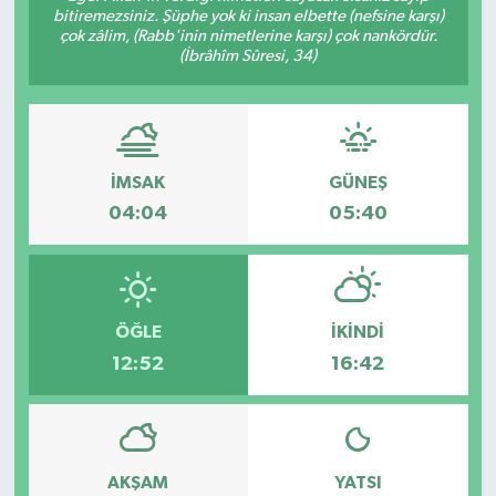
bitiremezsiniz. Şüphe yok ki insan elbette (nefsine karşı)
çok zâlim, (Rabb'inin nimetlerine karşı) çok nankördür.
(İbrâhîm Sûresi, 34)
İMSAK
GÜNEŞ
04:04
05:40
ÖĞLE
İKINDI
12:52
16:42
AKŞAM
YATSI