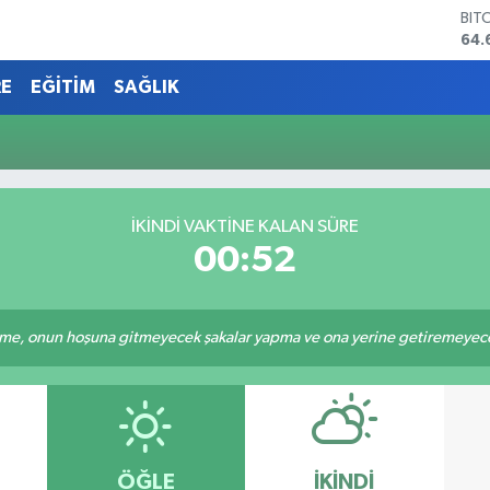
BIT
64.
DO
47,
RE
EĞİTİM
SAĞLIK
EU
55,
STE
64,
GRA
651
İKINDI VAKTINE KALAN SÜRE
BİS
00:52
13.
e, onun hoşuna gitmeyecek şakalar yapma ve ona yerine getiremeyeceği
ÖĞLE
İKINDI