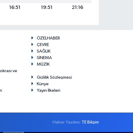
16:51
19:51
21:16
ÖZELHABER
ÇEVRE
SAĞLIK
SİNEMA
MÜZİK
mokrasi ve
Gizlilik Sözleşmesi
Künye
rı
Yayın İlkeleri
Haber Yazılımı:
TE Bilişim