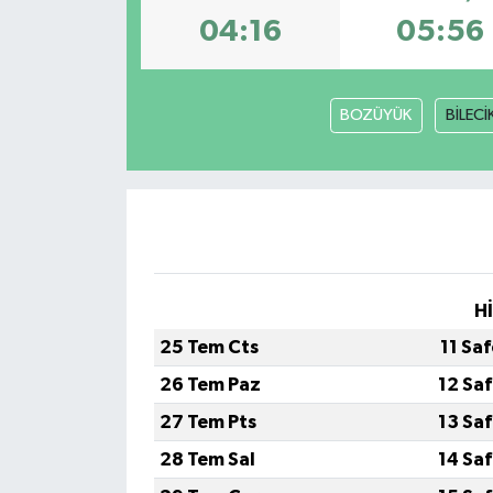
04:16
05:56
BOZÜYÜK
BİLECİ
H
25 Tem Cts
11 Sa
26 Tem Paz
12 Sa
27 Tem Pts
13 Sa
28 Tem Sal
14 Sa