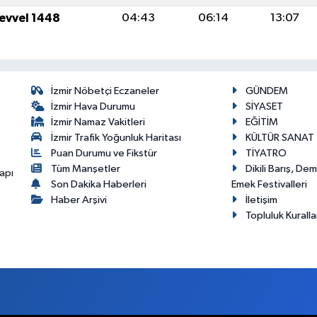
levvel 1448
04:43
06:14
13:07
İzmir Nöbetçi Eczaneler
GÜNDEM
İzmir Hava Durumu
SİYASET
İzmir Namaz Vakitleri
EĞİTİM
İzmir Trafik Yoğunluk Haritası
KÜLTÜR SANAT
Puan Durumu ve Fikstür
TİYATRO
Tüm Manşetler
Dikili Barış, De
apı
Son Dakika Haberleri
Emek Festivalleri
Haber Arşivi
İletişim
Topluluk Kuralla