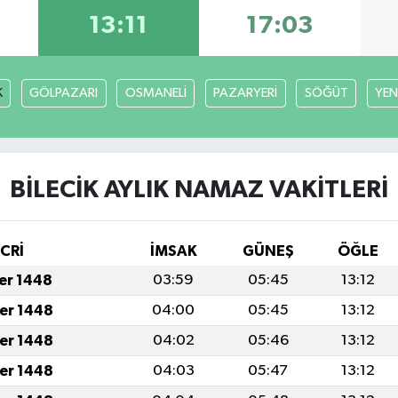
13:11
17:03
K
GÖLPAZARI
OSMANELİ
PAZARYERİ
SÖĞÜT
YEN
BİLECİK AYLIK NAMAZ VAKITLERI
İCRİ
İMSAK
GÜNEŞ
ÖĞLE
fer 1448
03:59
05:45
13:12
fer 1448
04:00
05:45
13:12
fer 1448
04:02
05:46
13:12
fer 1448
04:03
05:47
13:12