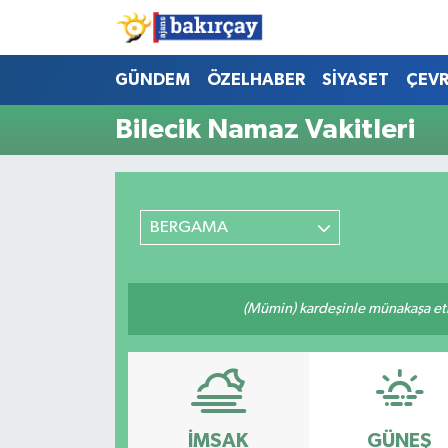
İzmir Nöbetçi Eczaneler
GÜNDEM
ÖZELHABER
SİYASET
ÇEV
Bilecik Namaz Vakitleri
İzmir Hava Durumu
İzmir Namaz Vakitleri
BERGAMA
İzmir Trafik Yoğunluk Haritası
Süper Lig Puan Durumu ve Fikstür
(Mümin) kardeşinle münakaşa etm
Tüm Manşetler
Son Dakika Haberleri
Haber Arşivi
İMSAK
GÜNEŞ