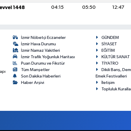
levvel 1448
04:15
05:50
12:47
İzmir Nöbetçi Eczaneler
GÜNDEM
İzmir Hava Durumu
SİYASET
İzmir Namaz Vakitleri
EĞİTİM
İzmir Trafik Yoğunluk Haritası
KÜLTÜR SANAT
Puan Durumu ve Fikstür
TİYATRO
Tüm Manşetler
Dikili Barış, De
apı
Son Dakika Haberleri
Emek Festivalleri
Haber Arşivi
İletişim
Topluluk Kuralla