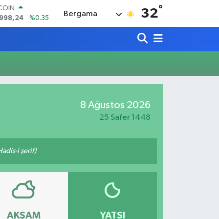
°
TCOIN
32
Bergama
.998,24
%0.35
LAR
,7436
%0.18
RO
,2510
%0.32
RLİN
4811
%0.38
AM ALTIN
60.55
%0.03
8 Ağustos 2026
T100
779
%-14
25 Safer 1448
adis-i şerif)
AKŞAM
YATSI