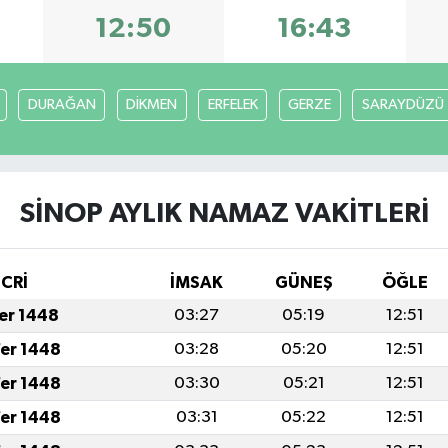
12:50
16:43
DURAĞAN
DİKMEN
ERFELEK
GERZE
SARAYDÜZÜ
SİNOP AYLIK NAMAZ VAKITLERI
İCRİ
İMSAK
GÜNEŞ
ÖĞLE
fer 1448
03:27
05:19
12:51
fer 1448
03:28
05:20
12:51
fer 1448
03:30
05:21
12:51
fer 1448
03:31
05:22
12:51