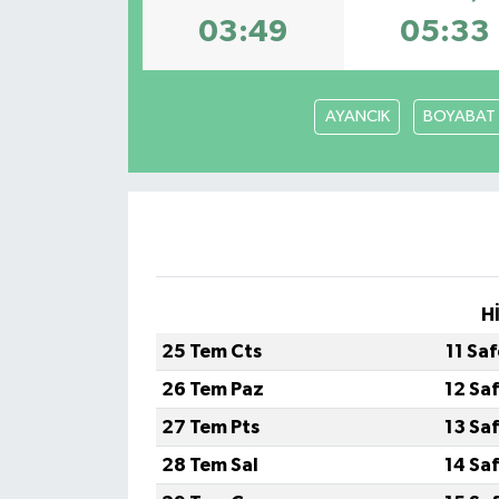
03:49
05:33
AYANCIK
BOYABAT
H
25 Tem Cts
11 Sa
26 Tem Paz
12 Sa
27 Tem Pts
13 Sa
28 Tem Sal
14 Sa