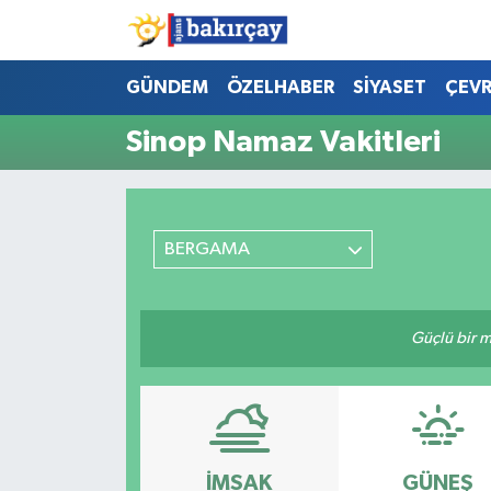
İzmir Nöbetçi Eczaneler
GÜNDEM
ÖZELHABER
SİYASET
ÇEV
Sinop Namaz Vakitleri
İzmir Hava Durumu
İzmir Namaz Vakitleri
BERGAMA
İzmir Trafik Yoğunluk Haritası
Süper Lig Puan Durumu ve Fikstür
Güçlü bir mü
Tüm Manşetler
Son Dakika Haberleri
Haber Arşivi
İMSAK
GÜNEŞ