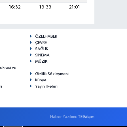
16:32
19:33
21:01
ÖZELHABER
ÇEVRE
SAĞLIK
SİNEMA
MÜZİK
mokrasi ve
Gizlilik Sözleşmesi
Künye
rı
Yayın İlkeleri
Haber Yazılımı:
TE Bilişim