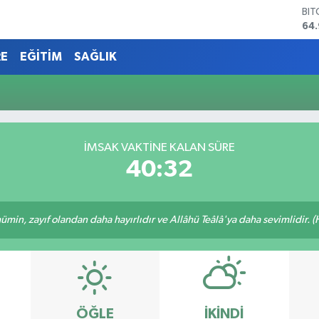
BI
64
DO
47
RE
EĞİTİM
SAĞLIK
EU
55
STE
64,
GR
66
İMSAK VAKTINE KALAN SÜRE
BİS
40:32
13.
min, zayıf olandan daha hayırlıdır ve Allâhü Teâlâ'ya daha sevimlidir. (H
ÖĞLE
İKINDI