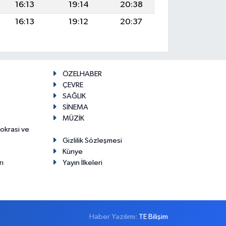
16:13
19:14
20:38
16:13
19:12
20:37
ÖZELHABER
ÇEVRE
SAĞLIK
SİNEMA
MÜZİK
mokrasi ve
Gizlilik Sözleşmesi
Künye
rı
Yayın İlkeleri
Haber Yazılımı:
TE Bilişim