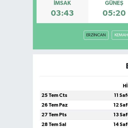
İMSAK
GÜNEŞ
03:43
05:20
ERZİNCAN
KEMA
Hİ
25 Tem Cts
11 Sa
26 Tem Paz
12 Sa
27 Tem Pts
13 Sa
28 Tem Sal
14 Sa