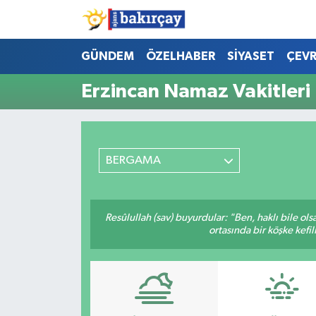
İzmir Nöbetçi Eczaneler
GÜNDEM
ÖZELHABER
SİYASET
ÇEV
Erzincan Namaz Vakitleri
İzmir Hava Durumu
İzmir Namaz Vakitleri
BERGAMA
İzmir Trafik Yoğunluk Haritası
Süper Lig Puan Durumu ve Fikstür
Resûlullah (sav) buyurdular: "Ben, haklı bile ol
ortasında bir köşke kefil
Tüm Manşetler
Son Dakika Haberleri
Haber Arşivi