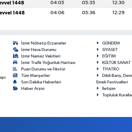
levvel 1448
04:05
05:35
12:30
levvel 1448
04:06
05:36
12:29
İzmir Nöbetçi Eczaneler
GÜNDEM
İzmir Hava Durumu
SİYASET
İzmir Namaz Vakitleri
EĞİTİM
İzmir Trafik Yoğunluk Haritası
KÜLTÜR SANAT
Puan Durumu ve Fikstür
TİYATRO
Tüm Manşetler
Dikili Barış, De
apı
Son Dakika Haberleri
Emek Festivalleri
Haber Arşivi
İletişim
Topluluk Kuralla