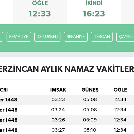
ÖĞLE
İKINDI
12:33
16:23
H
KEMALİYE
OTLUKBELİ
REFAHİYE
TERCAN
ÇAYIRLI
ERZİNCAN AYLIK NAMAZ VAKITLER
CRİ
İMSAK
GÜNEŞ
ÖĞLE
fer 1448
03:23
05:08
12:34
fer 1448
03:24
05:08
12:34
fer 1448
03:26
05:09
12:34
fer 1448
03:27
05:10
12:34