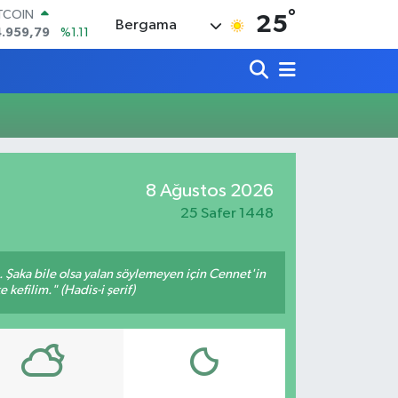
°
ITCOIN
25
Bergama
4.959,79
%1.11
OLAR
7,7436
%0.18
URO
5,2510
%0.32
ERLİN
,4811
%0.38
RAM ALTIN
660.55
%0.03
8 Ağustos 2026
ST100
.779
%-14
25 Safer 1448
m. Şaka bile olsa yalan söylemeyen için Cennet'in
 kefilim." (Hadis-i şerif)