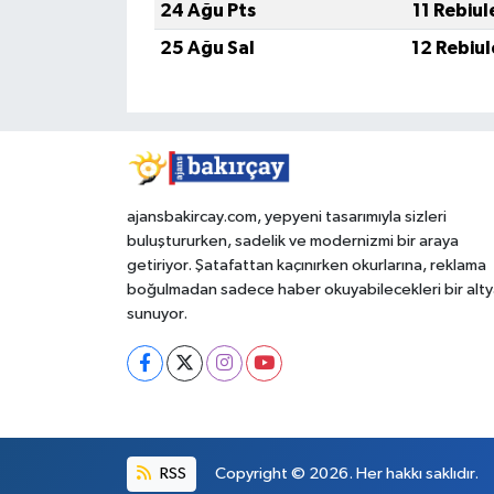
24 Ağu Pts
11 Rebiu
25 Ağu Sal
12 Rebiu
ajansbakircay.com, yepyeni tasarımıyla sizleri
buluştururken, sadelik ve modernizmi bir araya
getiriyor. Şatafattan kaçınırken okurlarına, reklama
boğulmadan sadece haber okuyabilecekleri bir alty
sunuyor.
RSS
Copyright © 2026. Her hakkı saklıdır.