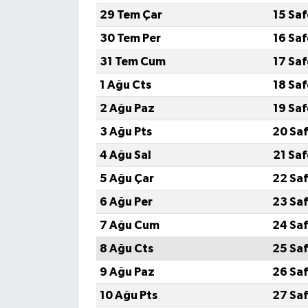
29 Tem Çar
15 Sa
30 Tem Per
16 Sa
31 Tem Cum
17 Sa
1 Ağu Cts
18 Sa
2 Ağu Paz
19 Sa
3 Ağu Pts
20 Saf
4 Ağu Sal
21 Sa
5 Ağu Çar
22 Saf
6 Ağu Per
23 Saf
7 Ağu Cum
24 Saf
8 Ağu Cts
25 Saf
9 Ağu Paz
26 Saf
10 Ağu Pts
27 Saf