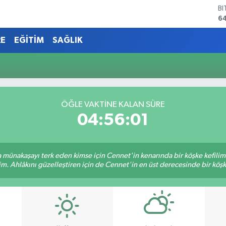
B
6
D
4
RE
EĞİTİM
SAĞLIK
E
5
ST
64
G
6
ÖĞLE VAKTINE KALAN SÜRE
Bİ
04:56:01
13
sa münakaşayı terk eden kimse için Cennet'in kenarında bir köşke kefili
im. Ahlâkını güzelleştiren için de Cennet'in en üst derecesinde bir köşke