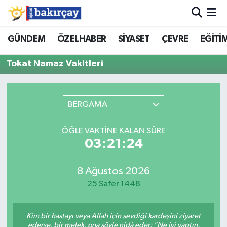
İzmir Nöbetçi Eczaneler
GÜNDEM
ÖZELHABER
SİYASET
ÇEVRE
EĞİTİ
Tokat Namaz Vakitleri
İzmir Hava Durumu
İzmir Namaz Vakitleri
BERGAMA
İzmir Trafik Yoğunluk Haritası
ÖĞLE VAKTINE KALAN SÜRE
Süper Lig Puan Durumu ve Fikstür
03:21:24
Tüm Manşetler
8 Ağustos 2026
25 Safer 1448
Son Dakika Haberleri
Kim bir hastayı veya Allah için sevdiği kardeşini ziyaret
Haber Arşivi
ederse, bir melek, ona şöyle nidâ eder: "Ne iyi yaptın,