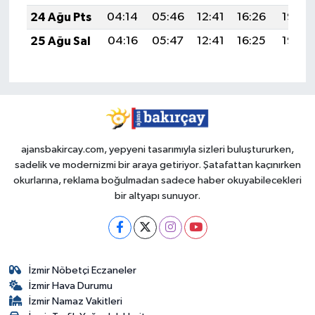
24 Ağu Pts
04:14
05:46
12:41
16:26
19:26
25 Ağu Sal
04:16
05:47
12:41
16:25
19:25
ajansbakircay.com, yepyeni tasarımıyla sizleri buluştururken,
sadelik ve modernizmi bir araya getiriyor. Şatafattan kaçınırken
okurlarına, reklama boğulmadan sadece haber okuyabilecekleri
bir altyapı sunuyor.
İzmir Nöbetçi Eczaneler
İzmir Hava Durumu
İzmir Namaz Vakitleri