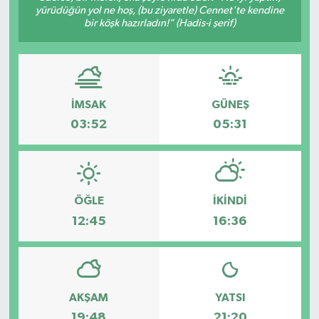
yürüdüğün yol ne hoş, (bu ziyaretle) Cennet'te kendine
bir köşk hazırladın!" (Hadis-i şerif)
İMSAK
GÜNEŞ
03:52
05:31
ÖĞLE
İKINDI
12:45
16:36
AKŞAM
YATSI
19:48
21:20