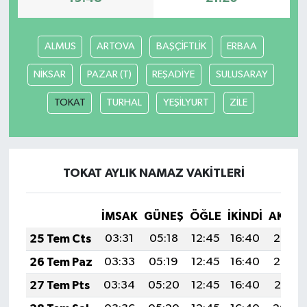
ALMUS
ARTOVA
BAŞÇİFTLİK
ERBAA
NİKSAR
PAZAR (T)
REŞADİYE
SULUSARAY
TOKAT
TURHAL
YEŞİLYURT
ZİLE
TOKAT AYLIK NAMAZ VAKITLERI
İMSAK
GÜNEŞ
ÖĞLE
İKINDI
AKŞA
25 Tem Cts
03:31
05:18
12:45
16:40
20:03
26 Tem Paz
03:33
05:19
12:45
16:40
20:02
27 Tem Pts
03:34
05:20
12:45
16:40
20:01