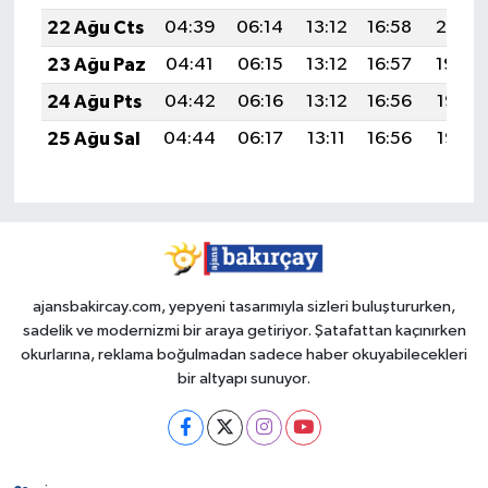
22 Ağu Cts
04:39
06:14
13:12
16:58
20:01
23 Ağu Paz
04:41
06:15
13:12
16:57
19:59
24 Ağu Pts
04:42
06:16
13:12
16:56
19:58
25 Ağu Sal
04:44
06:17
13:11
16:56
19:56
ajansbakircay.com, yepyeni tasarımıyla sizleri buluştururken,
sadelik ve modernizmi bir araya getiriyor. Şatafattan kaçınırken
okurlarına, reklama boğulmadan sadece haber okuyabilecekleri
bir altyapı sunuyor.