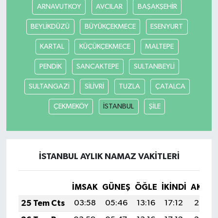
ARNAVUTKOY
AVCILAR
BAŞAKŞEHİR
BEYLİKDÜZÜ
BÜYÜKÇEKMECE
ESENYURT
KARTAL
KÜÇÜKÇEKMECE
MALTEPE
PENDİK
SANCAKTEPE
SULTANBEYLİ
SULTANGAZİ
SİLİVRİ
TUZLA
ÇATALCA
ÇEKMEKÖY
İSTANBUL
ŞİLE
İSTANBUL AYLIK NAMAZ VAKITLERI
İMSAK
GÜNEŞ
ÖĞLE
İKINDI
AKŞA
25 Tem Cts
03:58
05:46
13:16
17:12
20:35