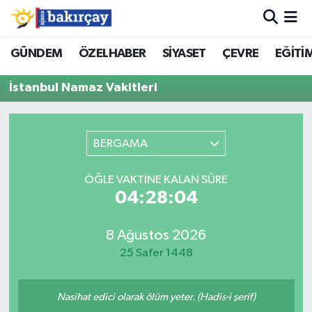
İzmir Nöbetçi Eczaneler
GÜNDEM
ÖZELHABER
SİYASET
ÇEVRE
EĞİTİ
İstanbul Namaz Vakitleri
İzmir Hava Durumu
İzmir Namaz Vakitleri
BERGAMA
İzmir Trafik Yoğunluk Haritası
ÖĞLE VAKTINE KALAN SÜRE
Süper Lig Puan Durumu ve Fikstür
04:28:04
Tüm Manşetler
8 Ağustos 2026
25 Safer 1448
Son Dakika Haberleri
Nasihat edici olarak ölüm yeter. (Hadis-i şerif)
Haber Arşivi