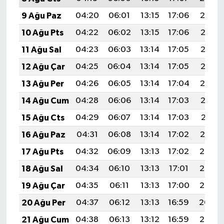
9 Ağu Paz
04:20
06:01
13:15
17:06
20:19
10 Ağu Pts
04:22
06:02
13:15
17:06
20:18
11 Ağu Sal
04:23
06:03
13:14
17:05
20:16
12 Ağu Çar
04:25
06:04
13:14
17:05
20:15
13 Ağu Per
04:26
06:05
13:14
17:04
20:14
14 Ağu Cum
04:28
06:06
13:14
17:03
20:12
15 Ağu Cts
04:29
06:07
13:14
17:03
20:11
16 Ağu Paz
04:31
06:08
13:14
17:02
20:10
17 Ağu Pts
04:32
06:09
13:13
17:02
20:08
18 Ağu Sal
04:34
06:10
13:13
17:01
20:07
19 Ağu Çar
04:35
06:11
13:13
17:00
20:05
20 Ağu Per
04:37
06:12
13:13
16:59
20:04
21 Ağu Cum
04:38
06:13
13:12
16:59
20:02