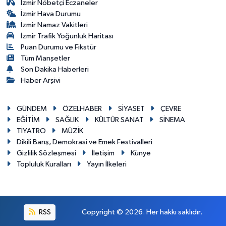
İzmir Nöbetçi Eczaneler
İzmir Hava Durumu
İzmir Namaz Vakitleri
İzmir Trafik Yoğunluk Haritası
Puan Durumu ve Fikstür
Tüm Manşetler
Son Dakika Haberleri
Haber Arşivi
GÜNDEM
ÖZELHABER
SİYASET
ÇEVRE
EĞİTİM
SAĞLIK
KÜLTÜR SANAT
SİNEMA
TİYATRO
MÜZİK
Dikili Barış, Demokrasi ve Emek Festivalleri
Gizlilik Sözleşmesi
İletişim
Künye
Topluluk Kuralları
Yayın İlkeleri
RSS
Copyright © 2026. Her hakkı saklıdır.