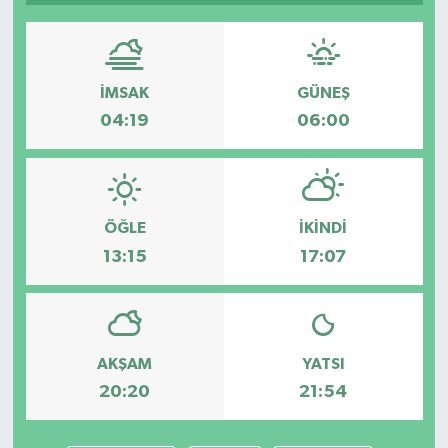
İMSAK
GÜNEŞ
04:19
06:00
ÖĞLE
İKINDI
13:15
17:07
AKŞAM
YATSI
20:20
21:54