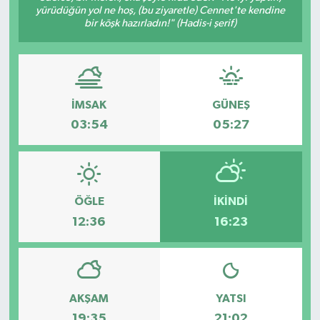
yürüdüğün yol ne hoş, (bu ziyaretle) Cennet'te kendine
bir köşk hazırladın!" (Hadis-i şerif)
İMSAK
GÜNEŞ
03:54
05:27
ÖĞLE
İKINDI
12:36
16:23
AKŞAM
YATSI
19:35
21:02