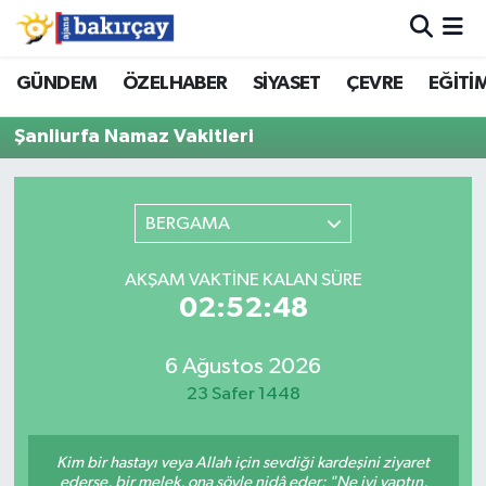
İzmir Nöbetçi Eczaneler
GÜNDEM
ÖZELHABER
SİYASET
ÇEVRE
EĞİTİ
Şanliurfa Namaz Vakitleri
İzmir Hava Durumu
İzmir Namaz Vakitleri
BERGAMA
İzmir Trafik Yoğunluk Haritası
AKŞAM VAKTINE KALAN SÜRE
Süper Lig Puan Durumu ve Fikstür
02:52:48
Tüm Manşetler
6 Ağustos 2026
23 Safer 1448
Son Dakika Haberleri
Kim bir hastayı veya Allah için sevdiği kardeşini ziyaret
Haber Arşivi
ederse, bir melek, ona şöyle nidâ eder: "Ne iyi yaptın,