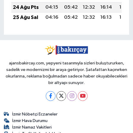
24 Ağu Pts
04:15
05:42
12:32
16:14
19:13
25 Ağu Sal
04:16
05:42
12:32
16:13
19:12
ajansbakircay.com, yepyeni tasarımıyla sizleri buluştururken,
sadelik ve modernizmi bir araya getiriyor. Şatafattan kaçınırken
okurlarına, reklama boğulmadan sadece haber okuyabilecekleri
bir altyapı sunuyor.
İzmir Nöbetçi Eczaneler
İzmir Hava Durumu
İzmir Namaz Vakitleri