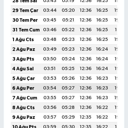
28 Tem Sal
03:43
05:19
12:36
16:25
19:44
29 Tem Çar
03:44
05:20
12:36
16:25
19:43
30 Tem Per
03:45
05:21
12:36
16:25
19:42
31 Tem Cum
03:46
05:22
12:36
16:25
19:41
1 Ağu Cts
03:48
05:23
12:36
16:25
19:40
2 Ağu Paz
03:49
05:23
12:36
16:24
19:39
3 Ağu Pts
03:50
05:24
12:36
16:24
19:38
4 Ağu Sal
03:51
05:25
12:36
16:24
19:37
5 Ağu Çar
03:53
05:26
12:36
16:23
19:36
6 Ağu Per
03:54
05:27
12:36
16:23
19:35
7 Ağu Cum
03:55
05:27
12:36
16:23
19:34
8 Ağu Cts
03:56
05:28
12:36
16:22
19:33
9 Ağu Paz
03:57
05:29
12:35
16:22
19:32
10 Ağu Pts
03:59
05:30
12:35
16:22
19:31