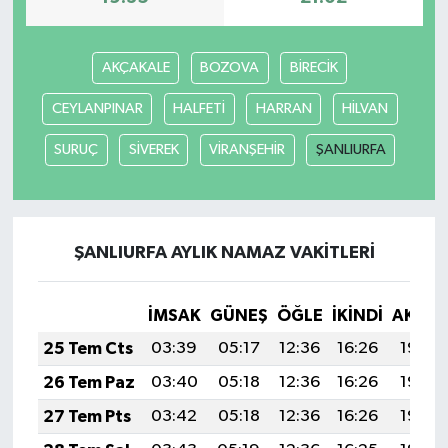
AKÇAKALE
BOZOVA
BİRECİK
CEYLANPINAR
HALFETİ
HARRAN
HİLVAN
SURUÇ
SİVEREK
VİRANŞEHİR
ŞANLIURFA
ŞANLIURFA AYLIK NAMAZ VAKITLERI
İMSAK
GÜNEŞ
ÖĞLE
İKINDI
AKŞA
25 Tem Cts
03:39
05:17
12:36
16:26
19:46
26 Tem Paz
03:40
05:18
12:36
16:26
19:45
27 Tem Pts
03:42
05:18
12:36
16:26
19:44