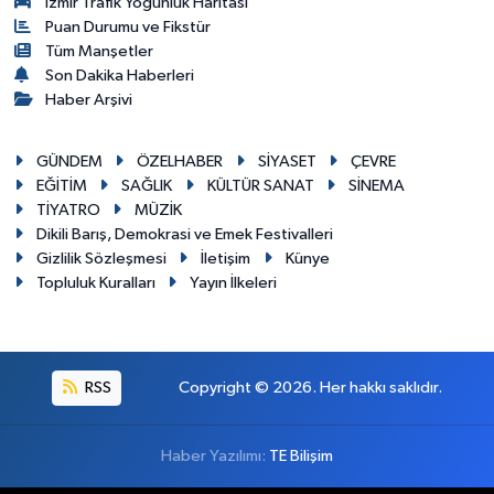
İzmir Trafik Yoğunluk Haritası
Puan Durumu ve Fikstür
Tüm Manşetler
Son Dakika Haberleri
Haber Arşivi
GÜNDEM
ÖZELHABER
SİYASET
ÇEVRE
EĞİTİM
SAĞLIK
KÜLTÜR SANAT
SİNEMA
TİYATRO
MÜZİK
Dikili Barış, Demokrasi ve Emek Festivalleri
Gizlilik Sözleşmesi
İletişim
Künye
Topluluk Kuralları
Yayın İlkeleri
RSS
Copyright © 2026. Her hakkı saklıdır.
Haber Yazılımı:
TE Bilişim